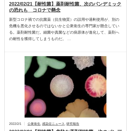
2022/02/21【耐性菌】薬剤耐性菌、次のパンデミック
の恐れも コロナで懸念
新型コロナ禍での抗菌薬（抗生物質）の誤用や過剰使用が、別の
危機を悪化させるのではないかと公衆衛生の専門家が懸念してい
る。薬剤耐性菌だ。細菌や真菌などの病原体が進化して、薬剤へ
の耐性を獲得してしまうものだ。 …
2022/2/1
公衆衛生
,
感染症ニュース
,
研究報告