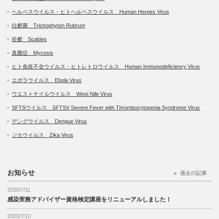
ヘルペスウイルス・ヒトヘルペスウイルス Human Herpes Virus
白癬菌 Trichophyton Rubrum
疥癬 Scabies
真菌症 Mycosis
ヒト免疫不全ウイルス・ヒトレトロウイルス Human Immunodeficiency Virus
エボラウイルス Ebola Virus
ウエストナイルウイルス West Nile Virus
SFTSウイルス SFTSV Severe Fever with Thrombocytopenia Syndrome Virus
デングウイルス Dengue Virus
ジカウイルス Zika Virus
お知らせ
過去の記事
2020/7/11
感染実務アドバイザー資格検定講座をリニューアルしました！
2020/7/10