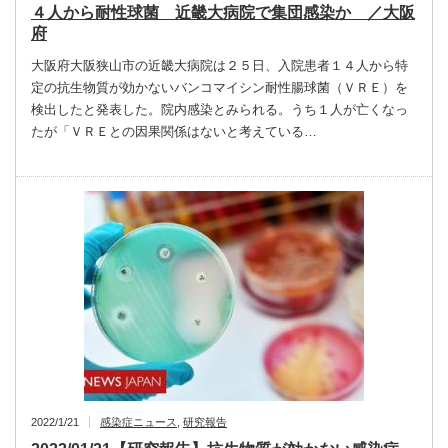
４人から耐性球菌 近畿大病院で集団感染か ／大阪
府
大阪府大阪狭山市の近畿大病院は２５日、入院患者１４人から特
定の抗生物質が効かないバンコマイシン耐性腸球菌（ＶＲＥ）を
検出したと発表した。院内感染とみられる。うち１人が亡くなっ
たが「ＶＲＥとの因果関係はないと考えている…
2022/1/21
感染症ニュース
,
研究報告