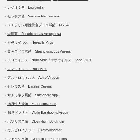
レジオネラ Legionella
セラチア菌 Serratia Marcescens
メチシリン耐性黄色ブドウ球菌 MRSA
緑膿菌 Pseudomonas Aeruginosa
肝炎ウイルス Hepatitis Virus
黄色ブドウ球菌 Staphylococcus Aureus
ノロウイルス Noro Virus / サポウイルス Sapo Virus
ロタウイルス Rota Virus
アストロウイルス Astro Viruses
セレウス菌 Bacillus Cereus
サルモネラ属菌 Salmonella spp.
病原性大腸菌 Escherichia Coli
腸炎ビブリオ Vibrio Barahaemolyticus
ボツリヌス菌 Clostridium Botulinum
カンピロバクター Campylobacter
ウェルシュ菌 Clostridium Perfringens