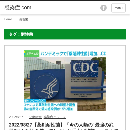
menu
Home
耐性菌
タグ：耐性菌
2022/8/27
公衆衛生
,
感染症ニュース
2022/08/27【薬剤耐性菌】「今の人類の“最強の武