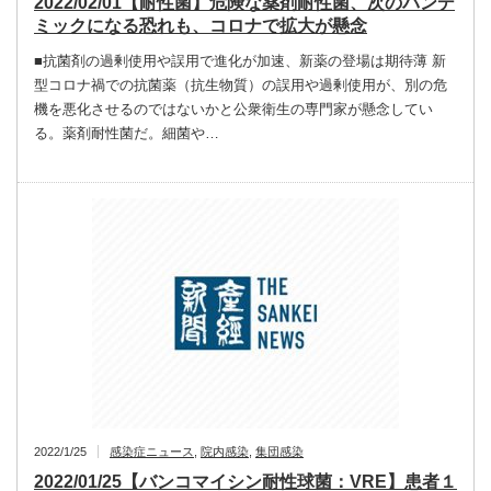
2022/02/01【耐性菌】危険な薬剤耐性菌、次のパンデ
ミックになる恐れも、コロナで拡大が懸念
■抗菌剤の過剰使用や誤用で進化が加速、新薬の登場は期待薄 新
型コロナ禍での抗菌薬（抗生物質）の誤用や過剰使用が、別の危
機を悪化させるのではないかと公衆衛生の専門家が懸念してい
る。薬剤耐性菌だ。細菌や…
2022/1/25
感染症ニュース
,
院内感染
,
集団感染
2022/01/25【バンコマイシン耐性球菌：VRE】患者１