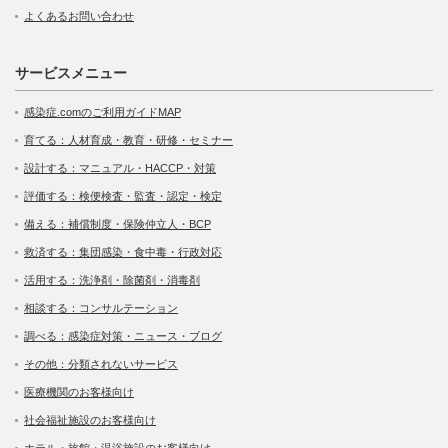
よくあるお問い合わせ
サービスメニュー
感染症.comのご利用ガイドMAP
育てる：人材育成・教育・研修・セミナー
設計する：マニュアル・HACCP・対策
評価する：検便検査・監査・認定・検定
備える：補償制度・保険仲立人・BCP
救済する：集団感染・食中毒・行政対応
活用する：洗浄剤・除菌剤・消毒剤
相談する：コンサルテーション
調べる：感染症対策・ニュース・ブログ
その他：分類されないサービス
医療機関のお客様向け
社会福祉施設のお客様向け