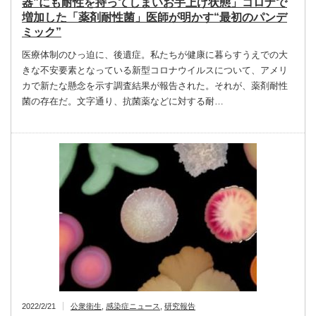
器”にも耐性を持ってしまいお手上げ状態」コロナで
増加した「薬剤耐性菌」医師が明かす“最初のパンデ
ミック”
医療体制のひっ迫に、後遺症。私たちが健康に暮らすうえでの大
きな不安要素となっている新型コロナウイルスについて、アメリ
カで新たな懸念を示す調査結果が報告された。それが、薬剤耐性
菌の存在だ。文字通り、抗菌薬などに対する耐…
2022/2/21
公衆衛生
,
感染症ニュース
,
研究報告