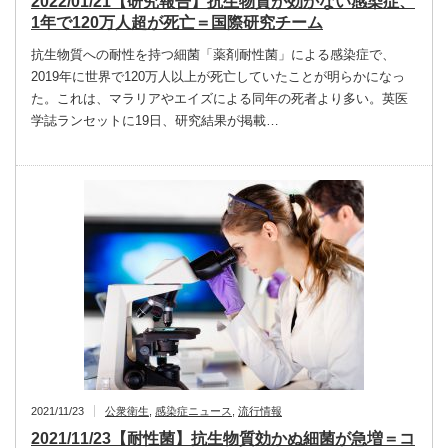
2022/01/21【研究報告】抗生物質が効かない感染症、
1年で120万人超が死亡＝国際研究チーム
抗生物質への耐性を持つ細菌「薬剤耐性菌」による感染症で、
2019年に世界で120万人以上が死亡していたことが明らかになっ
た。これは、マラリアやエイズによる同年の死者より多い。英医
学誌ランセットに19日、研究結果が掲載…
2021/11/23
公衆衛生
,
感染症ニュース
,
流行情報
2021/11/23【耐性菌】抗生物質効かぬ細菌が急増＝コ