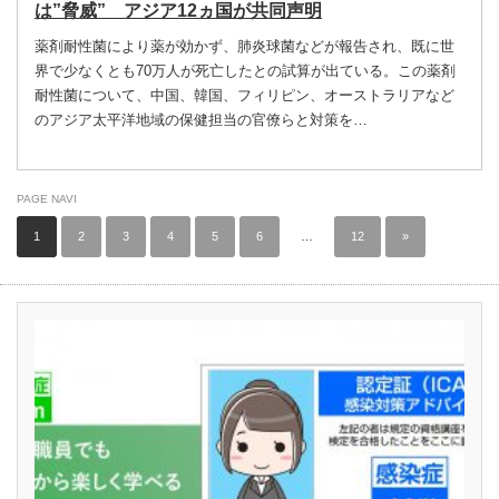
は”脅威” アジア12ヵ国が共同声明
薬剤耐性菌により薬が効かず、肺炎球菌などが報告され、既に世
界で少なくとも70万人が死亡したとの試算が出ている。この薬剤
耐性菌について、中国、韓国、フィリピン、オーストラリアなど
のアジア太平洋地域の保健担当の官僚らと対策を…
PAGE NAVI
1
2
3
4
5
6
…
12
»