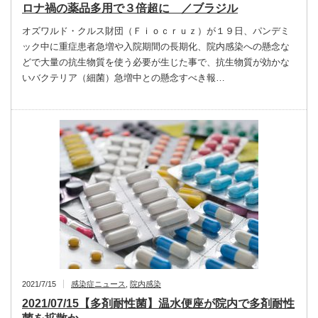
ロナ禍の薬品多用で３倍超に ／ブラジル
オズワルド・クルス財団（Ｆｉｏｃｒｕｚ）が１９日、パンデミ
ック中に重症患者急増や入院期間の長期化、院内感染への懸念な
どで大量の抗生物質を使う必要が生じた事で、抗生物質が効かな
いバクテリア（細菌）急増中との懸念すべき報…
2021/7/15
感染症ニュース
,
院内感染
2021/07/15【多剤耐性菌】温水便座が院内で多剤耐性