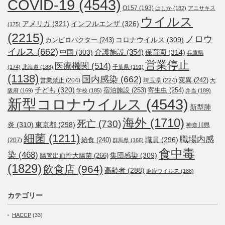
COVID-19
(4543)
O157
(193)
はしか
(182)
アニサキス
ウイルス
アメリカ
(321)
インフルエンザ
(326)
(175)
(2215)
ノロウ
コロナウイルス
(309)
カンピロバクター
(243)
イルス
(662)
介護施設
(354)
中国
(303)
保育園
(314)
兵庫県
営業停止
医療機関
(514)
(174)
北海道
(188)
千葉県
(191)
(1138)
国内感染
(662)
変異
(242)
営業禁止
(204)
埼玉県
(224)
大
子ども
(320)
宿泊施設
(253)
寄生虫
(254)
阪府
(169)
学校
(185)
弁当
(189)
新型コロナウイルス
(4543)
新型肺
海外
(1710)
死亡
(730)
炎
(310)
東京都
(298)
神奈川県
細菌
(1211)
職場内感
職員
(296)
給食
(240)
(207)
群馬県
(166)
食中毒
染
(468)
集団感染
(309)
腸管出血性大腸菌
(266)
(1829)
飲食店
(964)
高齢者
(288)
麻疹ウイルス
(188)
カテゴリー
HACCP
(33)