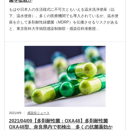
菌を拡散か
もはや日本人の生活様式に不可欠ともいえる温水洗浄便座（以
下、温水便座）。多くの医療機関でも導入されているが、温水便
座を介して多剤耐性緑膿菌（MDRP）を伝播させるリスクがある
と、東京医科大学病院感染制御部・感染症科准教授…
2021/4/9
感染症ニュース
2021/04/09【多剤耐性菌：OXA48】多剤耐性菌
OXA48型、奈良県内で初検出 多くの抗菌薬効か