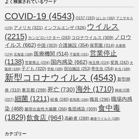
よく検索されているワード
COVID-19
(4543)
O157
(193)
はしか
(182)
アニサキス
ウイルス
アメリカ
(321)
インフルエンザ
(326)
(175)
(2215)
ノロウ
コロナウイルス
(309)
カンピロバクター
(243)
イルス
(662)
介護施設
(354)
中国
(303)
保育園
(314)
兵庫県
営業停止
医療機関
(514)
(174)
北海道
(188)
千葉県
(191)
(1138)
国内感染
(662)
変異
(242)
営業禁止
(204)
埼玉県
(224)
大
子ども
(320)
宿泊施設
(253)
寄生虫
(254)
阪府
(169)
学校
(185)
弁当
(189)
新型コロナウイルス
(4543)
新型肺
海外
(1710)
死亡
(730)
炎
(310)
東京都
(298)
神奈川県
細菌
(1211)
職場内感
職員
(296)
給食
(240)
(207)
群馬県
(166)
食中毒
染
(468)
集団感染
(309)
腸管出血性大腸菌
(266)
(1829)
飲食店
(964)
高齢者
(288)
麻疹ウイルス
(188)
カテゴリー