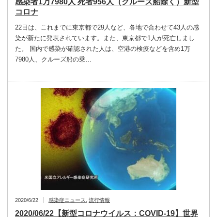
感染者1万7980人 死者956人（クルーズ船除く）新型
コロナ
22日は、これまでに東京都で29人など、各地で合わせて43人の感
染が新たに発表されています。また、東京都で1人が死亡しまし
た。 国内で感染が確認された人は、空港の検疫などを含め1万
7980人、クルーズ船の乗…
2020/6/22
感染症ニュース
,
流行情報
2020/06/22【新型コロナウイルス：COVID-19】世界