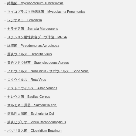
結核菌 Mycobacterium Tuberculosis
マイコプラズマ肺炎球菌 Mycoplasma Pneumoniae
レジオネラ Legionella
セラチア菌 Serratia Marcescens
メチシリン耐性黄色ブドウ球菌 MRSA
緑膿菌 Pseudomonas Aeruginosa
肝炎ウイルス Hepatitis Virus
黄色ブドウ球菌 Staphylococcus Aureus
ノロウイルス Noro Virus / サポウイルス Sapo Virus
ロタウイルス Rota Virus
アストロウイルス Astro Viruses
セレウス菌 Bacillus Cereus
サルモネラ属菌 Salmonella spp.
病原性大腸菌 Escherichia Coli
腸炎ビブリオ Vibrio Barahaemolyticus
ボツリヌス菌 Clostridium Botulinum