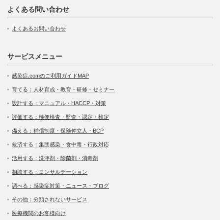
よくある問い合わせ
よくあるお問い合わせ
サービスメニュー
感染症.comのご利用ガイドMAP
育てる：人材育成・教育・研修・セミナー
設計する：マニュアル・HACCP・対策
評価する：検便検査・監査・認定・検定
備える：補償制度・保険仲立人・BCP
救済する：集団感染・食中毒・行政対応
活用する：洗浄剤・除菌剤・消毒剤
相談する：コンサルテーション
調べる：感染症対策・ニュース・ブログ
その他：分類されないサービス
医療機関のお客様向け