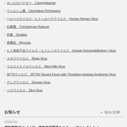
カンピロバクター Campylobacter
ウェルシュ菌 Clostridium Perfringens
ヘルペスウイルス・ヒトヘルペスウイルス Human Herpes Virus
白癬菌 Trichophyton Rubrum
疥癬 Scabies
真菌症 Mycosis
ヒト免疫不全ウイルス・ヒトレトロウイルス Human Immunodeficiency Virus
エボラウイルス Ebola Virus
ウエストナイルウイルス West Nile Virus
SFTSウイルス SFTSV Severe Fever with Thrombocytopenia Syndrome Virus
デングウイルス Dengue Virus
ジカウイルス Zika Virus
お知らせ
過去の記事
2020/7/11