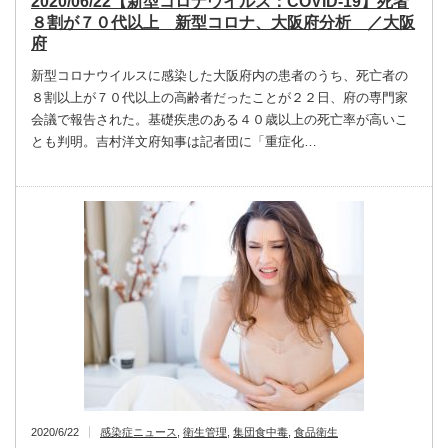
2020/06/22【新型コロナウイルス：COVID-19】死者
８割が７０代以上 新型コロナ、大阪府分析 ／大阪
府
新型コロナウイルスに感染した大阪府内の患者のうち、死亡者の
８割以上が７０代以上の高齢者だったことが２２日、府の専門家
会議で報告された。基礎疾患のある４０歳以上の死亡率が高いこ
とも判明。吉村洋文府知事は記者団に「重症化…
2020/6/22
感染症ニュース
,
衛生管理
,
集団食中毒
,
食品衛生