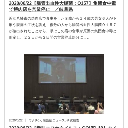
2020/06/22【腸管出血性大腸菌：O157】集団食中毒
で焼肉店を営業停止 ／岐阜県
近江八幡市の焼肉店で食事をした８歳から２４歳の男女６人が下
痢や腹痛の症状を訴え、複数の人から腸管出血性大腸菌Ｏ１５７
が検出されたことから、県はこの店の食事が原因の集団食中毒と
断定し、２２日から２日間の営業停止処分にし…
2020/6/22
ワクチン
,
感染症ニュース
,
研究報告