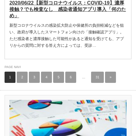
2020/06/22【新型コロナウイルス：COVID-19】濃厚
接触？でも検査なし 感染者通知アプリ導入「何のた
め」
新型コロナウイルスの感染拡大防止や保健所の負担軽減などを狙
い、政府が導入したスマートフォン向けの「接触確認アプリ」。
ただ感染者と濃厚接触した可能性があると通知を受けても、アプ
リからの質問に対する答え方によっては、受診…
PAGE NAVI
1
2
3
4
5
6
…
31
»