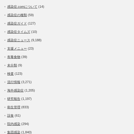
感染症.comについて
(14)
感染症の種類
(59)
感染症ガイド
(127)
感染症タイムズ
(10)
感染症ニュース
(9,188)
支援メニュー
(23)
有毒食物
(39)
未分類
(9)
検査
(123)
流行情報
(3,271)
海外感染症
(1,205)
研究報告
(1,197)
衛生管理
(833)
誤食
(61)
院内感染
(294)
集団感染
(1,840)