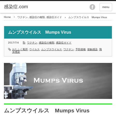
menu
Home
ワクチン
,
感染症の種類
,
感染症ガイド
ムンプスウイルス Mumps Virus
ムンプスウイルス Mumps Virus
2017/7/4
ワクチン
,
感染症の種類
,
感染症ガイド
おたふく風邪
,
ウイルス
,
ムンプスウイルス
,
ワクチン
,
予防接種
,
接触感染
,
飛
沫感染
ムンプスウイルス Mumps Virus