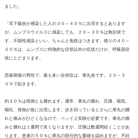
ました。
「耳下腺炎が感染した人の３０～４０％に出現するとあります
が、ムンプスウイルスに感染しても、２０～３０％は無症状で
す。不顕性感染といい、ちゃんと免疫はつきます。残りの４０～
５０％は、ムンプスに特徴的な症状以外の症状だけか、呼吸器症
状にとどまります。
思春期後の男性で、最も多い合併症は、睾丸炎です。２０～３
０％で起きます。
約３０％は両側とも腫れます。通常、睾丸の腫れ、圧痛、嘔気、
嘔吐、発熱が急に出現します。歩き回っているとさらに睾丸の腫
れと痛みがひどくなるので、ベッド上安静が必要です。睾丸の痛
みと腫れは１週間で良くなりますが、圧痛は数週間続くことがあ
ります。患者の５０％に睾丸の部分的な萎縮を認めますが、不妊