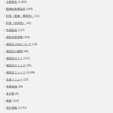
公衆衛生
(1,302)
動物由来感染症
(100)
対策（業種・事業別）
(11)
対策（目的別）
(41)
性感染症
(117)
感染対策情報
(154)
感染症.comについて
(14)
感染症の種類
(59)
感染症ガイド
(127)
感染症タイムズ
(10)
感染症ニュース
(9,188)
支援メニュー
(23)
有毒食物
(39)
未分類
(9)
検査
(123)
流行情報
(3,271)