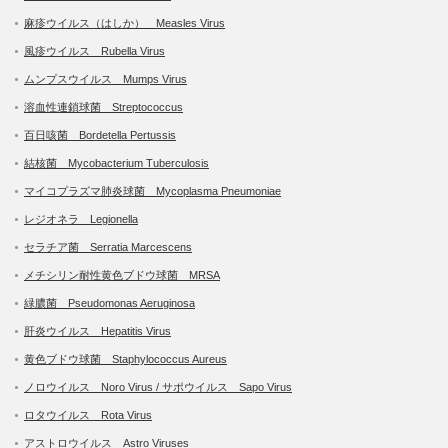
麻疹ウイルス（はしか） Measles Virus
風疹ウイルス Rubella Virus
ムンプスウイルス Mumps Virus
溶血性連鎖球菌 Streptococcus
百日咳菌 Bordetella Pertussis
結核菌 Mycobacterium Tuberculosis
マイコプラズマ肺炎球菌 Mycoplasma Pneumoniae
レジオネラ Legionella
セラチア菌 Serratia Marcescens
メチシリン耐性黄色ブドウ球菌 MRSA
緑膿菌 Pseudomonas Aeruginosa
肝炎ウイルス Hepatitis Virus
黄色ブドウ球菌 Staphylococcus Aureus
ノロウイルス Noro Virus / サポウイルス Sapo Virus
ロタウイルス Rota Virus
アストロウイルス Astro Viruses