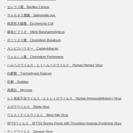
セレウス菌 Bacillus Cereus
サルモネラ属菌 Salmonella spp.
病原性大腸菌 Escherichia Coli
腸炎ビブリオ Vibrio Barahaemolyticus
ボツリヌス菌 Clostridium Botulinum
カンピロバクター Campylobacter
ウェルシュ菌 Clostridium Perfringens
ヘルペスウイルス・ヒトヘルペスウイルス Human Herpes Virus
白癬菌 Trichophyton Rubrum
疥癬 Scabies
真菌症 Mycosis
ヒト免疫不全ウイルス・ヒトレトロウイルス Human Immunodeficiency Virus
エボラウイルス Ebola Virus
ウエストナイルウイルス West Nile Virus
SFTSウイルス SFTSV Severe Fever with Thrombocytopenia Syndrome Virus
デングウイルス Dengue Virus