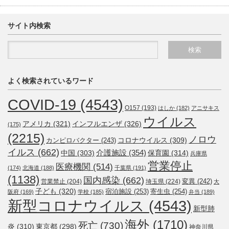
サイト内検索
よく検索されているワード
COVID-19
(4543)
O157
(193)
はしか
(182)
アニサキス
ウイルス
アメリカ
(321)
インフルエンザ
(326)
(175)
(2215)
ノロウ
コロナウイルス
(309)
カンピロバクター
(243)
イルス
(662)
介護施設
(354)
中国
(303)
保育園
(314)
兵庫県
営業停止
医療機関
(514)
(174)
北海道
(188)
千葉県
(191)
(1138)
国内感染
(662)
変異
(242)
営業禁止
(204)
埼玉県
(224)
大
子ども
(320)
宿泊施設
(253)
寄生虫
(254)
阪府
(169)
学校
(185)
弁当
(189)
新型コロナウイルス
(4543)
新型肺
海外
(1710)
死亡
(730)
炎
(310)
東京都
(298)
神奈川県