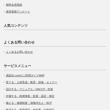
無料会員登録
講習受講アンケート
人気コンテンツ
よくある問い合わせ
よくあるお問い合わせ
サービスメニュー
感染症.comのご利用ガイドMAP
育てる：人材育成・教育・研修・セミナー
設計する：マニュアル・HACCP・対策
評価する：検便検査・監査・認定・検定
備える：補償制度・保険仲立人・BCP
救済する：集団感染・食中毒・行政対応