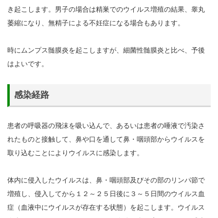
き起こします。男子の場合は精巣でのウイルス増殖の結果、睾丸
萎縮になり、無精子による不妊症になる場合もあります。
時にムンプス髄膜炎を起こしますが、細菌性髄膜炎と比べ、予後
はよいです。
感染経路
患者の呼吸器の飛沫を吸い込んで、あるいは患者の唾液で汚染さ
れたものと接触して、鼻や口を通して鼻・咽頭部からウイルスを
取り込むことによりウイルスに感染します。
体内に侵入したウイルスは、鼻・咽頭部及びその部のリンパ節で
増殖し、侵入してから１２～２５日後に３～５日間のウイルス血
症（血液中にウイルスが存在する状態）を起こします。ウイルス