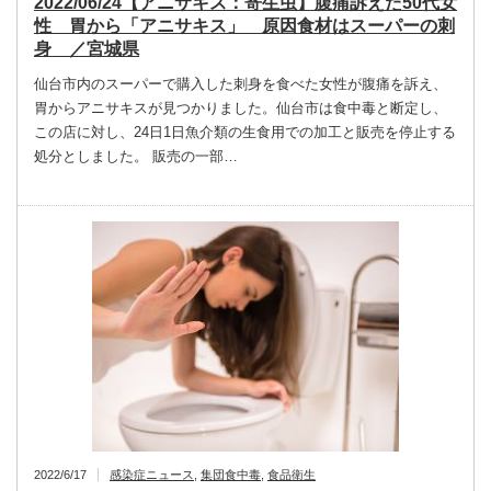
2022/06/24【アニサキス：寄生虫】腹痛訴えた50代女
性 胃から「アニサキス」 原因食材はスーパーの刺
身 ／宮城県
仙台市内のスーパーで購入した刺身を食べた女性が腹痛を訴え、
胃からアニサキスが見つかりました。仙台市は食中毒と断定し、
この店に対し、24日1日魚介類の生食用での加工と販売を停止する
処分としました。 販売の一部…
2022/6/17
感染症ニュース
,
集団食中毒
,
食品衛生