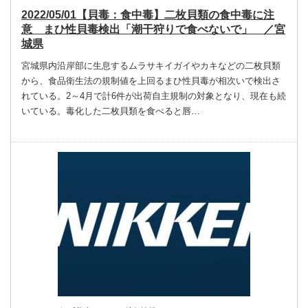
2022/05/01【貝毒：食中毒】二枚貝類の食中毒に注
意 まひ性貝毒検出「潮干狩りで食べないで」 ／宮
城県
宮城県内沿岸部に生息するムラサキイガイやカキなどの二枚貝類
から、食品衛生法の規制値を上回るまひ性貝毒が相次いで検出さ
れている。2～4月で計6件が出荷自主規制の対象となり、現在も続
いている。毒化した二枚貝類を食べると唇…