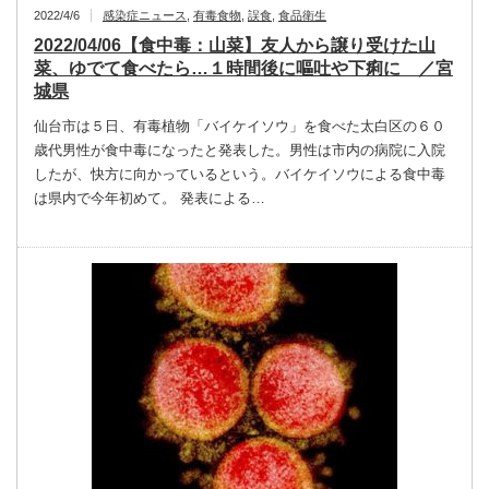
2022/4/6
感染症ニュース
,
有毒食物
,
誤食
,
食品衛生
2022/04/06【食中毒：山菜】友人から譲り受けた山
菜、ゆでて食べたら…１時間後に嘔吐や下痢に ／宮
城県
仙台市は５日、有毒植物「バイケイソウ」を食べた太白区の６０
歳代男性が食中毒になったと発表した。男性は市内の病院に入院
したが、快方に向かっているという。バイケイソウによる食中毒
は県内で今年初めて。 発表による…