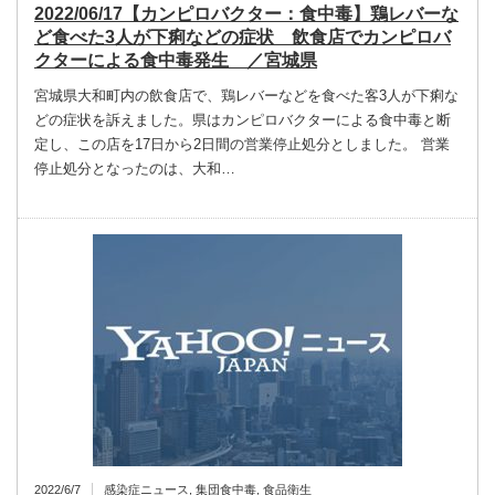
2022/06/17【カンピロバクター：食中毒】鶏レバーな
ど食べた3人が下痢などの症状 飲食店でカンピロバ
クターによる食中毒発生 ／宮城県
宮城県大和町内の飲食店で、鶏レバーなどを食べた客3人が下痢な
どの症状を訴えました。県はカンピロバクターによる食中毒と断
定し、この店を17日から2日間の営業停止処分としました。 営業
停止処分となったのは、大和…
2022/6/7
感染症ニュース
,
集団食中毒
,
食品衛生