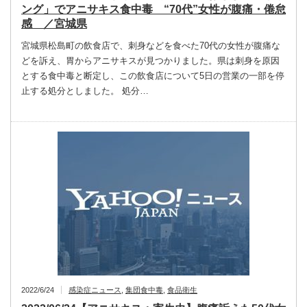
ング」でアニサキス食中毒 “70代”女性が腹痛・倦怠
感 ／宮城県
宮城県松島町の飲食店で、刺身などを食べた70代の女性が腹痛な
どを訴え、胃からアニサキスが見つかりました。県は刺身を原因
とする食中毒と断定し、この飲食店について5日の営業の一部を停
止する処分としました。 処分…
2022/6/24
感染症ニュース
,
集団食中毒
,
食品衛生