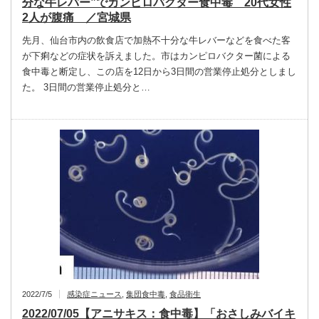
分な牛レバー”でカンピロバクター食中毒 20代女性
2人が腹痛 ／宮城県
先月、仙台市内の飲食店で加熱不十分な牛レバーなどを食べた客
が下痢などの症状を訴えました。市はカンピロバクター菌による
食中毒と断定し、この店を12日から3日間の営業停止処分としまし
た。 3日間の営業停止処分と…
2022/7/5
感染症ニュース
,
集団食中毒
,
食品衛生
2022/07/05【アニサキス：食中毒】「おさしみバイキ