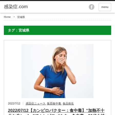
menu
Home
宮城県
タグ：宮城県
2022/7/12
感染症ニュース
,
集団食中毒
,
食品衛生
2022/07/12【カンピロバクター：食中毒】“加熱不十