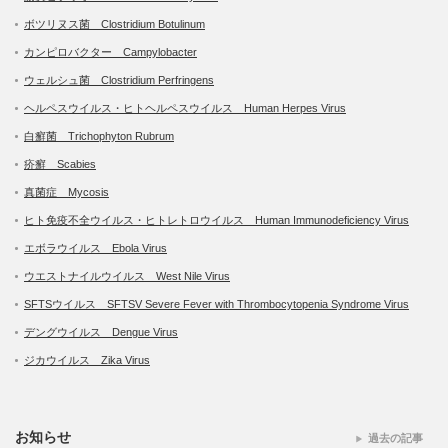
ボツリヌス菌 Clostridium Botulinum
カンピロバクター Campylobacter
ウェルシュ菌 Clostridium Perfringens
ヘルペスウイルス・ヒトヘルペスウイルス Human Herpes Virus
白癬菌 Trichophyton Rubrum
疥癬 Scabies
真菌症 Mycosis
ヒト免疫不全ウイルス・ヒトレトロウイルス Human Immunodeficiency Virus
エボラウイルス Ebola Virus
ウエストナイルウイルス West Nile Virus
SFTSウイルス SFTSV Severe Fever with Thrombocytopenia Syndrome Virus
デングウイルス Dengue Virus
ジカウイルス Zika Virus
お知らせ
過去の記事