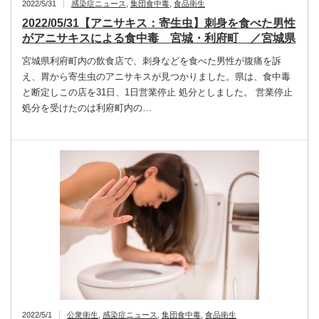
2022/5/31
感染症ニュース
,
集団食中毒
,
食品衛生
2022/05/31【アニサキス：寄生虫】刺身を食べた男性
がアニサキスによる食中毒 宮城・利府町 ／宮城県
宮城県利府町内の飲食店で、刺身などを食べた男性が腹痛を訴
え、胃から寄生虫のアニサキスが見つかりました。県は、食中毒
と断定しこの店を31日、1日営業停止 処分としました。 営業停止
処分を受けたのは利府町内の…
2022/5/1
公衆衛生
,
感染症ニュース
,
集団食中毒
,
食品衛生