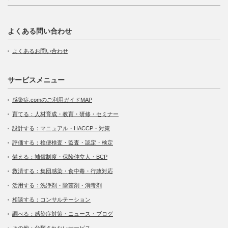
よくある問い合わせ
よくあるお問い合わせ
サービスメニュー
感染症.comのご利用ガイドMAP
育てる：人材育成・教育・研修・セミナー
設計する：マニュアル・HACCP・対策
評価する：検便検査・監査・認定・検定
備える：補償制度・保険仲立人・BCP
救済する：集団感染・食中毒・行政対応
活用する：洗浄剤・除菌剤・消毒剤
相談する：コンサルテーション
調べる：感染症対策・ニュース・ブログ