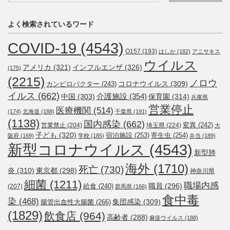
よく検索されているワード
COVID-19
(4543)
O157
(193)
はしか
(182)
アニサキス
ウイルス
アメリカ
(321)
インフルエンザ
(326)
(175)
(2215)
ノロウ
コロナウイルス
(309)
カンピロバクター
(243)
イルス
(662)
介護施設
(354)
中国
(303)
保育園
(314)
兵庫県
営業停止
医療機関
(514)
(174)
北海道
(188)
千葉県
(191)
(1138)
国内感染
(662)
変異
(242)
営業禁止
(204)
埼玉県
(224)
大
子ども
(320)
宿泊施設
(253)
寄生虫
(254)
阪府
(169)
学校
(185)
弁当
(189)
新型コロナウイルス
(4543)
新型肺
海外
(1710)
死亡
(730)
炎
(310)
東京都
(298)
神奈川県
細菌
(1211)
職場内感
職員
(296)
給食
(240)
(207)
群馬県
(166)
食中毒
染
(468)
集団感染
(309)
腸管出血性大腸菌
(266)
(1829)
飲食店
(964)
高齢者
(288)
麻疹ウイルス
(188)