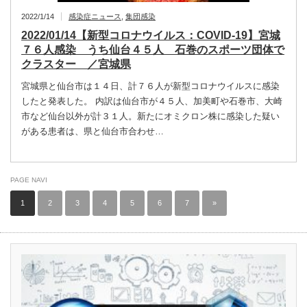
2022/1/14
感染症ニュース
,
集団感染
2022/01/14【新型コロナウイルス：COVID-19】宮城
７６人感染 うち仙台４５人 石巻のスポーツ団体で
クラスター ／宮城県
宮城県と仙台市は１４日、計７６人が新型コロナウイルスに感染
したと発表した。 内訳は仙台市が４５人、加美町や石巻市、大崎
市など仙台以外が計３１人。新たにオミクロン株に感染した疑い
がある患者は、県と仙台市合わせ…
PAGE NAVI
1
2
3
4
5
6
7
»