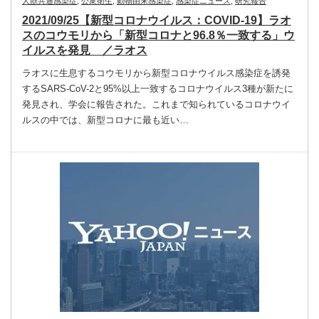
人獣共通感染症
,
公衆衛生
,
動物由来感染症
,
感染症ニュース
,
研究報告
2021/09/25【新型コロナウイルス：COVID-19】ラオ
スのコウモリから「新型コロナと96.8％一致する」ウ
イルスを発見 ／ラオス
ラオスに生息するコウモリから新型コロナウイルス感染症を誘発
するSARS-CoV-2と95%以上一致するコロナウイルス3種が新たに
発見され、学会に報告された。これまで知られているコロナウイ
ルスの中では、新型コロナに最も近い…