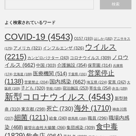
よく検索されているワード
COVID-19
(4543)
O157
(193)
はしか
(182)
アニサキス
ウイルス
アメリカ
(321)
インフルエンザ
(326)
(175)
(2215)
ノロウ
コロナウイルス
(309)
カンピロバクター
(243)
イルス
(662)
介護施設
(354)
中国
(303)
保育園
(314)
兵庫県
営業停止
医療機関
(514)
(174)
北海道
(188)
千葉県
(191)
(1138)
国内感染
(662)
変異
(242)
営業禁止
(204)
埼玉県
(224)
大
子ども
(320)
宿泊施設
(253)
寄生虫
(254)
阪府
(169)
学校
(185)
弁当
(189)
新型コロナウイルス
(4543)
新型肺
海外
(1710)
死亡
(730)
炎
(310)
東京都
(298)
神奈川県
細菌
(1211)
職場内感
職員
(296)
給食
(240)
(207)
群馬県
(166)
食中毒
染
(468)
集団感染
(309)
腸管出血性大腸菌
(266)
(1829)
飲食店
(964)