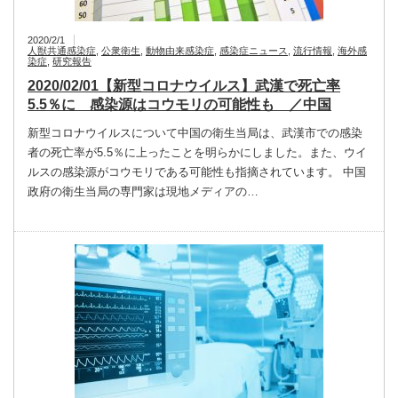
2020/2/1
人獣共通感染症
,
公衆衛生
,
動物由来感染症
,
感染症ニュース
,
流行情報
,
海外感
染症
,
研究報告
2020/02/01【新型コロナウイルス】武漢で死亡率
5.5％に 感染源はコウモリの可能性も ／中国
新型コロナウイルスについて中国の衛生当局は、武漢市での感染
者の死亡率が5.5％に上ったことを明らかにしました。また、ウイ
ルスの感染源がコウモリである可能性も指摘されています。 中国
政府の衛生当局の専門家は現地メディアの…