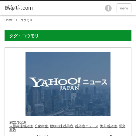
menu
Home
コウモリ
タグ：コウモリ
2021/10/16
人獣共通感染症
,
公衆衛生
,
動物由来感染症
,
感染症ニュース
,
海外感染症
,
研究
報告