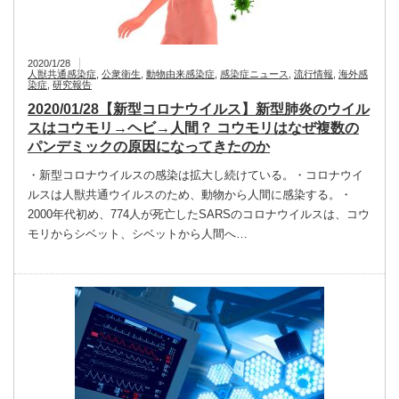
2020/1/28
人獣共通感染症
,
公衆衛生
,
動物由来感染症
,
感染症ニュース
,
流行情報
,
海外感
染症
,
研究報告
2020/01/28【新型コロナウイルス】新型肺炎のウイル
スはコウモリ→ヘビ→人間？ コウモリはなぜ複数の
パンデミックの原因になってきたのか
・新型コロナウイルスの感染は拡大し続けている。・コロナウイ
ルスは人獣共通ウイルスのため、動物から人間に感染する。・
2000年代初め、774人が死亡したSARSのコロナウイルスは、コウ
モリからシベット、シベットから人間へ…