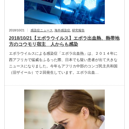
2018/10/21
感染症ニュース
,
海外感染症
,
研究報告
2018/10/21【エボラウイルス】エボラ出血熱、熱帯地
方のコウモリ宿主 人からも感染
エボラウイルスによる感染症「エボラ出血熱」は、２０１４年に
西アフリカで猛威をふるった際、日本でも疑い患者が出て大きな
ニュースになりました。今年もアフリカ中部のコンゴ民主共和国
（旧ザイール）で２回発生しています。エボラ出血…