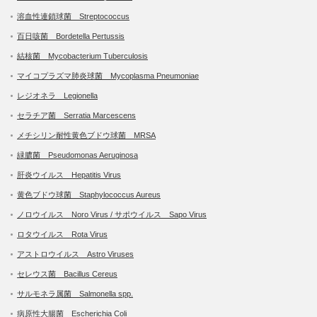
溶血性連鎖球菌 Streptococcus
百日咳菌 Bordetella Pertussis
結核菌 Mycobacterium Tuberculosis
マイコプラズマ肺炎球菌 Mycoplasma Pneumoniae
レジオネラ Legionella
セラチア菌 Serratia Marcescens
メチシリン耐性黄色ブドウ球菌 MRSA
緑膿菌 Pseudomonas Aeruginosa
肝炎ウイルス Hepatitis Virus
黄色ブドウ球菌 Staphylococcus Aureus
ノロウイルス Noro Virus / サポウイルス Sapo Virus
ロタウイルス Rota Virus
アストロウイルス Astro Viruses
セレウス菌 Bacillus Cereus
サルモネラ属菌 Salmonella spp.
病原性大腸菌 Escherichia Coli