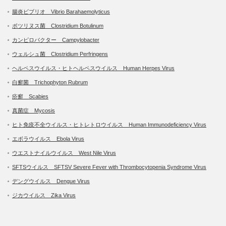
腸炎ビブリオ Vibrio Barahaemolyticus
ボツリヌス菌 Clostridium Botulinum
カンピロバクター Campylobacter
ウェルシュ菌 Clostridium Perfringens
ヘルペスウイルス・ヒトヘルペスウイルス Human Herpes Virus
白癬菌 Trichophyton Rubrum
疥癬 Scabies
真菌症 Mycosis
ヒト免疫不全ウイルス・ヒトレトロウイルス Human Immunodeficiency Virus
エボラウイルス Ebola Virus
ウエストナイルウイルス West Nile Virus
SFTSウイルス SFTSV Severe Fever with Thrombocytopenia Syndrome Virus
デングウイルス Dengue Virus
ジカウイルス Zika Virus