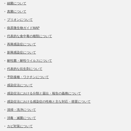
細菌について
真菌について
プリオンについて
病原微生物ガイドMAP
代表的な食中毒の種類について
再興感染症について
新興感染症について
耐性菌・耐性ウイルスについて
代表的な抗生剤について
予防接種・ワクチンについて
感染症法について
感染症法における分類と届出・報告の義務について
感染症法における感染症の性格と主な対応・措置について
清掃・洗浄について
消毒・滅菌について
カビ対策について