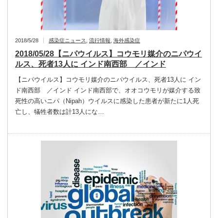
2018/5/28
感染症ニュース
,
流行情報
,
海外感染症
2018/05/28【ニパウイルス】コウモリ媒介のニパウイ
ルス、死者13人に インド南西部 ／インド
【ニパウイルス】コウモリ媒介のニパウイルス、死者13人に イン
ド南西部 ／インド インド南西部で、オオコウモリが媒介する致
死性の高いニパ（Nipah）ウイルスに感染した患者が新たに1人死
亡し、犠牲者数は計13人にな…