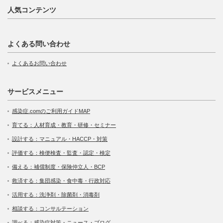
人気コンテンツ
よくある問い合わせ
よくあるお問い合わせ
サービスメニュー
感染症.comのご利用ガイドMAP
育てる：人材育成・教育・研修・セミナー
設計する：マニュアル・HACCP・対策
評価する：検便検査・監査・認定・検定
備える：補償制度・保険仲立人・BCP
救済する：集団感染・食中毒・行政対応
活用する：洗浄剤・除菌剤・消毒剤
相談する：コンサルテーション
調べる：感染症対策・ニュース・ブログ