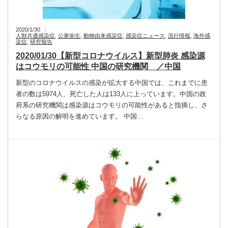
2020/1/30
人獣共通感染症
,
公衆衛生
,
動物由来感染症
,
感染症ニュース
,
流行情報
,
海外感
染症
,
研究報告
2020/01/30【新型コロナウイルス】新型肺炎 感染源
はコウモリの可能性 中国の研究機関 ／中国
新型のコロナウイルスの感染が拡大する中国では、これまでに患
者の数は5974人、死亡した人は133人に上っています。中国の政
府系の研究機関は感染源はコウモリの可能性があると指摘し、さ
らなる原因の解明を進めています。 中国…