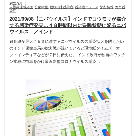
2021/9/8
人獣共通感染症
,
公衆衛生
,
動物由来感染症
,
感染症ニュース
,
流行情報
,
海外感
染症
2021/09/08【ニパウイルス】インドでコウモリが媒介
する感染症発見…４８時間以内に昏睡状態に陥るニパ
ウイルス ／インド
致死率が最大７５％に達するニパウイルスの感染拡大を防ぐため
のインド保健当局の総力戦が続いていると現地紙タイムズ・オ
ブ・インディアなどが７日に伝えた。 インド政府が独自のワクチ
ン接種に拍車をかけ最近新型コロナウイルス感染…