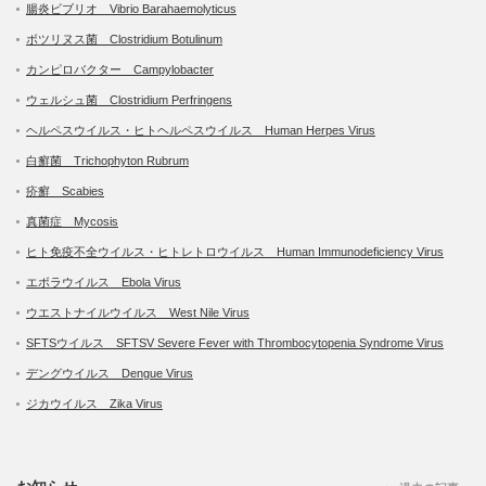
腸炎ビブリオ Vibrio Barahaemolyticus
ボツリヌス菌 Clostridium Botulinum
カンピロバクター Campylobacter
ウェルシュ菌 Clostridium Perfringens
ヘルペスウイルス・ヒトヘルペスウイルス Human Herpes Virus
白癬菌 Trichophyton Rubrum
疥癬 Scabies
真菌症 Mycosis
ヒト免疫不全ウイルス・ヒトレトロウイルス Human Immunodeficiency Virus
エボラウイルス Ebola Virus
ウエストナイルウイルス West Nile Virus
SFTSウイルス SFTSV Severe Fever with Thrombocytopenia Syndrome Virus
デングウイルス Dengue Virus
ジカウイルス Zika Virus