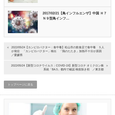
2017/02/21【鳥インフルエンザ】中国 Ｈ７
Ｎ９型鳥インフ…
2022/05/24【カンピロバクター：食中毒】松山市の飲食店で食中毒 ５人
が発症 「カンピロバクター」検出 「鶏のたたき」加熱不十分が原因
／愛媛県
2022/05/24【新型コロナウイルス：COVID-19】新型コロナ オミクロン株
系統「BA.5」都内で確認 検疫除き初 ／東京都
トップページに戻る