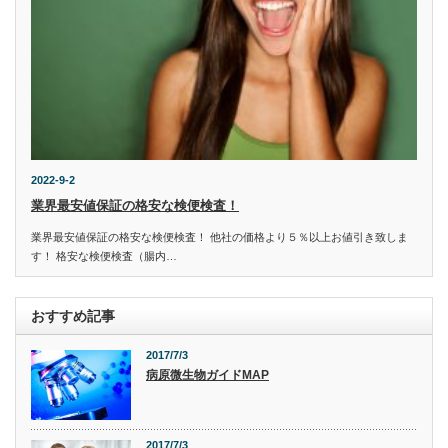
2022-9-2
業界最安値保証の格安な検便検査！
業界最安値保証の格安な検便検査！ 他社の価格より５％以上お値引き致しま
す！ 格安な検便検査（腸内…
おすすめ記事
2017/7/3
病原微生物ガイドMAP
2017/7/3