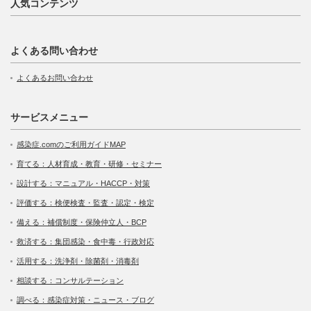
人気コンテンツ
よくある問い合わせ
よくあるお問い合わせ
サービスメニュー
感染症.comのご利用ガイドMAP
育てる：人材育成・教育・研修・セミナー
設計する：マニュアル・HACCP・対策
評価する：検便検査・監査・認定・検定
備える：補償制度・保険仲立人・BCP
救済する：集団感染・食中毒・行政対応
活用する：洗浄剤・除菌剤・消毒剤
相談する：コンサルテーション
調べる：感染症対策・ニュース・ブログ