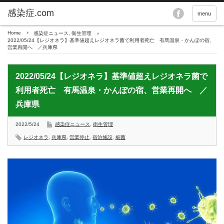
menu
Home
感染症ニュース
,
衛生管理
2022/05/24【レジオネラ】基準値超えレジオネラ菌で利用者死亡 有馬温泉・かんぽの宿、
営業再開へ ／兵庫県
2022/05/24【レジオネラ】基準値超えレジオネラ菌で
利用者死亡 有馬温泉・かんぽの宿、営業再開へ ／
兵庫県
2022/5/24
感染症ニュース
,
衛生管理
レジオネラ
,
兵庫県
,
営業停止
,
宿泊施設
,
細菌