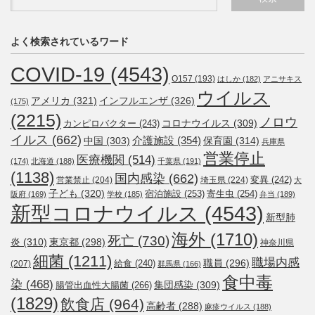
よく検索されているワード
COVID-19
(4543)
O157
(193)
はしか
(182)
アニサキス
ウイルス
アメリカ
(321)
インフルエンザ
(326)
(175)
(2215)
ノロウ
コロナウイルス
(309)
カンピロバクター
(243)
イルス
(662)
介護施設
(354)
中国
(303)
保育園
(314)
兵庫県
営業停止
医療機関
(514)
(174)
北海道
(188)
千葉県
(191)
(1138)
国内感染
(662)
変異
(242)
営業禁止
(204)
埼玉県
(224)
大
子ども
(320)
宿泊施設
(253)
寄生虫
(254)
阪府
(169)
学校
(185)
弁当
(189)
新型コロナウイルス
(4543)
新型肺
海外
(1710)
死亡
(730)
炎
(310)
東京都
(298)
神奈川県
細菌
(1211)
職場内感
職員
(296)
給食
(240)
(207)
群馬県
(166)
食中毒
染
(468)
集団感染
(309)
腸管出血性大腸菌
(266)
(1829)
飲食店
(964)
高齢者
(288)
麻疹ウイルス
(188)