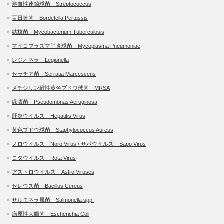
溶血性連鎖球菌 Streptococcus
百日咳菌 Bordetella Pertussis
結核菌 Mycobacterium Tuberculosis
マイコプラズマ肺炎球菌 Mycoplasma Pneumoniae
レジオネラ Legionella
セラチア菌 Serratia Marcescens
メチシリン耐性黄色ブドウ球菌 MRSA
緑膿菌 Pseudomonas Aeruginosa
肝炎ウイルス Hepatitis Virus
黄色ブドウ球菌 Staphylococcus Aureus
ノロウイルス Noro Virus / サポウイルス Sapo Virus
ロタウイルス Rota Virus
アストロウイルス Astro Viruses
セレウス菌 Bacillus Cereus
サルモネラ属菌 Salmonella spp.
病原性大腸菌 Escherichia Coli