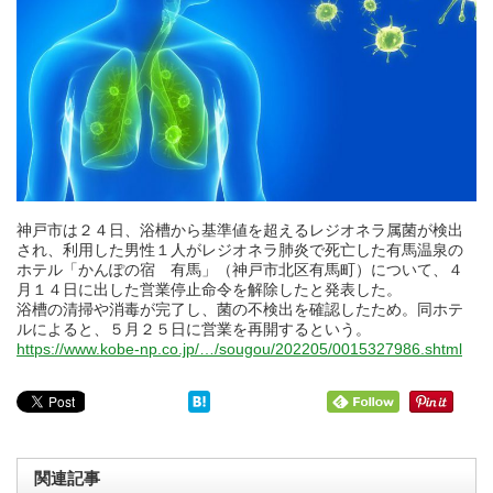
神戸市は２４日、浴槽から基準値を超えるレジオネラ属菌が検出
され、利用した男性１人がレジオネラ肺炎で死亡した有馬温泉の
ホテル「かんぽの宿 有馬」（神戸市北区有馬町）について、４
月１４日に出した営業停止命令を解除したと発表した。
浴槽の清掃や消毒が完了し、菌の不検出を確認したため。同ホテ
ルによると、５月２５日に営業を再開するという。
https://www.kobe-np.co.jp/…/sougou/202205/0015327986.shtml
関連記事