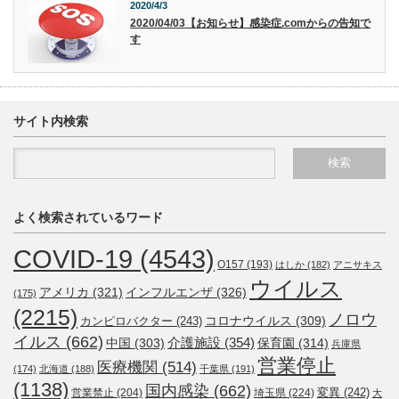
2020/4/3
2020/04/03【お知らせ】感染症.comからの告知で
す
サイト内検索
よく検索されているワード
COVID-19
(4543)
O157
(193)
はしか
(182)
アニサキス
ウイルス
アメリカ
(321)
インフルエンザ
(326)
(175)
(2215)
ノロウ
コロナウイルス
(309)
カンピロバクター
(243)
イルス
(662)
介護施設
(354)
中国
(303)
保育園
(314)
兵庫県
営業停止
医療機関
(514)
(174)
北海道
(188)
千葉県
(191)
(1138)
国内感染
(662)
変異
(242)
営業禁止
(204)
埼玉県
(224)
大