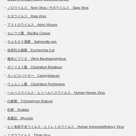
ノロウイルス Noro Virus / サポウイルス Sapo Virus
ロタウイルス Rota Virus
アストロウイルス Astro Viruses
セレウス菌 Bacillus Cereus
サルモネラ属菌 Salmonella spp.
病原性大腸菌 Escherichia Coli
腸炎ビブリオ Vibrio Barahaemolyticus
ボツリヌス菌 Clostridium Botulinum
カンピロバクター Campylobacter
ウェルシュ菌 Clostridium Perfringens
ヘルペスウイルス・ヒトヘルペスウイルス Human Herpes Virus
白癬菌 Trichophyton Rubrum
疥癬 Scabies
真菌症 Mycosis
ヒト免疫不全ウイルス・ヒトレトロウイルス Human Immunodeficiency Virus
エボラウイルス Ebola Virus