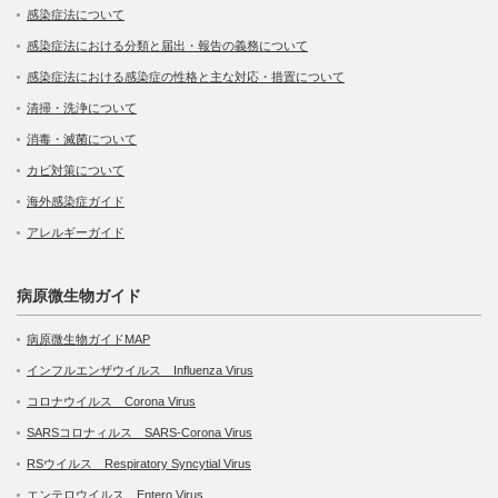
感染症法について
感染症法における分類と届出・報告の義務について
感染症法における感染症の性格と主な対応・措置について
清掃・洗浄について
消毒・滅菌について
カビ対策について
海外感染症ガイド
アレルギーガイド
病原微生物ガイド
病原微生物ガイドMAP
インフルエンザウイルス Influenza Virus
コロナウイルス Corona Virus
SARSコロナィルス SARS-Corona Virus
RSウイルス Respiratory Syncytial Virus
エンテロウイルス Entero Virus