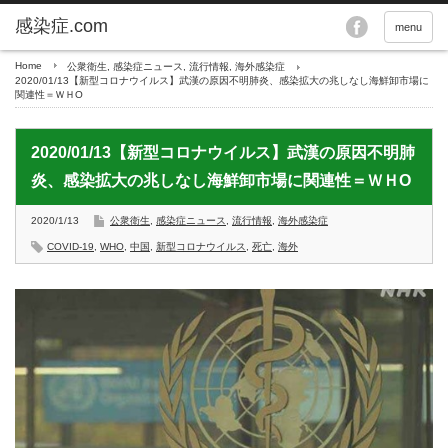
menu
Home
公衆衛生
,
感染症ニュース
,
流行情報
,
海外感染症
2020/01/13【新型コロナウイルス】武漢の原因不明肺炎、感染拡大の兆しなし海鮮卸市場に
関連性＝ＷＨO
2020/01/13【新型コロナウイルス】武漢の原因不明肺
炎、感染拡大の兆しなし海鮮卸市場に関連性＝ＷＨO
2020/1/13
公衆衛生
,
感染症ニュース
,
流行情報
,
海外感染症
COVID-19
,
WHO
,
中国
,
新型コロナウイルス
,
死亡
,
海外