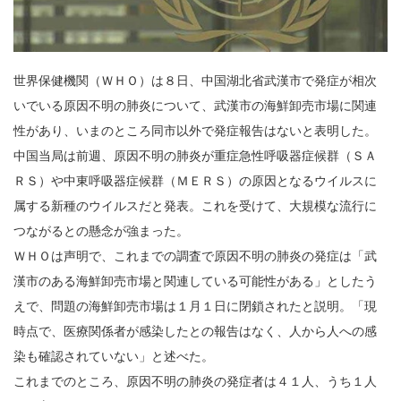
世界保健機関（ＷＨＯ）は８日、中国湖北省武漢市で発症が相次
いでいる原因不明の肺炎について、武漢市の海鮮卸売市場に関連
性があり、いまのところ同市以外で発症報告はないと表明した。
中国当局は前週、原因不明の肺炎が重症急性呼吸器症候群（ＳＡ
ＲＳ）や中東呼吸器症候群（ＭＥＲＳ）の原因となるウイルスに
属する新種のウイルスだと発表。これを受けて、大規模な流行に
つながるとの懸念が強まった。
ＷＨＯは声明で、これまでの調査で原因不明の肺炎の発症は「武
漢市のある海鮮卸売市場と関連している可能性がある」としたう
えで、問題の海鮮卸売市場は１月１日に閉鎖されたと説明。「現
時点で、医療関係者が感染したとの報告はなく、人から人への感
染も確認されていない」と述べた。
これまでのところ、原因不明の肺炎の発症者は４１人、うち１人