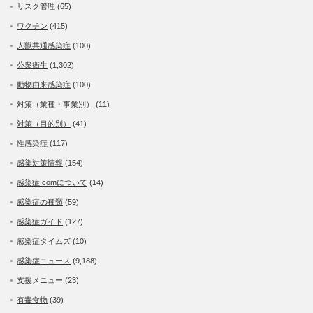
リスク管理
(65)
ワクチン
(415)
人獣共通感染症
(100)
公衆衛生
(1,302)
動物由来感染症
(100)
対策（業種・事業別）
(11)
対策（目的別）
(41)
性感染症
(117)
感染対策情報
(154)
感染症.comについて
(14)
感染症の種類
(59)
感染症ガイド
(127)
感染症タイムズ
(10)
感染症ニュース
(9,188)
支援メニュー
(23)
有毒食物
(39)