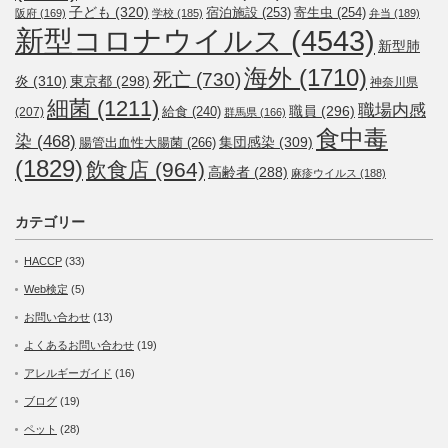
子ども
(320)
宿泊施設
(253)
寄生虫
(254)
阪府
(169)
学校
(185)
弁当
(189)
新型コロナウイルス
(4543)
新型肺
海外
(1710)
死亡
(730)
炎
(310)
東京都
(298)
神奈川県
細菌
(1211)
職場内感
職員
(296)
給食
(240)
(207)
群馬県
(166)
食中毒
染
(468)
集団感染
(309)
腸管出血性大腸菌
(266)
(1829)
飲食店
(964)
高齢者
(288)
麻疹ウイルス
(188)
カテゴリー
HACCP
(33)
Web検定
(5)
お問い合わせ
(13)
よくあるお問い合わせ
(19)
アレルギーガイド
(16)
ブログ
(19)
ペット
(28)