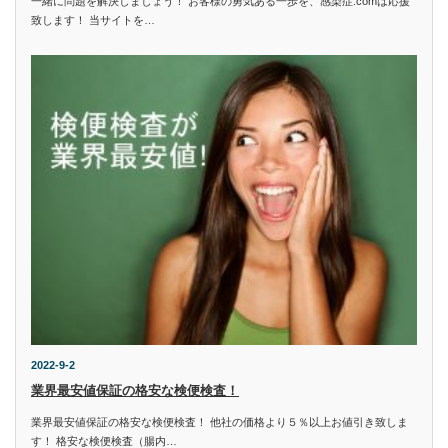
一緒に問題を解決しましょう！ お客様の勇気ある一歩を、感染症.comは応援
致します！ 当サイトを…
2022-9-2
業界最安値保証の格安な検便検査！
業界最安値保証の格安な検便検査！ 他社の価格より５％以上お値引き致しま
す！ 格安な検便検査（腸内…