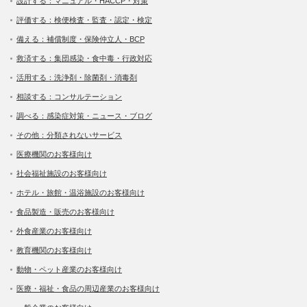
設計する：マニュアル・HACCP・対策
評価する：検便検査・監査・認定・検定
備える：補償制度・保険仲立人・BCP
救済する：集団感染・食中毒・行政対応
活用する：洗浄剤・除菌剤・消毒剤
相談する：コンサルテーション
調べる：感染症対策・ニュース・ブログ
その他：分類されないサービス
医療機関のお客様向け
社会福祉施設のお客様向け
ホテル・旅館・温浴施設のお客様向け
食品製造・販売のお客様向け
外食産業のお客様向け
教育機関のお客様向け
動物・ペット産業のお客様向け
医療・福祉・食品の周辺産業のお客様向け