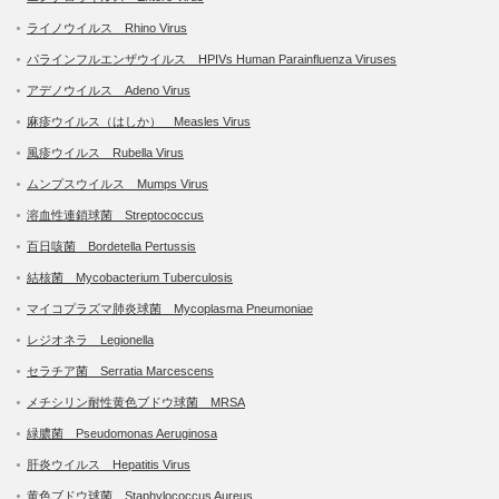
ライノウイルス Rhino Virus
パラインフルエンザウイルス HPIVs Human Parainfluenza Viruses
アデノウイルス Adeno Virus
麻疹ウイルス（はしか） Measles Virus
風疹ウイルス Rubella Virus
ムンプスウイルス Mumps Virus
溶血性連鎖球菌 Streptococcus
百日咳菌 Bordetella Pertussis
結核菌 Mycobacterium Tuberculosis
マイコプラズマ肺炎球菌 Mycoplasma Pneumoniae
レジオネラ Legionella
セラチア菌 Serratia Marcescens
メチシリン耐性黄色ブドウ球菌 MRSA
緑膿菌 Pseudomonas Aeruginosa
肝炎ウイルス Hepatitis Virus
黄色ブドウ球菌 Staphylococcus Aureus