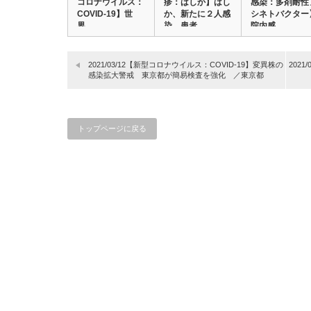
コロナウイルス：
疹：はしか】はし
感染：多剤耐性
COVID-19】世
か、新たに２人感
シネトバクター
界…
染 患者…
院内感…
2021/03/12【新型コロナウイルス：COVID-19】変異株の
202
感染拡大警戒 東京都が簡易検査を強化 ／東京都
トップページに戻る