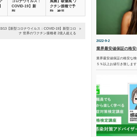
ア
コロナウイルス：
風菌】破傷風 ワ
】
COVID-19】新
クチン接種で予
型…
防…被災…
1/03/13【新型コロナウイルス：COVID-19】新型コロ
ナ 世界のワクチン接種者 2億人超える
2022-9-2
業界最安値保証の格安
業界最安値保証の格安な検
５％以上お値引き致します