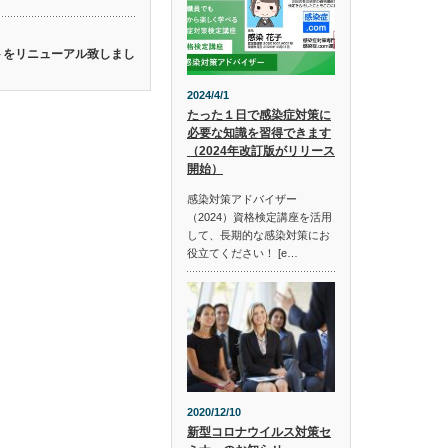
イトをリニューアル致しまし
2024/4/1
たった１日で感染症対策に
必要な知識を習得できます
（2024年改訂版がリリース
開始）
感染対策アドバイザー
（2024）資格検定講座を活用
して、長期的な感染対策にお
役立てください！ [e…
2020/12/10
新型コロナウイルス対策セ