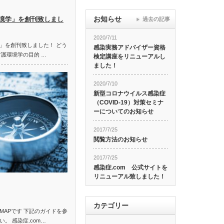
お知らせ
境学」を創刊致しまし
過去の記事
2020/7/11
」を創刊致しました！ どう
感染実務アドバイザー資格
看護環境学の目的 …
検定講座をリニューアルし
ました！
2020/7/10
新型コロナウイルス感染症
（COVID-19）対策セミナ
ーについてのお知らせ
2017/7/25
閲覧方法のお知らせ
2017/7/25
感染症.com 公式サイトを
リニューアル致しました！
カテゴリー
MAPです 下記のガイドを参
。 感染症.com…