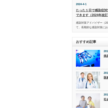
2024-4-1
たった１日で感染症対
できます（2024年改
感染対策アドバイザー（20
て、長期的な感染対策にお役
おすすめ記事
201
病
201
医
201
社