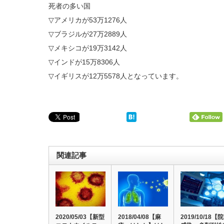
死者の多い国
▽アメリカが53万1276人
▽ブラジルが27万2889人
▽メキシコが19万3142人
▽インドが15万8306人
▽イギリスが12万5578人となっています。
関連記事
2020/05/03【新型
2018/04/08【麻
2019/10/18【