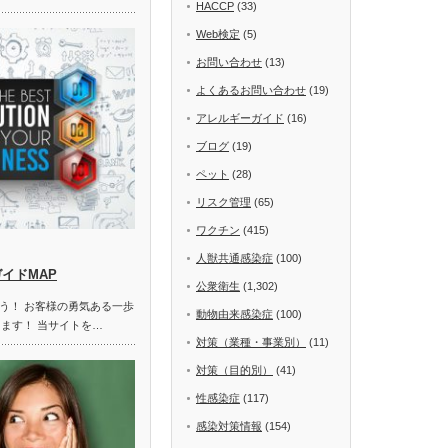
HACCP
(33)
Web検定
(5)
お問い合わせ
(13)
よくあるお問い合わせ
(19)
アレルギーガイド
(16)
ブログ
(19)
ペット
(28)
リスク管理
(65)
ワクチン
(415)
人獣共通感染症
(100)
ガイドMAP
公衆衛生
(1,302)
う！ お客様の勇気ある一歩
動物由来感染症
(100)
します！ 当サイトを…
対策（業種・事業別）
(11)
対策（目的別）
(41)
性感染症
(117)
感染対策情報
(154)