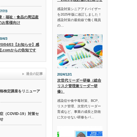
感染対策シニアアドバイザー
7/7/3
を2025年版に改訂しました！
療・福祉・食品の周辺産
感染対策の最前線で働く職員
のお客様向け
の…
0/4/3
20/04/03【お知らせ】感
症.comからの告知です
過去の記事
2024/12/1
次世代リーダー研修（総合
リスク管理兼リーダー研
格検定講座をリニューア
修）
感染症や食中毒対策、BCP、
リスク管理、次世代リーダー
育成など、事業の成長と防衛
（COVID-19）対策セ
に欠かせない研修をパ…
せ