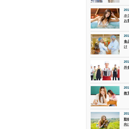
201
ホ
お
201
食
け
201
外
201
教
201
動
向