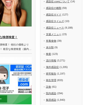
感染症.comについて
(14)
感染症の種類
(59)
感染症ガイド
(127)
感染症タイムズ
(10)
感染症ニュース
(9,188)
支援メニュー
(23)
な検便検査！
有毒食物
(39)
便検査！ 他社の価格より
未分類
(9)
！ 格安な検便検査（腸内…
検査
(123)
流行情報
(3,271)
海外感染症
(1,205)
研究報告
(1,197)
衛生管理
(833)
誤食
(61)
院内感染
(294)
集団感染
(1,840)