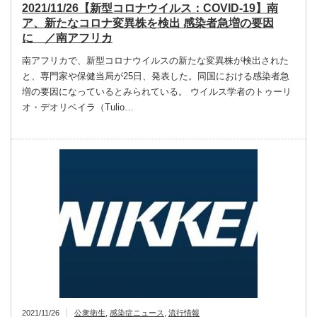
2021/11/26【新型コロナウイルス：COVID-19】南
ア、新たなコロナ変異株を検出 感染者急増の要因
に ／南アフリカ
南アフリカで、新型コロナウイルスの新たな変異株が検出された
と、専門家や保健当局が25日、発表した。同国における感染者急
増の要因になっているとみられている。 ウイルス学者のトゥーリ
オ・デオリベイラ（Tulio…
2021/11/26
公衆衛生
,
感染症ニュース
,
流行情報