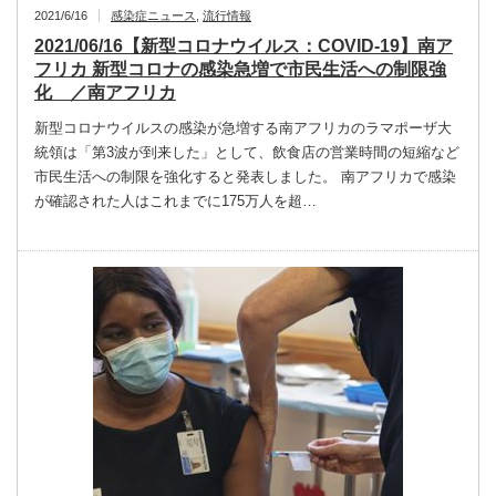
2021/6/16
感染症ニュース
,
流行情報
2021/06/16【新型コロナウイルス：COVID-19】南ア
フリカ 新型コロナの感染急増で市民生活への制限強
化 ／南アフリカ
新型コロナウイルスの感染が急増する南アフリカのラマポーザ大
統領は「第3波が到来した」として、飲食店の営業時間の短縮など
市民生活への制限を強化すると発表しました。 南アフリカで感染
が確認された人はこれまでに175万人を超…