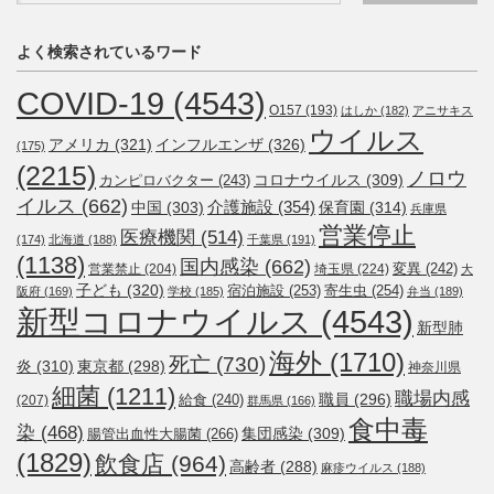
よく検索されているワード
COVID-19
(4543)
O157
(193)
はしか
(182)
アニサキス
ウイルス
アメリカ
(321)
インフルエンザ
(326)
(175)
(2215)
ノロウ
コロナウイルス
(309)
カンピロバクター
(243)
イルス
(662)
介護施設
(354)
中国
(303)
保育園
(314)
兵庫県
営業停止
医療機関
(514)
(174)
北海道
(188)
千葉県
(191)
(1138)
国内感染
(662)
変異
(242)
営業禁止
(204)
埼玉県
(224)
大
子ども
(320)
宿泊施設
(253)
寄生虫
(254)
阪府
(169)
学校
(185)
弁当
(189)
新型コロナウイルス
(4543)
新型肺
海外
(1710)
死亡
(730)
炎
(310)
東京都
(298)
神奈川県
細菌
(1211)
職場内感
職員
(296)
給食
(240)
(207)
群馬県
(166)
食中毒
染
(468)
集団感染
(309)
腸管出血性大腸菌
(266)
(1829)
飲食店
(964)
高齢者
(288)
麻疹ウイルス
(188)