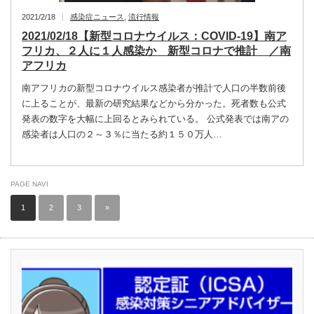
2021/2/18
感染症ニュース
,
流行情報
2021/02/18【新型コロナウイルス：COVID-19】南ア
フリカ、２人に１人感染か 新型コロナで推計 ／南
アフリカ
南アフリカの新型コロナウイルス感染者が推計で人口の半数前後
に上ることが、最新の研究結果などから分かった。死者数も公式
発表の数字を大幅に上回るとみられている。 公式発表では南アの
感染者は人口の２～３％に当たる約１５０万人…
PAGE NAVI
1
2
3
»