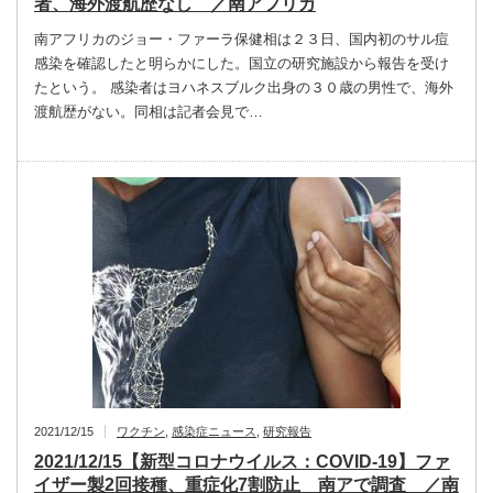
者、海外渡航歴なし ／南アフリカ
南アフリカのジョー・ファーラ保健相は２３日、国内初のサル痘
感染を確認したと明らかにした。国立の研究施設から報告を受け
たという。 感染者はヨハネスブルク出身の３０歳の男性で、海外
渡航歴がない。同相は記者会見で…
2021/12/15
ワクチン
,
感染症ニュース
,
研究報告
2021/12/15【新型コロナウイルス：COVID-19】ファ
イザー製2回接種、重症化7割防止 南アで調査 ／南