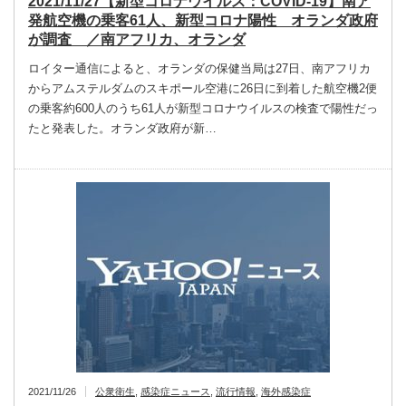
2021/11/27【新型コロナウイルス：COVID-19】南ア
発航空機の乗客61人、新型コロナ陽性 オランダ政府
が調査 ／南アフリカ、オランダ
ロイター通信によると、オランダの保健当局は27日、南アフリカ
からアムステルダムのスキポール空港に26日に到着した航空機2便
の乗客約600人のうち61人が新型コロナウイルスの検査で陽性だっ
たと発表した。オランダ政府が新…
2021/11/26
公衆衛生
,
感染症ニュース
,
流行情報
,
海外感染症