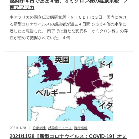
感染が４日でほぼ４倍、オミクロン株の猛威示唆 ／
南アフリカ
南アフリカの国立伝染病研究所（ＮＩＣＤ）は３日、国内におけ
る新型コロナウイルスの感染者が過去４日間でほぼ４倍の水準に
達したと報告した。 南アでは新たな変異株「オミクロン株」の存
在が初めて把握されていた。４倍…
2021/11/28
公衆衛生
,
感染症ニュース
,
流行情報
2021/11/28【新型コロナウイルス：COVID-19】オミ