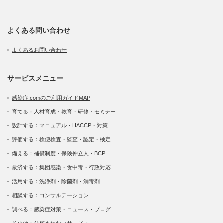
よくある問い合わせ
よくあるお問い合わせ
サービスメニュー
感染症.comのご利用ガイドMAP
育てる：人材育成・教育・研修・セミナー
設計する：マニュアル・HACCP・対策
評価する：検便検査・監査・認定・検定
備える：補償制度・保険仲立人・BCP
救済する：集団感染・食中毒・行政対応
活用する：洗浄剤・除菌剤・消毒剤
相談する：コンサルテーション
調べる：感染症対策・ニュース・ブログ