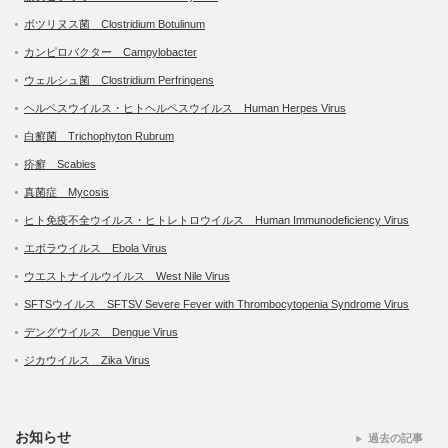
ボツリヌス菌 Clostridium Botulinum
カンピロバクター Campylobacter
ウェルシュ菌 Clostridium Perfringens
ヘルペスウイルス・ヒトヘルペスウイルス Human Herpes Virus
白癬菌 Trichophyton Rubrum
疥癬 Scabies
真菌症 Mycosis
ヒト免疫不全ウイルス・ヒトレトロウイルス Human Immunodeficiency Virus
エボラウイルス Ebola Virus
ウエストナイルウイルス West Nile Virus
SFTSウイルス SFTSV Severe Fever with Thrombocytopenia Syndrome Virus
デングウイルス Dengue Virus
ジカウイルス Zika Virus
お知らせ
過去の記事