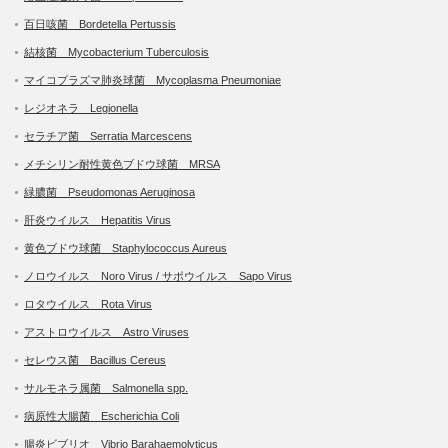
百日咳菌 Bordetella Pertussis
結核菌 Mycobacterium Tuberculosis
マイコプラズマ肺炎球菌 Mycoplasma Pneumoniae
レジオネラ Legionella
セラチア菌 Serratia Marcescens
メチシリン耐性黄色ブドウ球菌 MRSA
緑膿菌 Pseudomonas Aeruginosa
肝炎ウイルス Hepatitis Virus
黄色ブドウ球菌 Staphylococcus Aureus
ノロウイルス Noro Virus / サポウイルス Sapo Virus
ロタウイルス Rota Virus
アストロウイルス Astro Viruses
セレウス菌 Bacillus Cereus
サルモネラ属菌 Salmonella spp.
病原性大腸菌 Escherichia Coli
腸炎ビブリオ Vibrio Barahaemolyticus