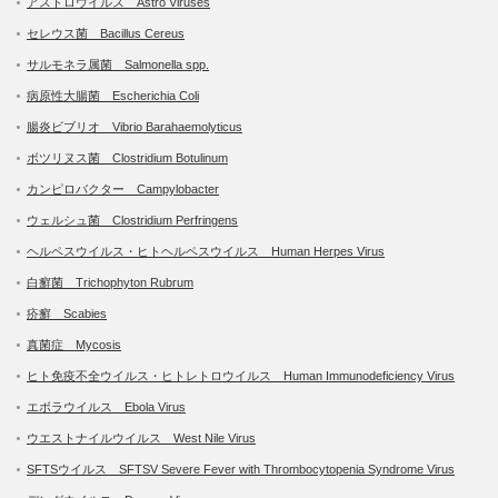
アストロウイルス Astro Viruses
セレウス菌 Bacillus Cereus
サルモネラ属菌 Salmonella spp.
病原性大腸菌 Escherichia Coli
腸炎ビブリオ Vibrio Barahaemolyticus
ボツリヌス菌 Clostridium Botulinum
カンピロバクター Campylobacter
ウェルシュ菌 Clostridium Perfringens
ヘルペスウイルス・ヒトヘルペスウイルス Human Herpes Virus
白癬菌 Trichophyton Rubrum
疥癬 Scabies
真菌症 Mycosis
ヒト免疫不全ウイルス・ヒトレトロウイルス Human Immunodeficiency Virus
エボラウイルス Ebola Virus
ウエストナイルウイルス West Nile Virus
SFTSウイルス SFTSV Severe Fever with Thrombocytopenia Syndrome Virus