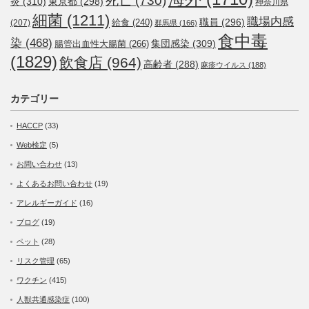
死亡
(730)
炎
(310)
東京都
(298)
神奈川県
細菌
(1211)
職場内感
職員
(296)
給食
(240)
(207)
群馬県
(166)
食中毒
染
(468)
集団感染
(309)
腸管出血性大腸菌
(266)
(1829)
飲食店
(964)
高齢者
(288)
麻疹ウイルス
(188)
カテゴリー
HACCP
(33)
Web検定
(5)
お問い合わせ
(13)
よくあるお問い合わせ
(19)
アレルギーガイド
(16)
ブログ
(19)
ペット
(28)
リスク管理
(65)
ワクチン
(415)
人獣共通感染症
(100)