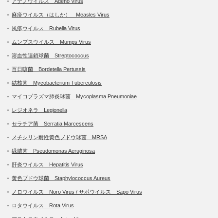
アデノウイルス Adeno Virus
麻疹ウイルス（はしか） Measles Virus
風疹ウイルス Rubella Virus
ムンプスウイルス Mumps Virus
溶血性連鎖球菌 Streptococcus
百日咳菌 Bordetella Pertussis
結核菌 Mycobacterium Tuberculosis
マイコプラズマ肺炎球菌 Mycoplasma Pneumoniae
レジオネラ Legionella
セラチア菌 Serratia Marcescens
メチシリン耐性黄色ブドウ球菌 MRSA
緑膿菌 Pseudomonas Aeruginosa
肝炎ウイルス Hepatitis Virus
黄色ブドウ球菌 Staphylococcus Aureus
ノロウイルス Noro Virus / サポウイルス Sapo Virus
ロタウイルス Rota Virus