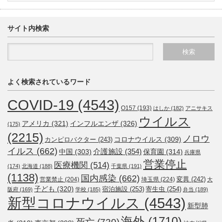
サイト内検索
よく検索されているワード
COVID-19
(4543)
O157
(193)
はしか
(182)
アニサキス
ウイルス
アメリカ
(321)
インフルエンザ
(326)
(175)
(2215)
ノロウ
コロナウイルス
(309)
カンピロバクター
(243)
イルス
(662)
介護施設
(354)
中国
(303)
保育園
(314)
兵庫県
営業停止
医療機関
(514)
(174)
北海道
(188)
千葉県
(191)
(1138)
国内感染
(662)
変異
(242)
営業禁止
(204)
埼玉県
(224)
大
子ども
(320)
宿泊施設
(253)
寄生虫
(254)
阪府
(169)
学校
(185)
弁当
(189)
新型コロナウイルス
(4543)
新型肺
海外
(1710)