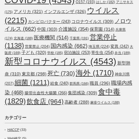
O157
(193)
はしか
(182)
アニサキス
ウイルス
アメリカ
(321)
インフルエンザ
(326)
(175)
(2215)
ノロウ
コロナウイルス
(309)
カンピロバクター
(243)
イルス
(662)
介護施設
(354)
中国
(303)
保育園
(314)
兵庫県
営業停止
医療機関
(514)
(174)
北海道
(188)
千葉県
(191)
(1138)
国内感染
(662)
変異
(242)
営業禁止
(204)
埼玉県
(224)
大
子ども
(320)
宿泊施設
(253)
寄生虫
(254)
阪府
(169)
学校
(185)
弁当
(189)
新型コロナウイルス
(4543)
新型肺
海外
(1710)
死亡
(730)
炎
(310)
東京都
(298)
神奈川県
細菌
(1211)
職場内感
職員
(296)
給食
(240)
(207)
群馬県
(166)
食中毒
染
(468)
集団感染
(309)
腸管出血性大腸菌
(266)
(1829)
飲食店
(964)
高齢者
(288)
麻疹ウイルス
(188)
カテゴリー
HACCP
(33)
Web検定
(5)