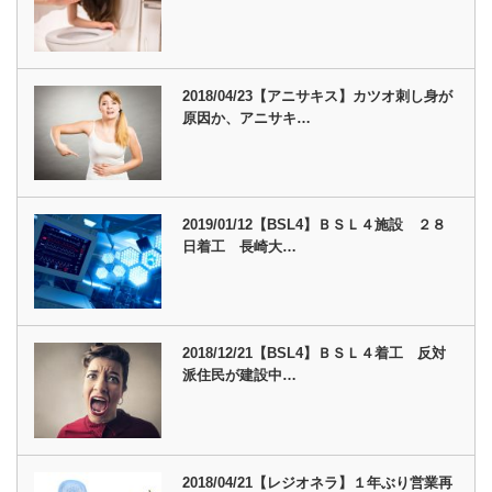
2018/04/23【アニサキス】カツオ刺し身が
原因か、アニサキ…
2019/01/12【BSL4】ＢＳＬ４施設 ２８
日着工 長崎大…
2018/12/21【BSL4】ＢＳＬ４着工 反対
派住民が建設中…
2018/04/21【レジオネラ】１年ぶり営業再