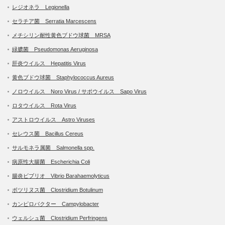
レジオネラ Legionella
セラチア菌 Serratia Marcescens
メチシリン耐性黄色ブドウ球菌 MRSA
緑膿菌 Pseudomonas Aeruginosa
肝炎ウイルス Hepatitis Virus
黄色ブドウ球菌 Staphylococcus Aureus
ノロウイルス Noro Virus / サポウイルス Sapo Virus
ロタウイルス Rota Virus
アストロウイルス Astro Viruses
セレウス菌 Bacillus Cereus
サルモネラ属菌 Salmonella spp.
病原性大腸菌 Escherichia Coli
腸炎ビブリオ Vibrio Barahaemolyticus
ボツリヌス菌 Clostridium Botulinum
カンピロバクター Campylobacter
ウェルシュ菌 Clostridium Perfringens