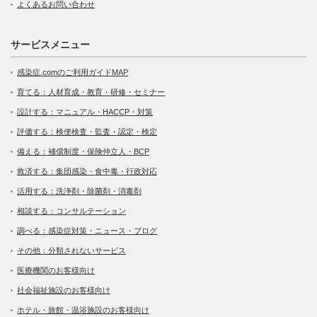
よくあるお問い合わせ
サービスメニュー
感染症.comのご利用ガイドMAP
育てる：人材育成・教育・研修・セミナー
設計する：マニュアル・HACCP・対策
評価する：検便検査・監査・認定・検定
備える：補償制度・保険仲立人・BCP
救済する：集団感染・食中毒・行政対応
活用する：洗浄剤・除菌剤・消毒剤
相談する：コンサルテーション
調べる：感染症対策・ニュース・ブログ
その他：分類されないサービス
医療機関のお客様向け
社会福祉施設のお客様向け
ホテル・旅館・温浴施設のお客様向け