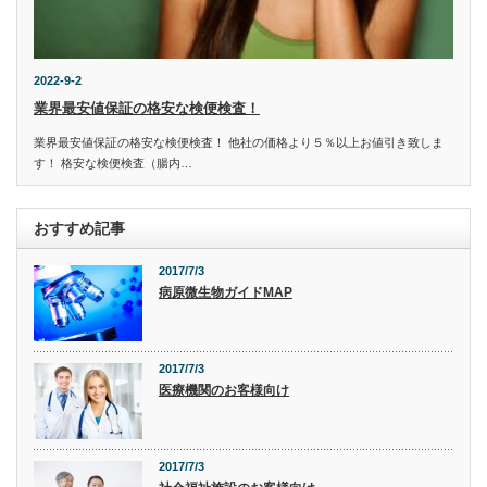
2022-9-2
業界最安値保証の格安な検便検査！
業界最安値保証の格安な検便検査！ 他社の価格より５％以上お値引き致しま
す！ 格安な検便検査（腸内…
おすすめ記事
2017/7/3
病原微生物ガイドMAP
2017/7/3
医療機関のお客様向け
2017/7/3