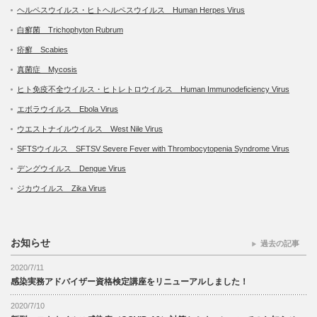
ヘルペスウイルス・ヒトヘルペスウイルス Human Herpes Virus
白癬菌 Trichophyton Rubrum
疥癬 Scabies
真菌症 Mycosis
ヒト免疫不全ウイルス・ヒトレトロウイルス Human Immunodeficiency Virus
エボラウイルス Ebola Virus
ウエストナイルウイルス West Nile Virus
SFTSウイルス SFTSV Severe Fever with Thrombocytopenia Syndrome Virus
デングウイルス Dengue Virus
ジカウイルス Zika Virus
お知らせ
過去の記事
2020/7/11
感染実務アドバイザー資格検定講座をリニューアルしました！
2020/7/10