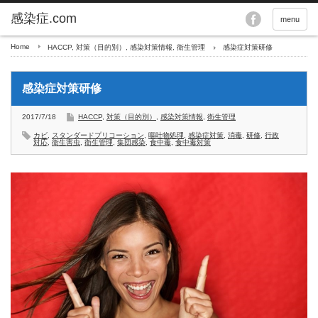
menu
Home
HACCP
,
対策（目的別）
,
感染対策情報
,
衛生管理
感染症対策研修
感染症対策研修
2017/7/18
HACCP
,
対策（目的別）
,
感染対策情報
,
衛生管理
カビ
,
スタンダードプリコーション
,
嘔吐物処理
,
感染症対策
,
消毒
,
研修
,
行政
対応
,
衛生害虫
,
衛生管理
,
集団感染
,
食中毒
,
食中毒対策