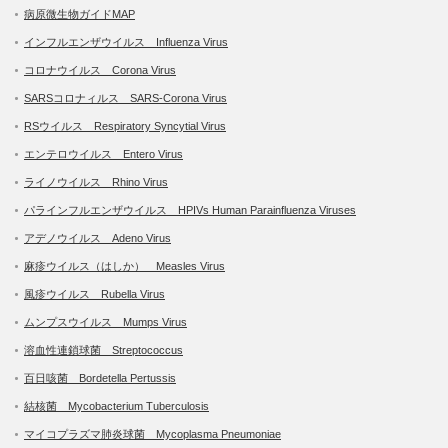
病原微生物ガイドMAP
インフルエンザウイルス Influenza Virus
コロナウイルス Corona Virus
SARSコロナィルス SARS-Corona Virus
RSウイルス Respiratory Syncytial Virus
エンテロウイルス Entero Virus
ライノウイルス Rhino Virus
パラインフルエンザウイルス HPIVs Human Parainfluenza Viruses
アデノウイルス Adeno Virus
麻疹ウイルス（はしか） Measles Virus
風疹ウイルス Rubella Virus
ムンプスウイルス Mumps Virus
溶血性連鎖球菌 Streptococcus
百日咳菌 Bordetella Pertussis
結核菌 Mycobacterium Tuberculosis
マイコプラズマ肺炎球菌 Mycoplasma Pneumoniae