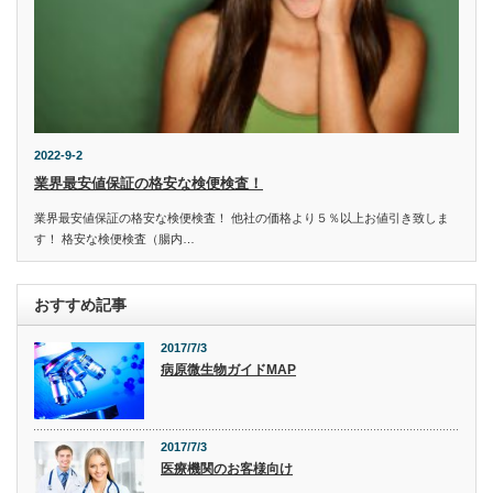
2022-9-2
業界最安値保証の格安な検便検査！
業界最安値保証の格安な検便検査！ 他社の価格より５％以上お値引き致しま
す！ 格安な検便検査（腸内…
おすすめ記事
2017/7/3
病原微生物ガイドMAP
2017/7/3
医療機関のお客様向け