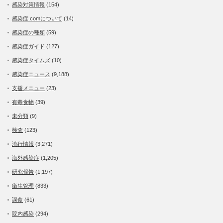
感染対策情報
(154)
感染症.comについて
(14)
感染症の種類
(59)
感染症ガイド
(127)
感染症タイムズ
(10)
感染症ニュース
(9,188)
支援メニュー
(23)
有毒食物
(39)
未分類
(9)
検査
(123)
流行情報
(3,271)
海外感染症
(1,205)
研究報告
(1,197)
衛生管理
(833)
誤食
(61)
院内感染
(294)