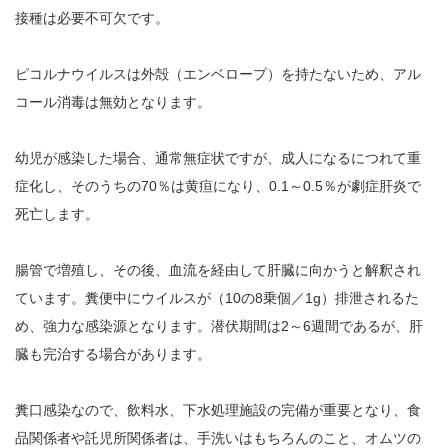
接種は必要不可欠です。
ピコルナウイルスは外殻（エンベロープ）を持たないため、アル
コール消毒は無効となります。
幼児が感染した場合、通常無症状ですが、成人になるにつれて重
症化し、そのうちの70％は黄疸になり、0.1～0.5％が劇症肝炎で
死亡します。
腸管で増殖し、その後、血流を経由して肝臓に向かうと解釈され
ています。糞便中にウイルスが（10の8乗個／1g）排泄されるた
め、強力な感染源となります。潜伏期間は2～6週間であるが、肝
臓も完治する場合があります。
糞口感染なので、飲料水、下水処理施設の完備が重要となり、食
品関係者や託児所関係者は、手洗いはもちろんのこと、オムツの