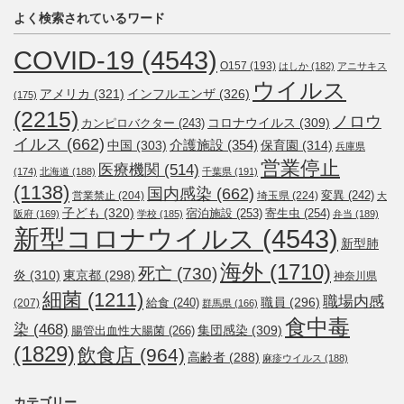
よく検索されているワード
COVID-19
(4543)
O157
(193)
はしか
(182)
アニサキス
ウイルス
アメリカ
(321)
インフルエンザ
(326)
(175)
(2215)
ノロウ
コロナウイルス
(309)
カンピロバクター
(243)
イルス
(662)
介護施設
(354)
中国
(303)
保育園
(314)
兵庫県
営業停止
医療機関
(514)
(174)
北海道
(188)
千葉県
(191)
(1138)
国内感染
(662)
変異
(242)
営業禁止
(204)
埼玉県
(224)
大
子ども
(320)
宿泊施設
(253)
寄生虫
(254)
阪府
(169)
学校
(185)
弁当
(189)
新型コロナウイルス
(4543)
新型肺
海外
(1710)
死亡
(730)
炎
(310)
東京都
(298)
神奈川県
細菌
(1211)
職場内感
職員
(296)
給食
(240)
(207)
群馬県
(166)
食中毒
染
(468)
集団感染
(309)
腸管出血性大腸菌
(266)
(1829)
飲食店
(964)
高齢者
(288)
麻疹ウイルス
(188)
カテゴリー