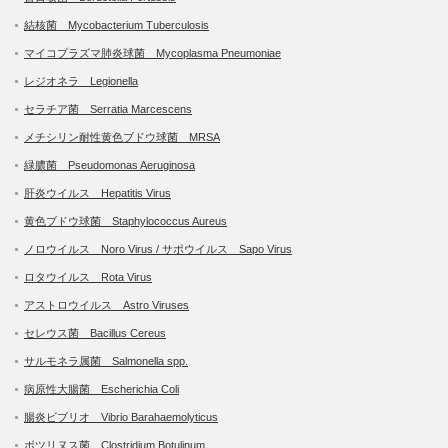
結核菌 Mycobacterium Tuberculosis
マイコプラズマ肺炎球菌 Mycoplasma Pneumoniae
レジオネラ Legionella
セラチア菌 Serratia Marcescens
メチシリン耐性黄色ブドウ球菌 MRSA
緑膿菌 Pseudomonas Aeruginosa
肝炎ウイルス Hepatitis Virus
黄色ブドウ球菌 Staphylococcus Aureus
ノロウイルス Noro Virus / サポウイルス Sapo Virus
ロタウイルス Rota Virus
アストロウイルス Astro Viruses
セレウス菌 Bacillus Cereus
サルモネラ属菌 Salmonella spp.
病原性大腸菌 Escherichia Coli
腸炎ビブリオ Vibrio Barahaemolyticus
ボツリヌス菌 Clostridium Botulinum