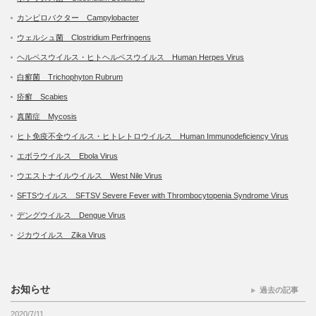
カンピロバクター Campylobacter
ウェルシュ菌 Clostridium Perfringens
ヘルペスウイルス・ヒトヘルペスウイルス Human Herpes Virus
白癬菌 Trichophyton Rubrum
疥癬 Scabies
真菌症 Mycosis
ヒト免疫不全ウイルス・ヒトレトロウイルス Human Immunodeficiency Virus
エボラウイルス Ebola Virus
ウエストナイルウイルス West Nile Virus
SFTSウイルス SFTSV Severe Fever with Thrombocytopenia Syndrome Virus
デングウイルス Dengue Virus
ジカウイルス Zika Virus
お知らせ
過去の記事
2020/7/11