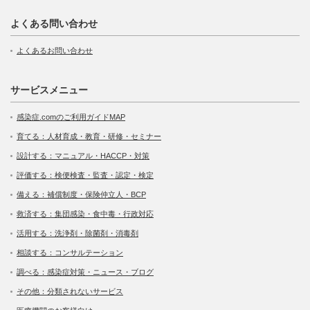
よくある問い合わせ
よくあるお問い合わせ
サービスメニュー
感染症.comのご利用ガイドMAP
育てる：人材育成・教育・研修・セミナー
設計する：マニュアル・HACCP・対策
評価する：検便検査・監査・認定・検定
備える：補償制度・保険仲立人・BCP
救済する：集団感染・食中毒・行政対応
活用する：洗浄剤・除菌剤・消毒剤
相談する：コンサルテーション
調べる：感染症対策・ニュース・ブログ
その他：分類されないサービス