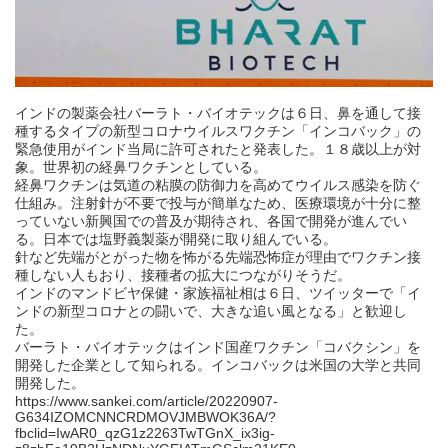
インドの製薬会社バーラト・バイオテックは６日、鼻を通して接
種するタイプの新型コロナウイルスワクチン「インコバック」の
緊急使用がインド当局に許可されたと発表した。１８歳以上が対
象。世界初の経鼻ワクチンとしている。
経鼻ワクチンは気道の粘膜の防御力を高めてウイルス感染を防ぐ
仕組み。注射針が不要で投与が簡単なため、医療環境が十分に整
っていない新興国での普及が期待され、各国で開発が進んでい
る。日本では塩野義製薬が開発に取り組んでいる。
針など先端がとがった物を怖がる先端恐怖症が理由でワクチン接
種しない人もおり、接種者の拡大につながりそうだ。
インドのマンドビヤ保健・家族福祉相は６日、ツイッターで「イ
ンドの新型コロナとの闘いで、大きな追い風となる」と歓迎し
た。
バーラト・バイオテックはインド国産ワクチン「コバクシン」を
開発した企業として知られる。インコバックは米国の大学と共同
開発した。
https://www.sankei.com/article/20220907-
G634IZOMCNNCRDMOVJMBWOK36A/?
fbclid=IwAR0_qzG1z2263TwTGnX_ix3ig-