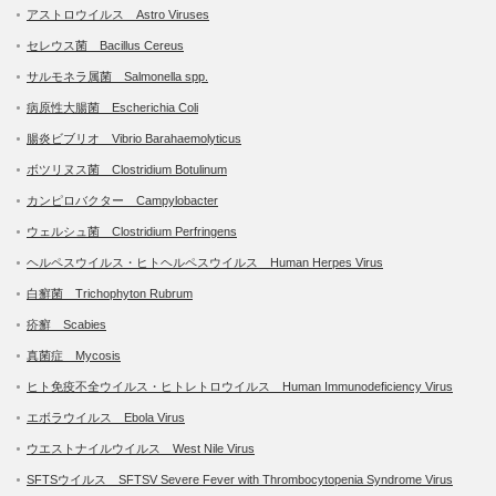
アストロウイルス Astro Viruses
セレウス菌 Bacillus Cereus
サルモネラ属菌 Salmonella spp.
病原性大腸菌 Escherichia Coli
腸炎ビブリオ Vibrio Barahaemolyticus
ボツリヌス菌 Clostridium Botulinum
カンピロバクター Campylobacter
ウェルシュ菌 Clostridium Perfringens
ヘルペスウイルス・ヒトヘルペスウイルス Human Herpes Virus
白癬菌 Trichophyton Rubrum
疥癬 Scabies
真菌症 Mycosis
ヒト免疫不全ウイルス・ヒトレトロウイルス Human Immunodeficiency Virus
エボラウイルス Ebola Virus
ウエストナイルウイルス West Nile Virus
SFTSウイルス SFTSV Severe Fever with Thrombocytopenia Syndrome Virus