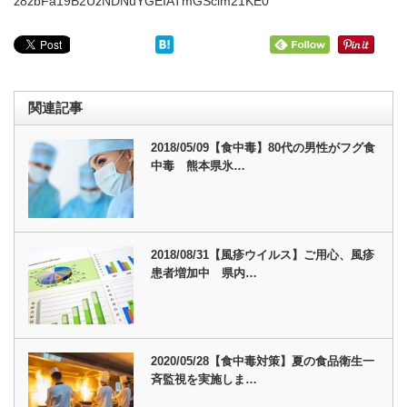
z8zbFa19B2UzNDNuYGEIATmGSclm21KE0
関連記事
2018/05/09【食中毒】80代の男性がフグ食
中毒 熊本県氷…
2018/08/31【風疹ウイルス】ご用心、風疹
患者増加中 県内…
2020/05/28【食中毒対策】夏の食品衛生一
斉監視を実施しま…