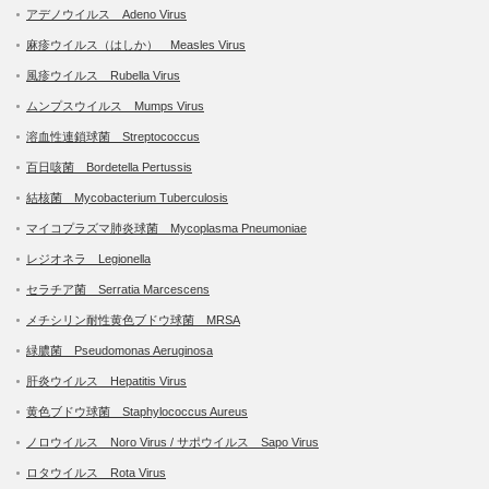
アデノウイルス Adeno Virus
麻疹ウイルス（はしか） Measles Virus
風疹ウイルス Rubella Virus
ムンプスウイルス Mumps Virus
溶血性連鎖球菌 Streptococcus
百日咳菌 Bordetella Pertussis
結核菌 Mycobacterium Tuberculosis
マイコプラズマ肺炎球菌 Mycoplasma Pneumoniae
レジオネラ Legionella
セラチア菌 Serratia Marcescens
メチシリン耐性黄色ブドウ球菌 MRSA
緑膿菌 Pseudomonas Aeruginosa
肝炎ウイルス Hepatitis Virus
黄色ブドウ球菌 Staphylococcus Aureus
ノロウイルス Noro Virus / サポウイルス Sapo Virus
ロタウイルス Rota Virus