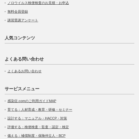
ノロウイルス検便検査のお見積・お申込
無料会員登録
講習受講アンケート
人気コンテンツ
よくある問い合わせ
よくあるお問い合わせ
サービスメニュー
感染症.comのご利用ガイドMAP
育てる：人材育成・教育・研修・セミナー
設計する：マニュアル・HACCP・対策
評価する：検便検査・監査・認定・検定
備える：補償制度・保険仲立人・BCP