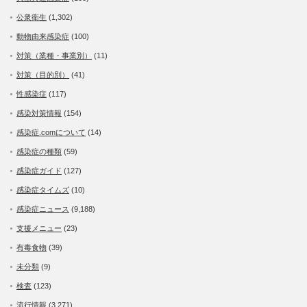
公衆衛生
(1,302)
動物由来感染症
(100)
対策（業種・事業別）
(11)
対策（目的別）
(41)
性感染症
(117)
感染対策情報
(154)
感染症.comについて
(14)
感染症の種類
(59)
感染症ガイド
(127)
感染症タイムズ
(10)
感染症ニュース
(9,188)
支援メニュー
(23)
有毒食物
(39)
未分類
(9)
検査
(123)
流行情報
(3,271)