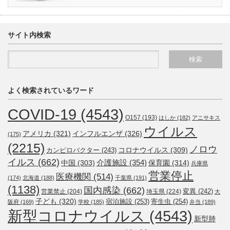
サイト内検索
よく検索されているワード
COVID-19
(4543)
O157
(193)
はしか
(182)
アニサキス
ウイルス
アメリカ
(321)
インフルエンザ
(326)
(175)
(2215)
ノロウ
コロナウイルス
(309)
カンピロバクター
(243)
イルス
(662)
介護施設
(354)
中国
(303)
保育園
(314)
兵庫県
営業停止
医療機関
(514)
(174)
北海道
(188)
千葉県
(191)
(1138)
国内感染
(662)
変異
(242)
営業禁止
(204)
埼玉県
(224)
大
子ども
(320)
宿泊施設
(253)
寄生虫
(254)
阪府
(169)
学校
(185)
弁当
(189)
新型コロナウイルス
(4543)
新型肺