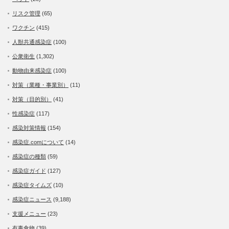
リスク管理
(65)
ワクチン
(415)
人獣共通感染症
(100)
公衆衛生
(1,302)
動物由来感染症
(100)
対策（業種・事業別）
(11)
対策（目的別）
(41)
性感染症
(117)
感染対策情報
(154)
感染症.comについて
(14)
感染症の種類
(59)
感染症ガイド
(127)
感染症タイムズ
(10)
感染症ニュース
(9,188)
支援メニュー
(23)
有毒食物
(39)