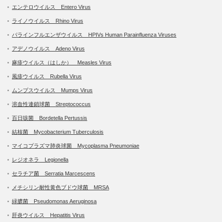
エンテロウイルス Entero Virus
ライノウイルス Rhino Virus
パラインフルエンザウイルス HPIVs Human Parainfluenza Viruses
アデノウイルス Adeno Virus
麻疹ウイルス（はしか） Measles Virus
風疹ウイルス Rubella Virus
ムンプスウイルス Mumps Virus
溶血性連鎖球菌 Streptococcus
百日咳菌 Bordetella Pertussis
結核菌 Mycobacterium Tuberculosis
マイコプラズマ肺炎球菌 Mycoplasma Pneumoniae
レジオネラ Legionella
セラチア菌 Serratia Marcescens
メチシリン耐性黄色ブドウ球菌 MRSA
緑膿菌 Pseudomonas Aeruginosa
肝炎ウイルス Hepatitis Virus