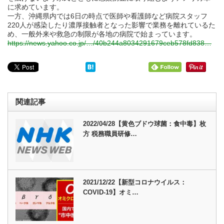
に求めています。
一方、沖縄県内では6日の時点で医師や看護師など病院スタッフ
220人が感染したり濃厚接触者となった影響で業務を離れているた
め、一般外来や救急の制限が各地の病院で始まっています。
https://news.yahoo.co.jp/…/40b244a8034291679ceb578fd838…
関連記事
2022/04/28【黄色ブドウ球菌：食中毒】枚
方 税務職員研修…
2021/12/22【新型コロナウイルス：
COVID-19】オミ…