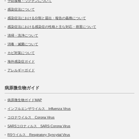
予防接種・ワクチンについて
感染症法について
感染症法における分類と届出・報告の義務について
感染症法における感染症の性格と主な対応・措置について
清掃・洗浄について
消毒・滅菌について
カビ対策について
海外感染症ガイド
アレルギーガイド
病原微生物ガイド
病原微生物ガイドMAP
インフルエンザウイルス Influenza Virus
コロナウイルス Corona Virus
SARSコロナィルス SARS-Corona Virus
RSウイルス Respiratory Syncytial Virus