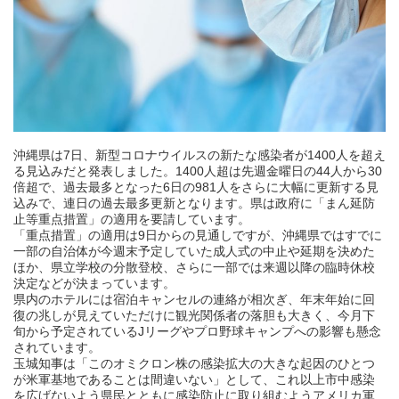
沖縄県は7日、新型コロナウイルスの新たな感染者が1400人を超え
る見込みだと発表しました。1400人超は先週金曜日の44人から30
倍超で、過去最多となった6日の981人をさらに大幅に更新する見
込みで、連日の過去最多更新となります。県は政府に「まん延防
止等重点措置」の適用を要請しています。
「重点措置」の適用は9日からの見通しですが、沖縄県ではすでに
一部の自治体が今週末予定していた成人式の中止や延期を決めた
ほか、県立学校の分散登校、さらに一部では来週以降の臨時休校
決定などが決まっています。
県内のホテルには宿泊キャンセルの連絡が相次ぎ、年末年始に回
復の兆しが見えていただけに観光関係者の落胆も大きく、今月下
旬から予定されているJリーグやプロ野球キャンプへの影響も懸念
されています。
玉城知事は「このオミクロン株の感染拡大の大きな起因のひとつ
が米軍基地であることは間違いない」として、これ以上市中感染
を広げないよう県民とともに感染防止に取り組むようアメリカ軍