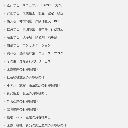
設計する：マニュアル・HACCP・対策
評価する：検便検査・監査・認定・検定
備える：補償制度・保険仲立人・BCP
救済する：集団感染・食中毒・行政対応
活用する：洗浄剤・除菌剤・消毒剤
相談する：コンサルテーション
調べる：感染症対策・ニュース・ブログ
その他：分類されないサービス
医療機関のお客様向け
社会福祉施設のお客様向け
ホテル・旅館・温浴施設のお客様向け
食品製造・販売のお客様向け
外食産業のお客様向け
教育機関のお客様向け
動物・ペット産業のお客様向け
医療・福祉・食品の周辺産業のお客様向け