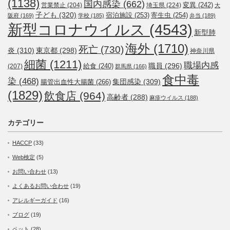
(1138)
国内感染
(662)
変異
(242)
営業禁止
(204)
埼玉県
(224)
大
子ども
(320)
宿泊施設
(253)
寄生虫
(254)
阪府
(169)
学校
(185)
弁当
(189)
新型コロナウイルス
(4543)
新型肺
海外
(1710)
死亡
(730)
炎
(310)
東京都
(298)
神奈川県
細菌
(1211)
職場内感
職員
(296)
給食
(240)
(207)
群馬県
(166)
食中毒
染
(468)
集団感染
(309)
腸管出血性大腸菌
(266)
(1829)
飲食店
(964)
高齢者
(288)
麻疹ウイルス
(188)
カテゴリー
HACCP
(33)
Web検定
(5)
お問い合わせ
(13)
よくあるお問い合わせ
(19)
アレルギーガイド
(16)
ブログ
(19)
ペット
(28)