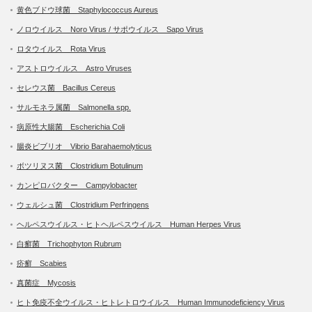
黄色ブドウ球菌 Staphylococcus Aureus
ノロウイルス Noro Virus / サポウイルス Sapo Virus
ロタウイルス Rota Virus
アストロウイルス Astro Viruses
セレウス菌 Bacillus Cereus
サルモネラ属菌 Salmonella spp.
病原性大腸菌 Escherichia Coli
腸炎ビブリオ Vibrio Barahaemolyticus
ボツリヌス菌 Clostridium Botulinum
カンピロバクター Campylobacter
ウェルシュ菌 Clostridium Perfringens
ヘルペスウイルス・ヒトヘルペスウイルス Human Herpes Virus
白癬菌 Trichophyton Rubrum
疥癬 Scabies
真菌症 Mycosis
ヒト免疫不全ウイルス・ヒトレトロウイルス Human Immunodeficiency Virus