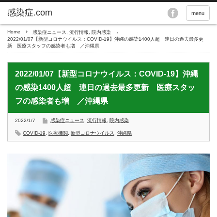
menu
Home
感染症ニュース
,
流行情報
,
院内感染
2022/01/07【新型コロナウイルス：COVID-19】沖縄の感染1400人超 連日の過去最多更
新 医療スタッフの感染者も増 ／沖縄県
2022/01/07【新型コロナウイルス：COVID-19】沖縄
の感染1400人超 連日の過去最多更新 医療スタッ
フの感染者も増 ／沖縄県
2022/1/7
感染症ニュース
,
流行情報
,
院内感染
COVID-19
,
医療機関
,
新型コロナウイルス
,
沖縄県