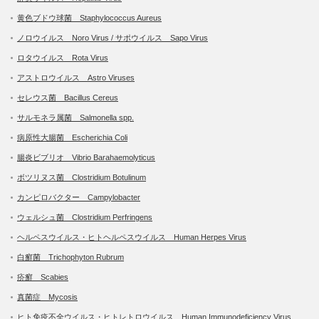
黄色ブドウ球菌 Staphylococcus Aureus
ノロウイルス Noro Virus / サポウイルス Sapo Virus
ロタウイルス Rota Virus
アストロウイルス Astro Viruses
セレウス菌 Bacillus Cereus
サルモネラ属菌 Salmonella spp.
病原性大腸菌 Escherichia Coli
腸炎ビブリオ Vibrio Barahaemolyticus
ボツリヌス菌 Clostridium Botulinum
カンピロバクター Campylobacter
ウェルシュ菌 Clostridium Perfringens
ヘルペスウイルス・ヒトヘルペスウイルス Human Herpes Virus
白癬菌 Trichophyton Rubrum
疥癬 Scabies
真菌症 Mycosis
ヒト免疫不全ウイルス・ヒトレトロウイルス Human Immunodeficiency Virus