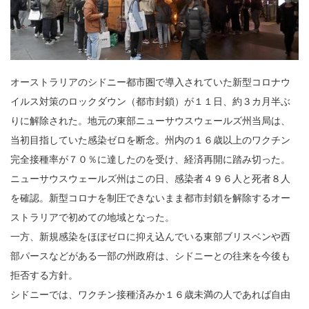
オーストラリアのシドニー都市圏で導入されていた新型コロナウ
イルス対策のロックダウン（都市封鎖）が１１日、約３カ月半ぶ
りに解除された。地元の東部ニューサウスウェールズ州当局は、
当初目指していた感染ゼロを断念。州内の１６歳以上のワクチン
完全接種率が７０％に達したのを受け、経済再開に踏み切った。
ニューサウスウェールズ州はこの日、感染者４９６人と死者８人
を確認。新型コロナを制圧できないまま都市封鎖を解除するオー
ストラリアで初めての地域となった。
一方、新規感染をほぼゼロに抑え込んでいる東部ブリスベンや西
部パースなどがある一部の州政府は、シドニーとの往来を今後も
拒否する方針。
シドニーでは、ワクチン接種済みか１６歳未満の人であれば自由