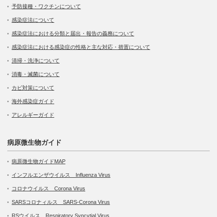
予防接種・ワクチンについて
感染症法について
感染症法における分類と届出・報告の義務について
感染症法における感染症の性格と主な対応・措置について
清掃・洗浄について
消毒・滅菌について
カビ対策について
海外感染症ガイド
アレルギーガイド
病原微生物ガイド
病原微生物ガイドMAP
インフルエンザウイルス Influenza Virus
コロナウイルス Corona Virus
SARSコロナィルス SARS-Corona Virus
RSウイルス Respiratory Syncytial Virus