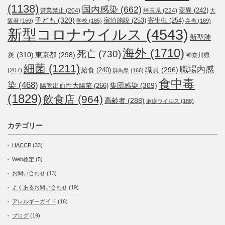
(1138)
国内感染
(662)
変異
(242)
営業禁止
(204)
埼玉県
(224)
大
子ども
(320)
宿泊施設
(253)
寄生虫
(254)
阪府
(169)
学校
(185)
弁当
(189)
新型コロナウイルス
(4543)
新型肺
海外
(1710)
死亡
(730)
炎
(310)
東京都
(298)
神奈川県
細菌
(1211)
職場内感
職員
(296)
給食
(240)
(207)
群馬県
(166)
食中毒
染
(468)
集団感染
(309)
腸管出血性大腸菌
(266)
(1829)
飲食店
(964)
高齢者
(288)
麻疹ウイルス
(188)
カテゴリー
HACCP
(33)
Web検定
(5)
お問い合わせ
(13)
よくあるお問い合わせ
(19)
アレルギーガイド
(16)
ブログ
(19)