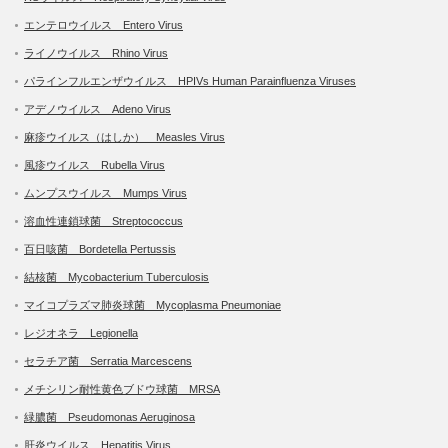
エンテロウイルス Entero Virus
ライノウイルス Rhino Virus
パラインフルエンザウイルス HPIVs Human Parainfluenza Viruses
アデノウイルス Adeno Virus
麻疹ウイルス（はしか） Measles Virus
風疹ウイルス Rubella Virus
ムンプスウイルス Mumps Virus
溶血性連鎖球菌 Streptococcus
百日咳菌 Bordetella Pertussis
結核菌 Mycobacterium Tuberculosis
マイコプラズマ肺炎球菌 Mycoplasma Pneumoniae
レジオネラ Legionella
セラチア菌 Serratia Marcescens
メチシリン耐性黄色ブドウ球菌 MRSA
緑膿菌 Pseudomonas Aeruginosa
肝炎ウイルス Hepatitis Virus