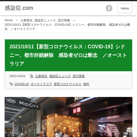
menu
Home
公衆衛生
,
感染症ニュース
,
流行情報
2021/10/11【新型コロナウイルス：COVID-19】シドニー、都市封鎖解除 感染者ゼロは断
念 ／オーストラリア
2021/10/11【新型コロナウイルス：COVID-19】シド
ニー、都市封鎖解除 感染者ゼロは断念 ／オースト
ラリア
2021/10/11
公衆衛生
,
感染症ニュース
,
流行情報
COVID-19
,
オーストラリア
,
新型コロナウイルス
,
海外