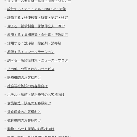
育てる：人材育成・教育・研修・セミナー
設計する：マニュアル・HACCP・対策
評価する：検便検査・監査・認定・検定
備える：補償制度・保険仲立人・BCP
救済する：集団感染・食中毒・行政対応
活用する：洗浄剤・除菌剤・消毒剤
相談する：コンサルテーション
調べる：感染症対策・ニュース・ブログ
その他：分類されないサービス
医療機関のお客様向け
社会福祉施設のお客様向け
ホテル・旅館・温浴施設のお客様向け
食品製造・販売のお客様向け
外食産業のお客様向け
教育機関のお客様向け
動物・ペット産業のお客様向け