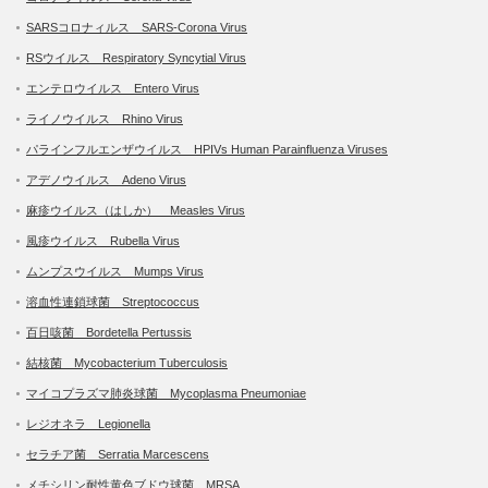
SARSコロナィルス SARS-Corona Virus
RSウイルス Respiratory Syncytial Virus
エンテロウイルス Entero Virus
ライノウイルス Rhino Virus
パラインフルエンザウイルス HPIVs Human Parainfluenza Viruses
アデノウイルス Adeno Virus
麻疹ウイルス（はしか） Measles Virus
風疹ウイルス Rubella Virus
ムンプスウイルス Mumps Virus
溶血性連鎖球菌 Streptococcus
百日咳菌 Bordetella Pertussis
結核菌 Mycobacterium Tuberculosis
マイコプラズマ肺炎球菌 Mycoplasma Pneumoniae
レジオネラ Legionella
セラチア菌 Serratia Marcescens
メチシリン耐性黄色ブドウ球菌 MRSA