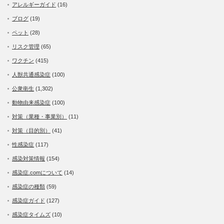
アレルギーガイド
(16)
ブログ
(19)
ペット
(28)
リスク管理
(65)
ワクチン
(415)
人獣共通感染症
(100)
公衆衛生
(1,302)
動物由来感染症
(100)
対策（業種・事業別）
(11)
対策（目的別）
(41)
性感染症
(117)
感染対策情報
(154)
感染症.comについて
(14)
感染症の種類
(59)
感染症ガイド
(127)
感染症タイムズ
(10)