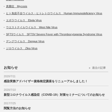
真菌症 Mycosis
ヒト免疫不全ウイルス・ヒトレトロウイルス Human Immunodeficiency Virus
エボラウイルス Ebola Virus
ウエストナイルウイルス West Nile Virus
SFTSウイルス SFTSV Severe Fever with Thrombocytopenia Syndrome Virus
デングウイルス Dengue Virus
ジカウイルス Zika Virus
お知らせ
過去の記事
2020/7/11
感染実務アドバイザー資格検定講座をリニューアルしました！
2020/7/10
新型コロナウイルス感染症（COVID-19）対策セミナーについてのお知らせ
2017/7/25
閲覧方法のお知らせ