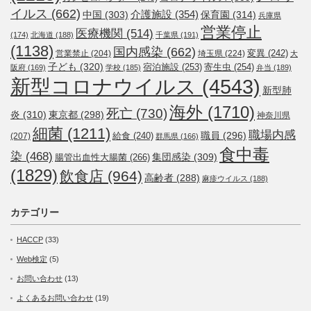
イルス
(662)
介護施設
(354)
中国
(303)
保育園
(314)
兵庫県
営業停止
医療機関
(514)
(174)
北海道
(188)
千葉県
(191)
(1138)
国内感染
(662)
変異
(242)
営業禁止
(204)
埼玉県
(224)
大
子ども
(320)
宿泊施設
(253)
寄生虫
(254)
阪府
(169)
学校
(185)
弁当
(189)
新型コロナウイルス
(4543)
新型肺
海外
(1710)
死亡
(730)
炎
(310)
東京都
(298)
神奈川県
細菌
(1211)
職場内感
職員
(296)
給食
(240)
(207)
群馬県
(166)
食中毒
染
(468)
集団感染
(309)
腸管出血性大腸菌
(266)
(1829)
飲食店
(964)
高齢者
(288)
麻疹ウイルス
(188)
カテゴリー
HACCP
(33)
Web検定
(5)
お問い合わせ
(13)
よくあるお問い合わせ
(19)