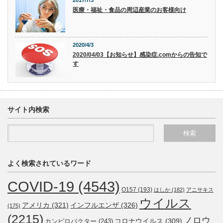
2017/7/3
医療・福祉・食品の周辺産業のお客様向け
2020/4/3
2020/04/03【お知らせ】感染症.comからの告知で
す
サイト内検索
よく検索されているワード
COVID-19
(4543)
O157
(193)
はしか
(182)
アニサキス
ウイルス
アメリカ
(321)
インフルエンザ
(326)
(175)
(2215)
ノロウ
コロナウイルス
(309)
カンピロバクター
(243)