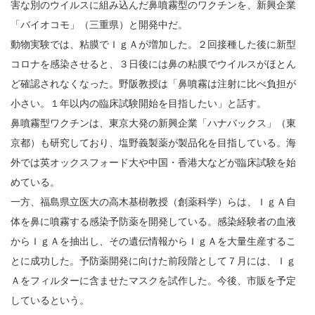
害な別のウイルスに組み込んだ鼻噴霧型のワクチンを、新興企業
「バイオコモ」（三重県）と開発中だ。
動物実験では、粘膜でＩｇＡが増加した。２回接種した後に新型
コロナを感染させると、３日後には鼻の粘膜でウイルスがほとん
ど確認されなくなった。野阪教授は「鼻噴霧は注射に比べ負担が
小さい。１年以内の臨床試験開始を目指したい」と話す。
鼻噴霧型ワクチンは、東京大発の新興企業「ハナバックス」（東
京都）も研究しており、塩野義製薬が製品化を目指している。海
外では英オックスフォード大や中国・香港大などが臨床試験を始
めている。
一方、福島県立医大の高木基樹教授（創薬科学）らは、ＩｇＡ自
体を鼻に噴霧する感染予防薬を開発している。感染経験者の血液
からＩｇＡを抽出し、その遺伝情報からＩｇＡを大量生産するこ
とに成功した。予防薬開発に向けた前段階として７月には、Ｉｇ
Ａをフィルターに含ませたマスクを試作した。今後、市販を予定
しているという。