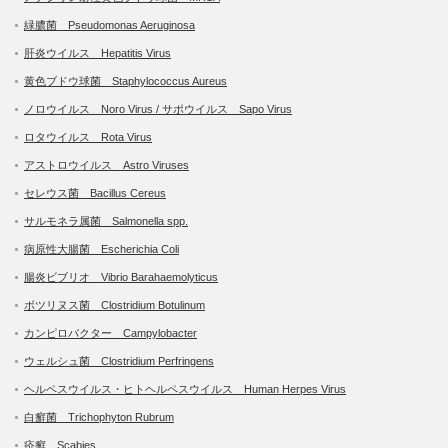
緑膿菌 Pseudomonas Aeruginosa
肝炎ウイルス Hepatitis Virus
黄色ブドウ球菌 Staphylococcus Aureus
ノロウイルス Noro Virus / サポウイルス Sapo Virus
ロタウイルス Rota Virus
アストロウイルス Astro Viruses
セレウス菌 Bacillus Cereus
サルモネラ属菌 Salmonella spp.
病原性大腸菌 Escherichia Coli
腸炎ビブリオ Vibrio Barahaemolyticus
ボツリヌス菌 Clostridium Botulinum
カンピロバクター Campylobacter
ウェルシュ菌 Clostridium Perfringens
ヘルペスウイルス・ヒトヘルペスウイルス Human Herpes Virus
白癬菌 Trichophyton Rubrum
疥癬 Scabies