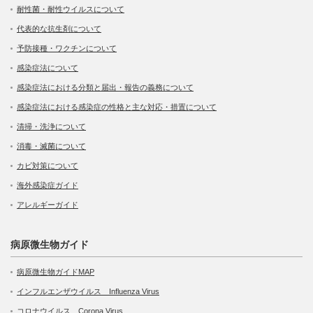
耐性菌・耐性ウイルスについて
代表的な抗生剤について
予防接種・ワクチンについて
感染症法について
感染症法における分類と届出・報告の義務について
感染症法における感染症の性格と主な対応・措置について
清掃・洗浄について
消毒・滅菌について
カビ対策について
海外感染症ガイド
アレルギーガイド
病原微生物ガイド
病原微生物ガイドMAP
インフルエンザウイルス Influenza Virus
コロナウイルス Corona Virus