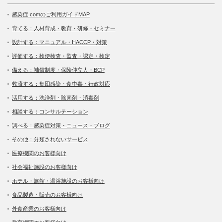
感染症.comのご利用ガイドMAP
育てる：人材育成・教育・研修・セミナー
設計する：マニュアル・HACCP・対策
評価する：検便検査・監査・認定・検定
備える：補償制度・保険仲立人・BCP
救済する：集団感染・食中毒・行政対応
活用する：洗浄剤・除菌剤・消毒剤
相談する：コンサルテーション
調べる：感染症対策・ニュース・ブログ
その他：分類されないサービス
医療機関のお客様向け
社会福祉施設のお客様向け
ホテル・旅館・温浴施設のお客様向け
食品製造・販売のお客様向け
外食産業のお客様向け