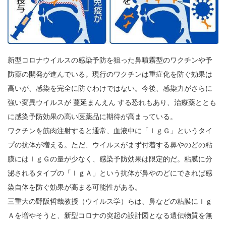
新型コロナウイルスの感染予防を狙った鼻噴霧型のワクチンや予
防薬の開発が進んでいる。現行のワクチンは重症化を防ぐ効果は
高いが、感染を完全に防ぐわけではない。今後、感染力がさらに
強い変異ウイルスが 蔓延まんえん する恐れもあり、治療薬ととも
に感染予防効果の高い医薬品に期待が高まっている。
ワクチンを筋肉注射すると通常、血液中に「ＩｇＧ」というタイ
プの抗体が増える。ただ、ウイルスがまず付着する鼻やのどの粘
膜にはＩｇＧの量が少なく、感染予防効果は限定的だ。粘膜に分
泌されるタイプの「ＩｇＡ」という抗体が鼻やのどにできれば感
染自体を防ぐ効果が高まる可能性がある。
三重大の野阪哲哉教授（ウイルス学）らは、鼻などの粘膜にＩｇ
Ａを増やそうと、新型コロナの突起の設計図となる遺伝物質を無