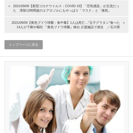
2021/09/09【新型コロナウイルス：COVID-19】「空気感染」が主流だっ
た 滞留12時間超のエアロゾルにもやっぱり「マスク」と「換気」
2021/09/09【黄色ブドウ球菌：食中毒】1人は死亡…“玉子グラタン”食べた
14人が下痢や嘔吐 『黄色ブドウ球菌』検出 介護施設で発生 ／石川県
トップページに戻る