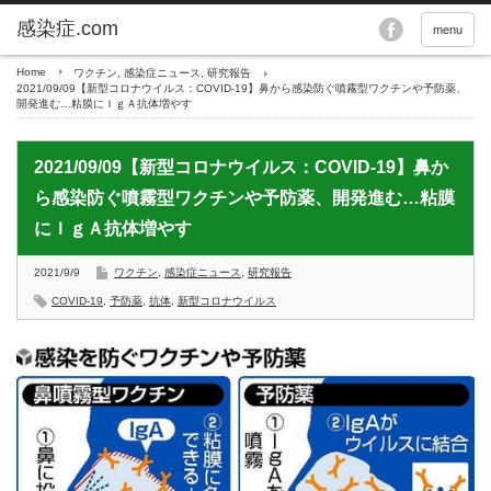
menu
Home
ワクチン
,
感染症ニュース
,
研究報告
2021/09/09【新型コロナウイルス：COVID-19】鼻から感染防ぐ噴霧型ワクチンや予防薬、
開発進む…粘膜にＩｇＡ抗体増やす
2021/09/09【新型コロナウイルス：COVID-19】鼻か
ら感染防ぐ噴霧型ワクチンや予防薬、開発進む…粘膜
にＩｇＡ抗体増やす
2021/9/9
ワクチン
,
感染症ニュース
,
研究報告
COVID-19
,
予防薬
,
抗体
,
新型コロナウイルス