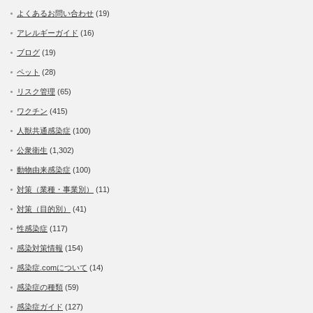
よくあるお問い合わせ
(19)
アレルギーガイド
(16)
ブログ
(19)
ペット
(28)
リスク管理
(65)
ワクチン
(415)
人獣共通感染症
(100)
公衆衛生
(1,302)
動物由来感染症
(100)
対策（業種・事業別）
(11)
対策（目的別）
(41)
性感染症
(117)
感染対策情報
(154)
感染症.comについて
(14)
感染症の種類
(59)
感染症ガイド
(127)