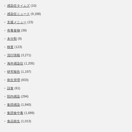
感染症タイムズ
(10)
感染症ニュース
(9,188)
支援メニュー
(23)
有毒食物
(39)
未分類
(9)
検査
(123)
流行情報
(3,271)
海外感染症
(1,205)
研究報告
(1,197)
衛生管理
(833)
誤食
(61)
院内感染
(294)
集団感染
(1,840)
集団食中毒
(1,689)
食品衛生
(1,013)