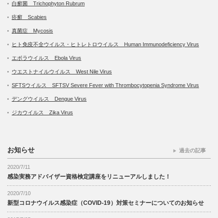
白癬菌 Trichophyton Rubrum
疥癬 Scabies
真菌症 Mycosis
ヒト免疫不全ウイルス・ヒトレトロウイルス Human Immunodeficiency Virus
エボラウイルス Ebola Virus
ウエストナイルウイルス West Nile Virus
SFTSウイルス SFTSV Severe Fever with Thrombocytopenia Syndrome Virus
デングウイルス Dengue Virus
ジカウイルス Zika Virus
お知らせ
過去の記事
2020/7/11
感染実務アドバイザー資格検定講座をリニューアルしました！
2020/7/10
新型コロナウイルス感染症（COVID-19）対策セミナーについてのお知らせ