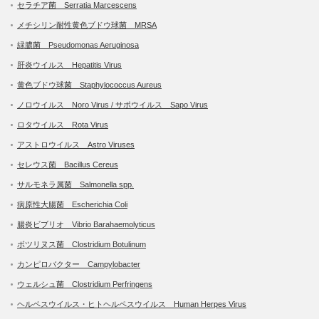
セラチア菌 Serratia Marcescens
メチシリン耐性黄色ブドウ球菌 MRSA
緑膿菌 Pseudomonas Aeruginosa
肝炎ウイルス Hepatitis Virus
黄色ブドウ球菌 Staphylococcus Aureus
ノロウイルス Noro Virus / サポウイルス Sapo Virus
ロタウイルス Rota Virus
アストロウイルス Astro Viruses
セレウス菌 Bacillus Cereus
サルモネラ属菌 Salmonella spp.
病原性大腸菌 Escherichia Coli
腸炎ビブリオ Vibrio Barahaemolyticus
ボツリヌス菌 Clostridium Botulinum
カンピロバクター Campylobacter
ウェルシュ菌 Clostridium Perfringens
ヘルペスウイルス・ヒトヘルペスウイルス Human Herpes Virus