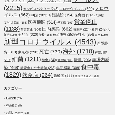
アメリカ
(321)
インフルエンザ
(326)
(175)
(2215)
ノロウ
コロナウイルス
(309)
カンピロバクター
(243)
イルス
(662)
介護施設
(354)
中国
(303)
保育園
(314)
兵庫県
営業停止
医療機関
(514)
(174)
北海道
(188)
千葉県
(191)
(1138)
国内感染
(662)
変異
(242)
営業禁止
(204)
埼玉県
(224)
大
子ども
(320)
宿泊施設
(253)
寄生虫
(254)
阪府
(169)
学校
(185)
弁当
(189)
新型コロナウイルス
(4543)
新型肺
海外
(1710)
死亡
(730)
炎
(310)
東京都
(298)
神奈川県
細菌
(1211)
職場内感
職員
(296)
給食
(240)
(207)
群馬県
(166)
食中毒
染
(468)
集団感染
(309)
腸管出血性大腸菌
(266)
(1829)
飲食店
(964)
高齢者
(288)
麻疹ウイルス
(188)
カテゴリー
HACCP
(33)
Web検定
(5)
お問い合わせ
(13)