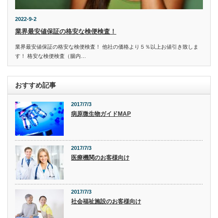
2022-9-2
業界最安値保証の格安な検便検査！
業界最安値保証の格安な検便検査！ 他社の価格より５％以上お値引き致しま
す！ 格安な検便検査（腸内…
おすすめ記事
2017/7/3
病原微生物ガイドMAP
2017/7/3
医療機関のお客様向け
2017/7/3
社会福祉施設のお客様向け