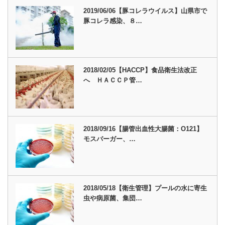
2019/06/06【豚コレラウイルス】山県市で
豚コレラ感染、８…
2018/02/05【HACCP】食品衛生法改正
へ ＨＡＣＣＰ管…
2018/09/16【腸管出血性大腸菌：O121】
モスバーガー、…
2018/05/18【衛生管理】プールの水に寄生
虫や病原菌、集団…