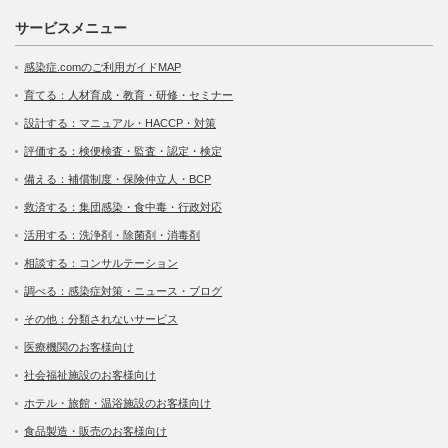
サービスメニュー
感染症.comのご利用ガイドMAP
育てる：人材育成・教育・研修・セミナー
設計する：マニュアル・HACCP・対策
評価する：検便検査・監査・認定・検定
備える：補償制度・保険仲立人・BCP
救済する：集団感染・食中毒・行政対応
活用する：洗浄剤・除菌剤・消毒剤
相談する：コンサルテーション
調べる：感染症対策・ニュース・ブログ
その他：分類されないサービス
医療機関のお客様向け
社会福祉施設のお客様向け
ホテル・旅館・温浴施設のお客様向け
食品製造・販売のお客様向け