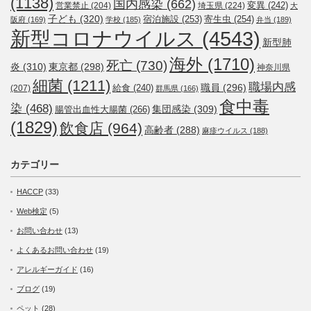
(1138)
国内感染
(662)
変異
(242)
営業禁止
(204)
埼玉県
(224)
大
子ども
(320)
宿泊施設
(253)
寄生虫
(254)
阪府
(169)
学校
(185)
弁当
(189)
新型コロナウイルス
(4543)
新型肺
海外
(1710)
死亡
(730)
炎
(310)
東京都
(298)
神奈川県
細菌
(1211)
職場内感
職員
(296)
給食
(240)
(207)
群馬県
(166)
食中毒
染
(468)
集団感染
(309)
腸管出血性大腸菌
(266)
(1829)
飲食店
(964)
高齢者
(288)
麻疹ウイルス
(188)
カテゴリー
HACCP
(33)
Web検定
(5)
お問い合わせ
(13)
よくあるお問い合わせ
(19)
アレルギーガイド
(16)
ブログ
(19)
ペット
(28)