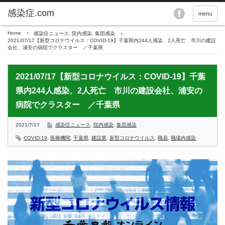
menu
Home
感染症ニュース
,
院内感染
,
集団感染
2021/07/17【新型コロナウイルス：COVID-19】千葉県内244人感染、2人死亡 市川の建設
会社、浦安の病院でクラスター ／千葉県
2021/07/17【新型コロナウイルス：COVID-19】千葉
県内244人感染、2人死亡 市川の建設会社、浦安の
病院でクラスター ／千葉県
2021/7/17
感染症ニュース
,
院内感染
,
集団感染
COVID-19
,
医療機関
,
千葉県
,
建設業
,
新型コロナウイルス
,
職員
,
職場内感染