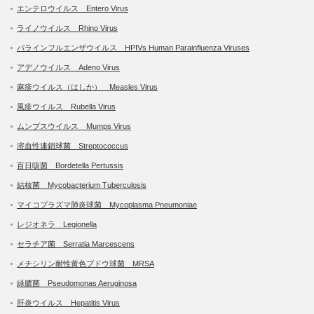
エンテロウイルス Entero Virus
ライノウイルス Rhino Virus
パラインフルエンザウイルス HPIVs Human Parainfluenza Viruses
アデノウイルス Adeno Virus
麻疹ウイルス（はしか） Measles Virus
風疹ウイルス Rubella Virus
ムンプスウイルス Mumps Virus
溶血性連鎖球菌 Streptococcus
百日咳菌 Bordetella Pertussis
結核菌 Mycobacterium Tuberculosis
マイコプラズマ肺炎球菌 Mycoplasma Pneumoniae
レジオネラ Legionella
セラチア菌 Serratia Marcescens
メチシリン耐性黄色ブドウ球菌 MRSA
緑膿菌 Pseudomonas Aeruginosa
肝炎ウイルス Hepatitis Virus