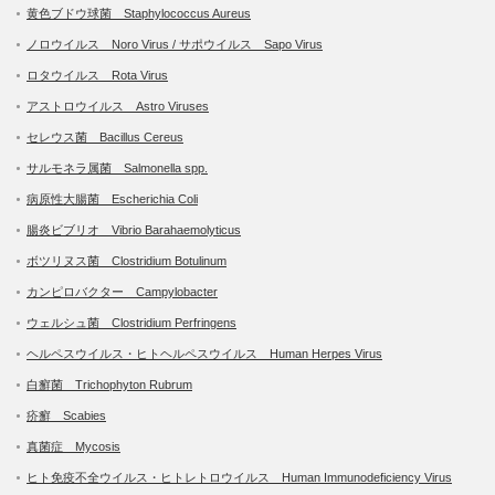
黄色ブドウ球菌 Staphylococcus Aureus
ノロウイルス Noro Virus / サポウイルス Sapo Virus
ロタウイルス Rota Virus
アストロウイルス Astro Viruses
セレウス菌 Bacillus Cereus
サルモネラ属菌 Salmonella spp.
病原性大腸菌 Escherichia Coli
腸炎ビブリオ Vibrio Barahaemolyticus
ボツリヌス菌 Clostridium Botulinum
カンピロバクター Campylobacter
ウェルシュ菌 Clostridium Perfringens
ヘルペスウイルス・ヒトヘルペスウイルス Human Herpes Virus
白癬菌 Trichophyton Rubrum
疥癬 Scabies
真菌症 Mycosis
ヒト免疫不全ウイルス・ヒトレトロウイルス Human Immunodeficiency Virus