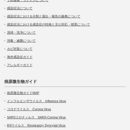
感染症法について
感染症法における分類と届出・報告の義務について
感染症法における感染症の性格と主な対応・措置について
清掃・洗浄について
消毒・滅菌について
カビ対策について
海外感染症ガイド
アレルギーガイド
病原微生物ガイド
病原微生物ガイドMAP
インフルエンザウイルス Influenza Virus
コロナウイルス Corona Virus
SARSコロナィルス SARS-Corona Virus
RSウイルス Respiratory Syncytial Virus