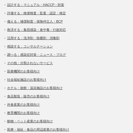
設計する：マニュアル・HACCP・対策
評価する：検便検査・監査・認定・検定
備える：補償制度・保険仲立人・BCP
救済する：集団感染・食中毒・行政対応
活用する：洗浄剤・除菌剤・消毒剤
相談する：コンサルテーション
調べる：感染症対策・ニュース・ブログ
その他：分類されないサービス
医療機関のお客様向け
社会福祉施設のお客様向け
ホテル・旅館・温浴施設のお客様向け
食品製造・販売のお客様向け
外食産業のお客様向け
教育機関のお客様向け
動物・ペット産業のお客様向け
医療・福祉・食品の周辺産業のお客様向け