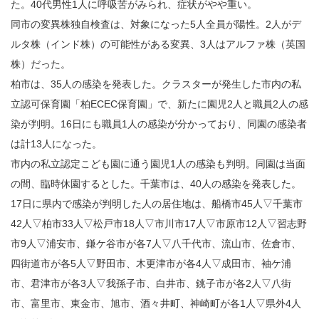
た。40代男性1人に呼吸苦がみられ、症状がやや重い。
同市の変異株独自検査は、対象になった5人全員が陽性。2人がデ
ルタ株（インド株）の可能性がある変異、3人はアルファ株（英国
株）だった。
柏市は、35人の感染を発表した。クラスターが発生した市内の私
立認可保育園「柏ECEC保育園」で、新たに園児2人と職員2人の感
染が判明。16日にも職員1人の感染が分かっており、同園の感染者
は計13人になった。
市内の私立認定こども園に通う園児1人の感染も判明。同園は当面
の間、臨時休園するとした。千葉市は、40人の感染を発表した。
17日に県内で感染が判明した人の居住地は、船橋市45人▽千葉市
42人▽柏市33人▽松戸市18人▽市川市17人▽市原市12人▽習志野
市9人▽浦安市、鎌ケ谷市が各7人▽八千代市、流山市、佐倉市、
四街道市が各5人▽野田市、木更津市が各4人▽成田市、袖ケ浦
市、君津市が各3人▽我孫子市、白井市、銚子市が各2人▽八街
市、富里市、東金市、旭市、酒々井町、神崎町が各1人▽県外4人