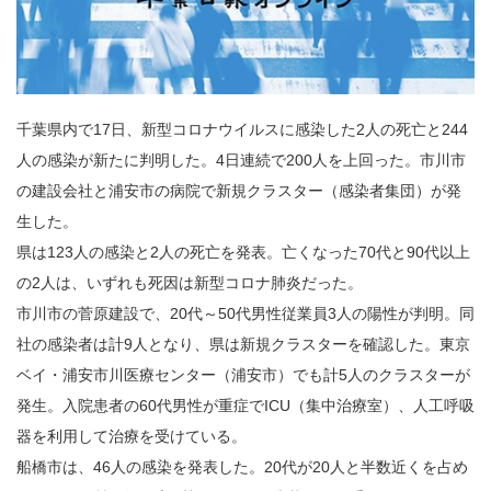
千葉県内で17日、新型コロナウイルスに感染した2人の死亡と244
人の感染が新たに判明した。4日連続で200人を上回った。市川市
の建設会社と浦安市の病院で新規クラスター（感染者集団）が発
生した。
県は123人の感染と2人の死亡を発表。亡くなった70代と90代以上
の2人は、いずれも死因は新型コロナ肺炎だった。
市川市の菅原建設で、20代～50代男性従業員3人の陽性が判明。同
社の感染者は計9人となり、県は新規クラスターを確認した。東京
ベイ・浦安市川医療センター（浦安市）でも計5人のクラスターが
発生。入院患者の60代男性が重症でICU（集中治療室）、人工呼吸
器を利用して治療を受けている。
船橋市は、46人の感染を発表した。20代が20人と半数近くを占め