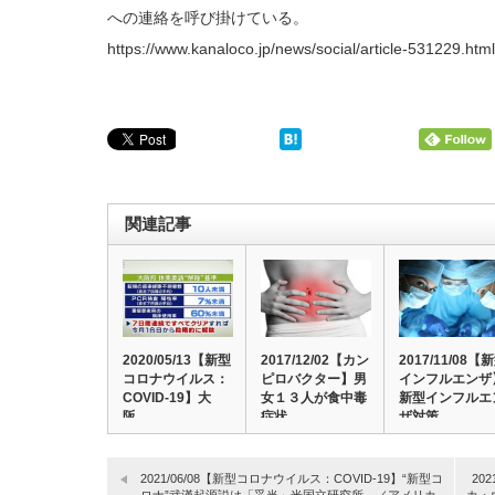
への連絡を呼び掛けている。
https://www.kanaloco.jp/news/social/article-531229.html
関連記事
2020/05/13【新型
2017/12/02【カン
2017/11/08【
コロナウイルス：
ピロバクター】男
インフルエンザ
COVID-19】大
女１３人が食中毒
新型インフルエ
阪…
症状 …
ザ対策…
2021/06/08【新型コロナウイルス：COVID-19】“新型コ
20