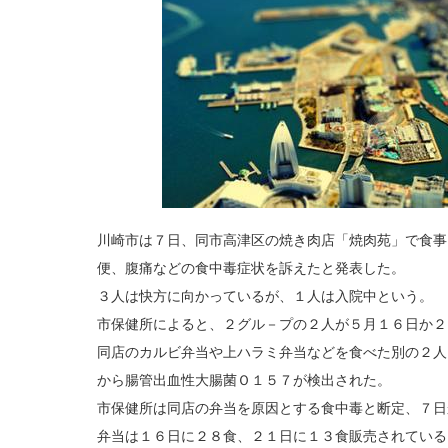
川崎市は７日、同市高津区の焼き肉店「焼肉苑」で食事
便、腹痛などの食中毒症状を訴えたと発表した。
３人は快方に向かっているが、１人は入院中という。
市保健所によると、２グル－プの２人が５月１６日か２
同店のカルビ弁当や上ハラミ弁当などを食べた別の２人
から腸管出血性大腸菌Ｏ１５７が検出された。
市保健所は同店の弁当を原因とする食中毒と断定、７日
弁当は１６日に２８食、２１日に１３食販売されている