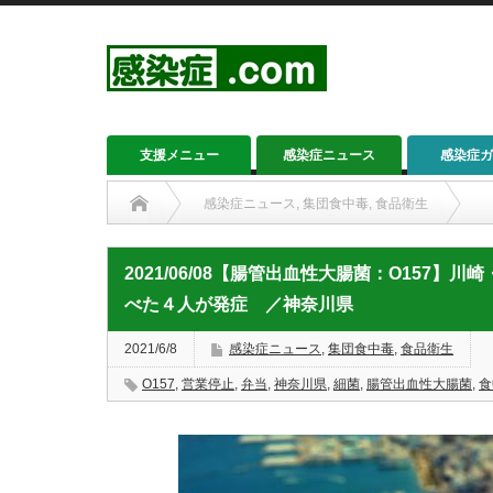
支援メニュー
感染症ニュース
感染症ガ
感染症ニュース
,
集団食中毒
,
食品衛生
2021/06/08【腸管出血性大腸菌：O157】川崎・高津の
2021/06/08【腸管出血性大腸菌：O157
べた４人が発症 ／神奈川県
2021/6/8
感染症ニュース
,
集団食中毒
,
食品衛生
O157
,
営業停止
,
弁当
,
神奈川県
,
細菌
,
腸管出血性大腸菌
,
食