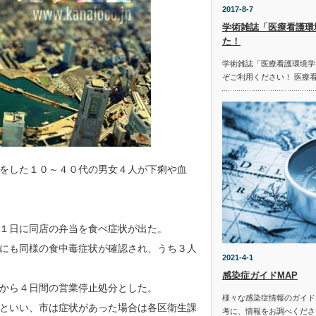
2017-8-7
学術雑誌「医療看護環
た！
学術雑誌「医療看護環境学
ぞご利用ください！ 医療
をした１０～４０代の男女４人が下痢や血
１日に同店の弁当を食べ症状が出た。
にも同様の食中毒症状が確認され、うち３人
2021-4-1
感染症ガイドMAP
から４日間の営業停止処分とした。
様々な感染症情報のガイド
といい、市は症状があった場合は各区衛生課
考に、情報をお調べください