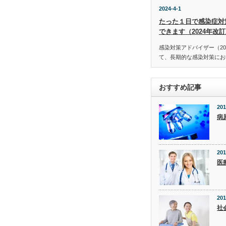
2024-4-1
たった１日で感染症対
できます（2024年改
感染対策アドバイザー（20
て、長期的な感染対策にお役
おすすめ記事
201
病
201
医
201
社