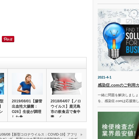
2021-4-1
感染症.comのご利用
一緒に問題を解決しましょ
新型
2019/08/01【腸管
2018/04/07【ノロ
を、感染症.comは応援致
】
出血性大腸菌：
ウイルス】鹿児島
ン
O26】生徒が調理
市の飲食店で食中
した食…
毒 ／…
21/06/08【新型コロナウイルス：COVID-19】アフリ