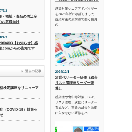
感染対策シニアアドバイザー
7/7/3
を2025年版に改訂しました！
療・福祉・食品の周辺産
感染対策の最前線で働く職員
のお客様向け
の…
0/4/3
20/04/03【お知らせ】感
症.comからの告知です
過去の記事
2024/12/1
次世代リーダー研修（総合
リスク管理兼リーダー研
格検定講座をリニューア
修）
感染症や食中毒対策、BCP、
リスク管理、次世代リーダー
育成など、事業の成長と防衛
（COVID-19）対策セ
に欠かせない研修をパ…
せ