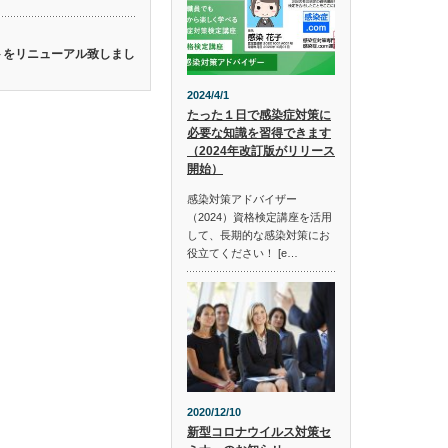
イトをリニューアル致しまし
2024/4/1
たった１日で感染症対策に
必要な知識を習得できます
（2024年改訂版がリリース
開始）
感染対策アドバイザー
（2024）資格検定講座を活用
して、長期的な感染対策にお
役立てください！ [e…
2020/12/10
新型コロナウイルス対策セ