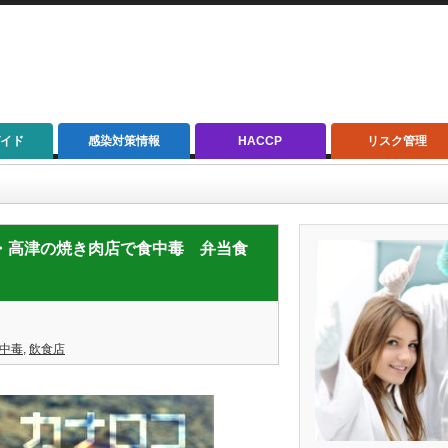
イド
感染対策情報
HACCP
リスク管理
焼き肉店で食中毒 弁当食べた４人が発症 ／神奈川県
】川崎・高津の焼き肉店で食中毒 弁当食
中毒
,
飲食店