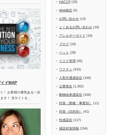
HACCP
(33)
Web検定
(5)
お問い合わせ
(13)
よくあるお問い合わせ
(19)
アレルギーガイド
(16)
ブログ
(19)
ペット
(28)
リスク管理
(65)
ワクチン
(415)
人獣共通感染症
(100)
ガイドMAP
公衆衛生
(1,302)
う！ お客様の勇気ある一歩
動物由来感染症
(100)
します！ 当サイトを…
対策（業種・事業別）
(11)
対策（目的別）
(41)
性感染症
(117)
感染対策情報
(154)