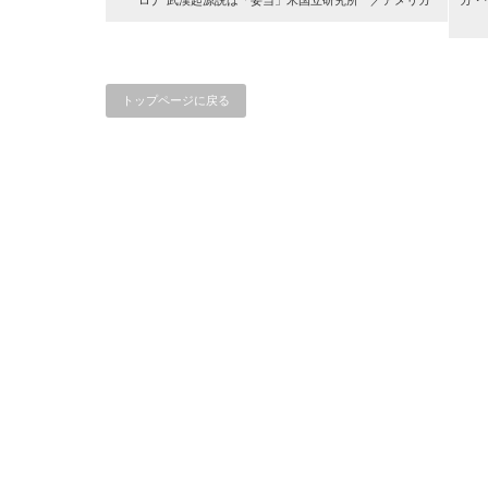
ロナ”武漢起源説は「妥当」米国立研究所 ／アメリカ
カ・
トップページに戻る