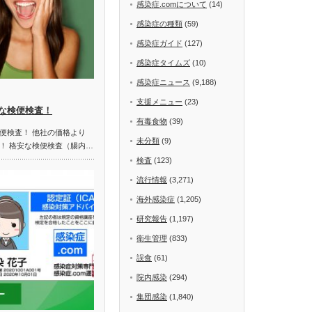
感染症.comについて
(14)
感染症の種類
(59)
感染症ガイド
(127)
感染症タイムズ
(10)
感染症ニュース
(9,188)
支援メニュー
(23)
な検便検査！
有毒食物
(39)
便検査！ 他社の価格より
未分類
(9)
！ 格安な検便検査（腸内…
検査
(123)
流行情報
(3,271)
海外感染症
(1,205)
研究報告
(1,197)
衛生管理
(833)
誤食
(61)
院内感染
(294)
集団感染
(1,840)