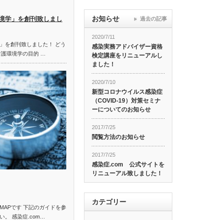
お知らせ
境学」を創刊致しまし
過去の記事
2020/7/11
」を創刊致しました！ どう
感染実務アドバイザー資格
看護環境学の目的 …
検定講座をリニューアルし
ました！
2020/7/10
新型コロナウイルス感染症
（COVID-19）対策セミナ
ーについてのお知らせ
2017/7/25
閲覧方法のお知らせ
2017/7/25
感染症.com 公式サイトを
リニューアル致しました！
カテゴリー
MAPです 下記のガイドを参
。 感染症.com…