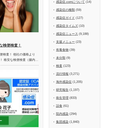
感染症.comについて
(14)
感染症の種類
(59)
感染症ガイド
(127)
感染症タイムズ
(10)
感染症ニュース
(9,188)
支援メニュー
(23)
な検便検査！
有毒食物
(39)
便検査！ 他社の価格より
未分類
(9)
！ 格安な検便検査（腸内…
検査
(123)
流行情報
(3,271)
海外感染症
(1,205)
研究報告
(1,197)
衛生管理
(833)
誤食
(61)
院内感染
(294)
集団感染
(1,840)