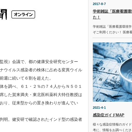
2017-8-7
学術雑誌「医療看護環
た！
学術雑誌「医療看護環境学
ぞご利用ください！ 医療
監視）会議で、都の健康安全研究センター
ナウイルス感染者の検体に占める変異ウイル
前週に続いて６割を超えた。
体を調べ、６１・２％の７４人からＮ５０１
席した賀来満夫・東北医科薬科大特任教授は
おり、従来型からの置き換わりが進んでい
2021-4-1
感染症ガイドMAP
判明。健安研で確認されたインド型の感染者
様々な感染症情報のガイド
考に、情報をお調べください