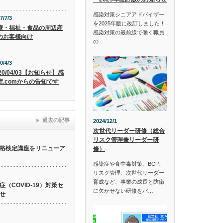
感染対策シニアアドバイザー
7/7/3
を2025年版に改訂しました！
療・福祉・食品の周辺産
感染対策の最前線で働く職員
のお客様向け
の…
0/4/3
20/04/03【お知らせ】感
症.comからの告知です
過去の記事
2024/12/1
次世代リーダー研修（総合
リスク管理兼リーダー研
格検定講座をリニューア
修）
感染症や食中毒対策、BCP、
リスク管理、次世代リーダー
育成など、事業の成長と防衛
（COVID-19）対策セ
に欠かせない研修をパ…
せ