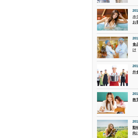
201
ホ
お
201
食
け
201
外
201
教
201
動
向