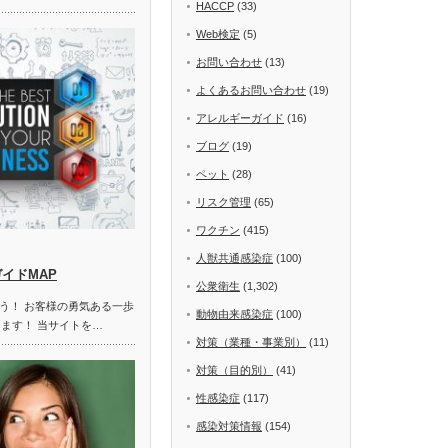
HACCP
(33)
Web検定
(5)
お問い合わせ
(13)
よくあるお問い合わせ
(19)
アレルギーガイド
(16)
ブログ
(19)
ペット
(28)
リスク管理
(65)
ワクチン
(415)
人獣共通感染症
(100)
ガイドMAP
公衆衛生
(1,302)
う！ お客様の勇気ある一歩
動物由来感染症
(100)
します！ 当サイトを…
対策（業種・事業別）
(11)
対策（目的別）
(41)
性感染症
(117)
感染対策情報
(154)