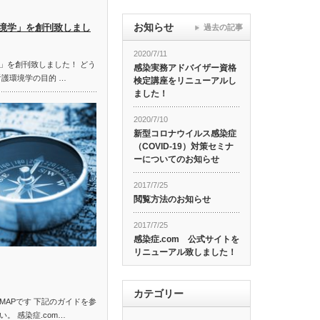
お知らせ
境学」を創刊致しまし
過去の記事
2020/7/11
」を創刊致しました！ どう
感染実務アドバイザー資格
看護環境学の目的 …
検定講座をリニューアルし
ました！
2020/7/10
新型コロナウイルス感染症
（COVID-19）対策セミナ
ーについてのお知らせ
2017/7/25
閲覧方法のお知らせ
2017/7/25
感染症.com 公式サイトを
リニューアル致しました！
カテゴリー
MAPです 下記のガイドを参
。 感染症.com…