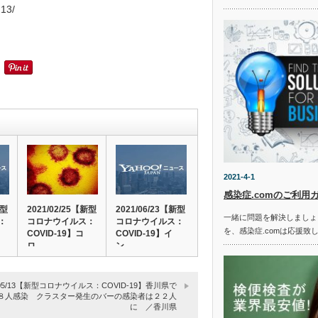
213/
2021-4-1
感染症.comのご利用
新型
2021/02/25【新型
2021/06/23【新型
一緒に問題を解決しましょ
：
コロナウイルス：
コロナウイルス：
を、感染症.comは応援致
COVID-19】コ
COVID-19】イ
ロ…
ン…
1/05/13【新型コロナウイルス：COVID-19】香川県で
８人感染 クラスター発生のバーの感染者は２２人
に ／香川県