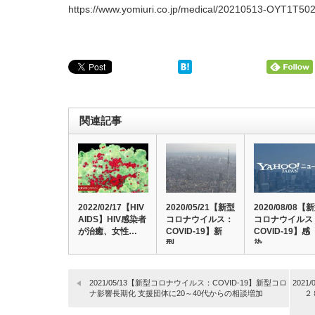
https://www.yomiuri.co.jp/medical/20210513-OYT1T50
関連記事
2022/02/17【HIV：
2020/05/21【新型
2020/08/08【
AIDS】HIV感染者
コロナウイルス：
コロナウイルス
が治癒、女性…
COVID-19】新
COVID-19】感
型…
染…
2021/05/13【新型コロナウイルス：COVID-19】新型コロ
202
ナ影響長期化 支援団体に20～40代からの相談増加
２