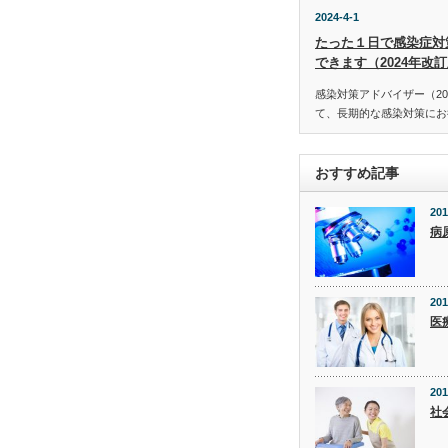
2024-4-1
たった１日で感染症対
できます（2024年改
感染対策アドバイザー（20
て、長期的な感染対策にお役
おすすめ記事
201
病
201
医
201
社