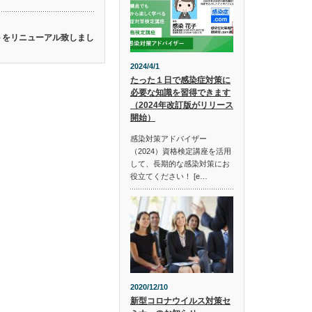
イトをリニューアル致しまし
2024/4/1
たった１日で感染症対策に
必要な知識を習得できます
（2024年改訂版がリリース
開始）
感染対策アドバイザー
（2024）資格検定講座を活用
して、長期的な感染対策にお
役立てください！ [e…
2020/12/10
新型コロナウイルス対策セ