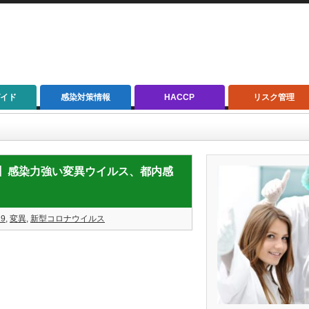
イド
感染対策情報
HACCP
リスク管理
染力強い変異ウイルス、都内感染者の６割超…「置き換わり進んでいる」
D-19】感染力強い変異ウイルス、都内感
19
,
変異
,
新型コロナウイルス