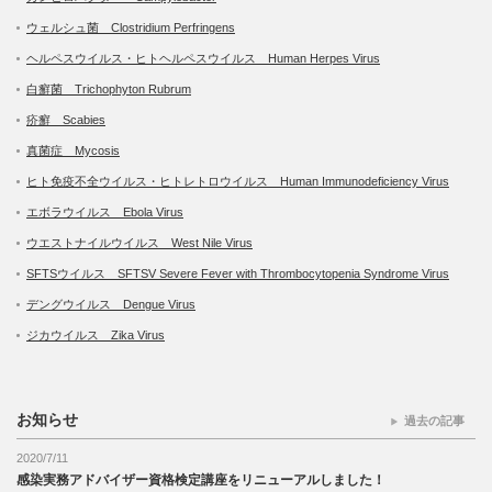
ウェルシュ菌 Clostridium Perfringens
ヘルペスウイルス・ヒトヘルペスウイルス Human Herpes Virus
白癬菌 Trichophyton Rubrum
疥癬 Scabies
真菌症 Mycosis
ヒト免疫不全ウイルス・ヒトレトロウイルス Human Immunodeficiency Virus
エボラウイルス Ebola Virus
ウエストナイルウイルス West Nile Virus
SFTSウイルス SFTSV Severe Fever with Thrombocytopenia Syndrome Virus
デングウイルス Dengue Virus
ジカウイルス Zika Virus
お知らせ
過去の記事
2020/7/11
感染実務アドバイザー資格検定講座をリニューアルしました！