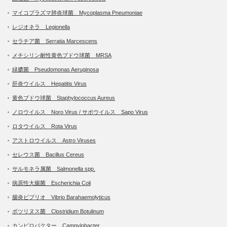
マイコプラズマ肺炎球菌 Mycoplasma Pneumoniae
レジオネラ Legionella
セラチア菌 Serratia Marcescens
メチシリン耐性黄色ブドウ球菌 MRSA
緑膿菌 Pseudomonas Aeruginosa
肝炎ウイルス Hepatitis Virus
黄色ブドウ球菌 Staphylococcus Aureus
ノロウイルス Noro Virus / サポウイルス Sapo Virus
ロタウイルス Rota Virus
アストロウイルス Astro Viruses
セレウス菌 Bacillus Cereus
サルモネラ属菌 Salmonella spp.
病原性大腸菌 Escherichia Coli
腸炎ビブリオ Vibrio Barahaemolyticus
ボツリヌス菌 Clostridium Botulinum
カンピロバクター Campylobacter