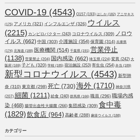
COVID-19
(4543)
O157
(193)
はしか
(182)
アニサキス
ウイルス
アメリカ
(321)
インフルエンザ
(326)
(175)
(2215)
ノロウ
コロナウイルス
(309)
カンピロバクター
(243)
イルス
(662)
介護施設
(354)
中国
(303)
保育園
(314)
兵庫県
営業停止
医療機関
(514)
(174)
北海道
(188)
千葉県
(191)
(1138)
国内感染
(662)
変異
(242)
営業禁止
(204)
埼玉県
(224)
大
子ども
(320)
宿泊施設
(253)
寄生虫
(254)
阪府
(169)
学校
(185)
弁当
(189)
新型コロナウイルス
(4543)
新型肺
海外
(1710)
死亡
(730)
炎
(310)
東京都
(298)
神奈川県
細菌
(1211)
職場内感
職員
(296)
給食
(240)
(207)
群馬県
(166)
食中毒
染
(468)
集団感染
(309)
腸管出血性大腸菌
(266)
(1829)
飲食店
(964)
高齢者
(288)
麻疹ウイルス
(188)
カテゴリー