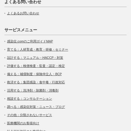
よくある問い合わせ
よくあるお問い合わせ
サービスメニュー
感染症.comのご利用ガイドMAP
育てる：人材育成・教育・研修・セミナー
設計する：マニュアル・HACCP・対策
評価する：検便検査・監査・認定・検定
備える：補償制度・保険仲立人・BCP
救済する：集団感染・食中毒・行政対応
活用する：洗浄剤・除菌剤・消毒剤
相談する：コンサルテーション
調べる：感染症対策・ニュース・ブログ
その他：分類されないサービス
医療機関のお客様向け