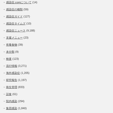
感染症.comについて
(14)
感染症の種類
(59)
感染症ガイド
(127)
感染症タイムズ
(10)
感染症ニュース
(9,188)
支援メニュー
(23)
有毒食物
(39)
未分類
(9)
検査
(123)
流行情報
(3,271)
海外感染症
(1,205)
研究報告
(1,197)
衛生管理
(833)
誤食
(61)
院内感染
(294)
集団感染
(1,840)