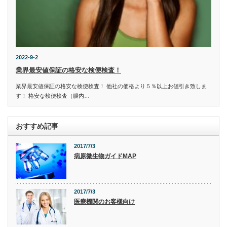
2022-9-2
業界最安値保証の格安な検便検査！
業界最安値保証の格安な検便検査！ 他社の価格より５％以上お値引き致しま
す！ 格安な検便検査（腸内…
おすすめ記事
2017/7/3
病原微生物ガイドMAP
2017/7/3
医療機関のお客様向け