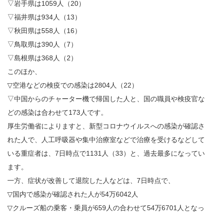
▽岩手県は1059人（20）
▽福井県は934人（13）
▽秋田県は558人（16）
▽鳥取県は390人（7）
▽島根県は368人（2）
このほか、
▽空港などの検疫での感染は2804人（22）
▽中国からのチャーター機で帰国した人と、国の職員や検疫官な
どの感染は合わせて173人です。
厚生労働省によりますと、新型コロナウイルスへの感染が確認さ
れた人で、人工呼吸器や集中治療室などで治療を受けるなどして
いる重症者は、7日時点で1131人（33）と、過去最多になってい
ます。
一方、症状が改善して退院した人などは、7日時点で、
▽国内で感染が確認された人が54万6042人
▽クルーズ船の乗客・乗員が659人の合わせて54万6701人となっ