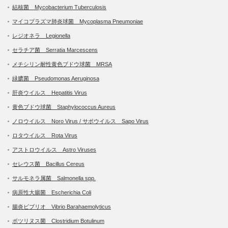
結核菌 Mycobacterium Tuberculosis
マイコプラズマ肺炎球菌 Mycoplasma Pneumoniae
レジオネラ Legionella
セラチア菌 Serratia Marcescens
メチシリン耐性黄色ブドウ球菌 MRSA
緑膿菌 Pseudomonas Aeruginosa
肝炎ウイルス Hepatitis Virus
黄色ブドウ球菌 Staphylococcus Aureus
ノロウイルス Noro Virus / サポウイルス Sapo Virus
ロタウイルス Rota Virus
アストロウイルス Astro Viruses
セレウス菌 Bacillus Cereus
サルモネラ属菌 Salmonella spp.
病原性大腸菌 Escherichia Coli
腸炎ビブリオ Vibrio Barahaemolyticus
ボツリヌス菌 Clostridium Botulinum