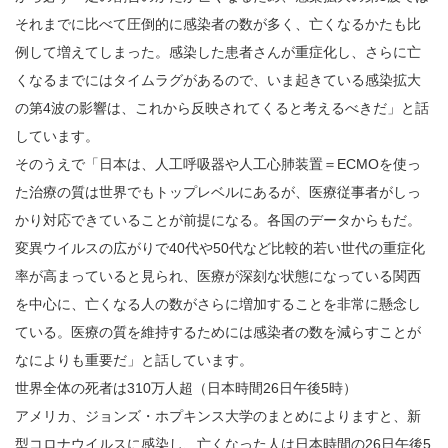
それまでに比べて圧倒的に感染者の数が多く、亡くなるかたも比
例して増えてしまった。感染した患者さんが重症化し、さらに亡
くなるまでにはタイムラグがあるので、いま起きている感染拡大
の第4波の影響は、これから反映されてくると考えるべきだ」と話
しています。
そのうえで「日本は、人工呼吸器や人工心肺装置＝ECMOを使っ
た治療の質は世界でもトップレベルにあるが、医療従事者がしっ
かり対応できていることが前提になる。各国のデータからもだ。
変異ウイルスの広がりで40代や50代など比較的若い世代の重症化
率が高まっていると見られ、医療が深刻な状態になっている関西
を中心に、亡くなる人の数がさらに増加することを非常に懸念し
ている。医療の質を維持するためには感染者の数を減らすことが
なによりも重要だ」と話しています。
世界全体の死者は310万人超（日本時間26日午後5時）
アメリカ、ジョンズ・ホプキンス大学のまとめによりますと、新
型コロナウイルスに感染し、亡くなった人は日本時間の26日午後5