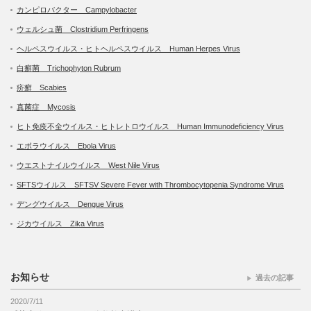
カンピロバクター Campylobacter
ウェルシュ菌 Clostridium Perfringens
ヘルペスウイルス・ヒトヘルペスウイルス Human Herpes Virus
白癬菌 Trichophyton Rubrum
疥癬 Scabies
真菌症 Mycosis
ヒト免疫不全ウイルス・ヒトレトロウイルス Human Immunodeficiency Virus
エボラウイルス Ebola Virus
ウエストナイルウイルス West Nile Virus
SFTSウイルス SFTSV Severe Fever with Thrombocytopenia Syndrome Virus
デングウイルス Dengue Virus
ジカウイルス Zika Virus
お知らせ
過去の記事
2020/7/11