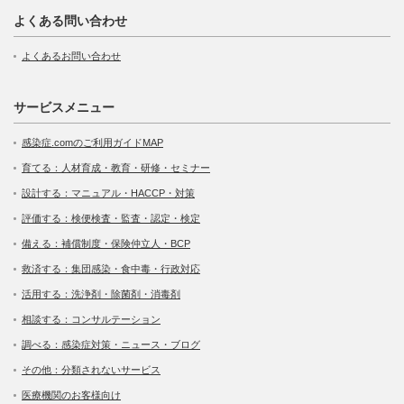
よくある問い合わせ
よくあるお問い合わせ
サービスメニュー
感染症.comのご利用ガイドMAP
育てる：人材育成・教育・研修・セミナー
設計する：マニュアル・HACCP・対策
評価する：検便検査・監査・認定・検定
備える：補償制度・保険仲立人・BCP
救済する：集団感染・食中毒・行政対応
活用する：洗浄剤・除菌剤・消毒剤
相談する：コンサルテーション
調べる：感染症対策・ニュース・ブログ
その他：分類されないサービス
医療機関のお客様向け