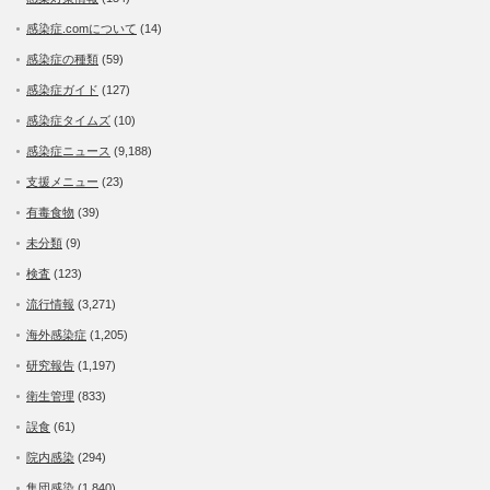
感染症.comについて
(14)
感染症の種類
(59)
感染症ガイド
(127)
感染症タイムズ
(10)
感染症ニュース
(9,188)
支援メニュー
(23)
有毒食物
(39)
未分類
(9)
検査
(123)
流行情報
(3,271)
海外感染症
(1,205)
研究報告
(1,197)
衛生管理
(833)
誤食
(61)
院内感染
(294)
集団感染
(1,840)