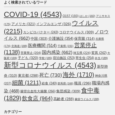
よく検索されているワード
COVID-19
(4543)
O157
(193)
はしか
(182)
アニサキス
ウイルス
アメリカ
(321)
インフルエンザ
(326)
(175)
(2215)
ノロウ
コロナウイルス
(309)
カンピロバクター
(243)
イルス
(662)
介護施設
(354)
中国
(303)
保育園
(314)
兵庫県
営業停止
医療機関
(514)
(174)
北海道
(188)
千葉県
(191)
(1138)
国内感染
(662)
変異
(242)
営業禁止
(204)
埼玉県
(224)
大
子ども
(320)
宿泊施設
(253)
寄生虫
(254)
阪府
(169)
学校
(185)
弁当
(189)
新型コロナウイルス
(4543)
新型肺
海外
(1710)
死亡
(730)
炎
(310)
東京都
(298)
神奈川県
細菌
(1211)
職場内感
職員
(296)
給食
(240)
(207)
群馬県
(166)
食中毒
染
(468)
集団感染
(309)
腸管出血性大腸菌
(266)
(1829)
飲食店
(964)
高齢者
(288)
麻疹ウイルス
(188)
カテゴリー