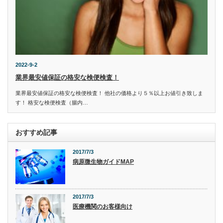
2022-9-2
業界最安値保証の格安な検便検査！
業界最安値保証の格安な検便検査！ 他社の価格より５％以上お値引き致しま
す！ 格安な検便検査（腸内…
おすすめ記事
2017/7/3
病原微生物ガイドMAP
2017/7/3
医療機関のお客様向け