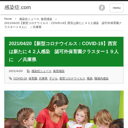
menu
Home
感染症ニュース
,
集団感染
2021/04/20【新型コロナウイルス：COVID-19】西宮は新たに４２人感染 認可外保育園ク
ラスター１９人に ／兵庫県
2021/04/20【新型コロナウイルス：COVID-19】西宮
は新たに４２人感染 認可外保育園クラスター１９人
に ／兵庫県
2021/4/20
感染症ニュース
,
集団感染
COVID-19
,
保育園
,
兵庫県
,
子ども
,
新型コロナウイルス
,
職員
,
職場内感染