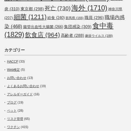
海外
(1710)
死亡
(730)
炎
(310)
東京都
(298)
神奈川県
細菌
(1211)
職場内感
職員
(296)
給食
(240)
(207)
群馬県
(166)
食中毒
染
(468)
集団感染
(309)
腸管出血性大腸菌
(266)
(1829)
飲食店
(964)
高齢者
(288)
麻疹ウイルス
(188)
カテゴリー
HACCP
(33)
Web検定
(5)
お問い合わせ
(13)
よくあるお問い合わせ
(19)
アレルギーガイド
(16)
ブログ
(19)
ペット
(28)
リスク管理
(65)
ワクチン
(415)