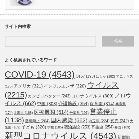
サイト内検索
よく検索されているワード
COVID-19
(4543)
O157
(193)
はしか
(182)
アニサキス
ウイルス
アメリカ
(321)
インフルエンザ
(326)
(175)
(2215)
ノロウ
コロナウイルス
(309)
カンピロバクター
(243)
イルス
(662)
介護施設
(354)
中国
(303)
保育園
(314)
兵庫県
営業停止
医療機関
(514)
(174)
北海道
(188)
千葉県
(191)
(1138)
国内感染
(662)
変異
(242)
営業禁止
(204)
埼玉県
(224)
大
子ども
(320)
宿泊施設
(253)
寄生虫
(254)
阪府
(169)
学校
(185)
弁当
(189)
新型コロナウイルス
(4543)
新型肺