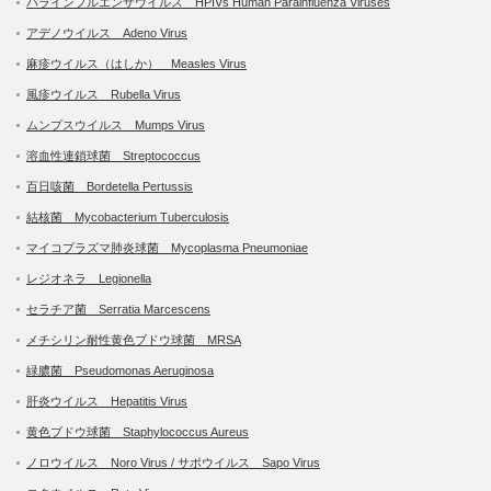
パラインフルエンザウイルス HPIVs Human Parainfluenza Viruses
アデノウイルス Adeno Virus
麻疹ウイルス（はしか） Measles Virus
風疹ウイルス Rubella Virus
ムンプスウイルス Mumps Virus
溶血性連鎖球菌 Streptococcus
百日咳菌 Bordetella Pertussis
結核菌 Mycobacterium Tuberculosis
マイコプラズマ肺炎球菌 Mycoplasma Pneumoniae
レジオネラ Legionella
セラチア菌 Serratia Marcescens
メチシリン耐性黄色ブドウ球菌 MRSA
緑膿菌 Pseudomonas Aeruginosa
肝炎ウイルス Hepatitis Virus
黄色ブドウ球菌 Staphylococcus Aureus
ノロウイルス Noro Virus / サポウイルス Sapo Virus