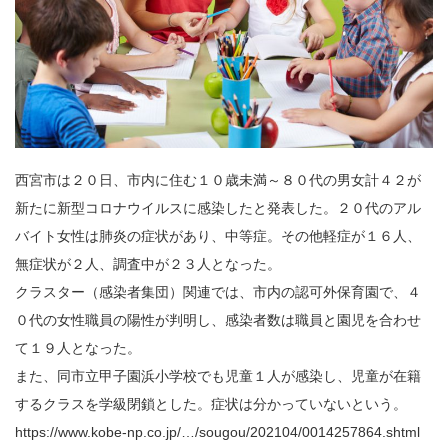
西宮市は２０日、市内に住む１０歳未満～８０代の男女計４２が
新たに新型コロナウイルスに感染したと発表した。２０代のアル
バイト女性は肺炎の症状があり、中等症。その他軽症が１６人、
無症状が２人、調査中が２３人となった。
クラスター（感染者集団）関連では、市内の認可外保育園で、４
０代の女性職員の陽性が判明し、感染者数は職員と園児を合わせ
て１９人となった。
また、同市立甲子園浜小学校でも児童１人が感染し、児童が在籍
するクラスを学級閉鎖とした。症状は分かっていないという。
https://www.kobe-np.co.jp/…/sougou/202104/0014257864.shtml