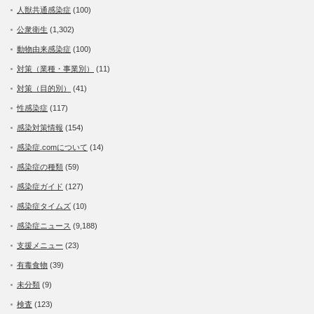
人獣共通感染症
(100)
公衆衛生
(1,302)
動物由来感染症
(100)
対策（業種・事業別）
(11)
対策（目的別）
(41)
性感染症
(117)
感染対策情報
(154)
感染症.comについて
(14)
感染症の種類
(59)
感染症ガイド
(127)
感染症タイムズ
(10)
感染症ニュース
(9,188)
支援メニュー
(23)
有毒食物
(39)
未分類
(9)
検査
(123)