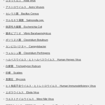
ロタウイルス Rota Virus
アストロウイルス Astro Viruses
セレウス菌 Bacillus Cereus
サルモネラ属菌 Salmonella spp.
病原性大腸菌 Escherichia Coli
腸炎ビブリオ Vibrio Barahaemolyticus
ボツリヌス菌 Clostridium Botulinum
カンピロバクター Campylobacter
ウェルシュ菌 Clostridium Perfringens
ヘルペスウイルス・ヒトヘルペスウイルス Human Herpes Virus
白癬菌 Trichophyton Rubrum
疥癬 Scabies
真菌症 Mycosis
ヒト免疫不全ウイルス・ヒトレトロウイルス Human Immunodeficiency Virus
エボラウイルス Ebola Virus
ウエストナイルウイルス West Nile Virus