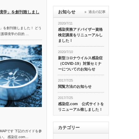
お知らせ
境学」を創刊致しまし
過去の記事
2020/7/11
」を創刊致しました！ どう
感染実務アドバイザー資格
看護環境学の目的 …
検定講座をリニューアルし
ました！
2020/7/10
新型コロナウイルス感染症
（COVID-19）対策セミナ
ーについてのお知らせ
2017/7/25
閲覧方法のお知らせ
2017/7/25
感染症.com 公式サイトを
リニューアル致しました！
カテゴリー
MAPです 下記のガイドを参
。 感染症.com…