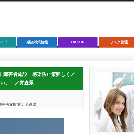
イド
感染対策情報
HACCP
リスク管理
障害者施設 感染防止策難しく／青森・大規模クラスター 関係者「人ごとでない」 ／青森県
D-19】障害者施設 感染防止策難しく／
ない」 ／青森県
障害者支援施設
,
青森県