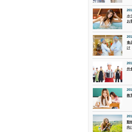
201
ホ
お
201
食
け
201
外
201
教
201
動
向