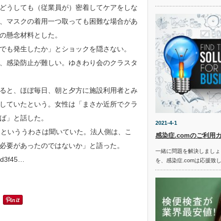
どうしても（従業員が）密着してケアをしな
、マスクの着用一つ取っても困難な場合があ
の懸念材料とした。
でも発生したか」とショックを隠さない。
、感染防止が難しい。ゆきわり会のクラスタ
ると、ほぼ毎日、朝と夕方に施設利用者とみ
していたという。女性は「まさか近所でクラ
ば」と話した。
2021-4-1
たといううわさは聞いていた。法人側は、こ
感染症.comのご利用
必要があったのではないか」と語った。
一緒に問題を解決しましょ
6d3f45…
を、感染症.comは応援致