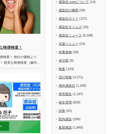
感染症.comについて
(14)
感染症の種類
(59)
感染症ガイド
(127)
感染症タイムズ
(10)
感染症ニュース
(9,188)
支援メニュー
(23)
な検便検査！
有毒食物
(39)
便検査！ 他社の価格より
未分類
(9)
！ 格安な検便検査（腸内…
検査
(123)
流行情報
(3,271)
海外感染症
(1,205)
研究報告
(1,197)
衛生管理
(833)
誤食
(61)
院内感染
(294)
集団感染
(1,840)