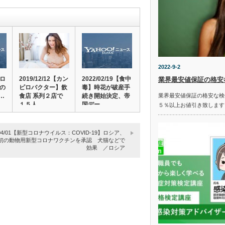
2022-9-2
ノロ
2019/12/12【カン
2022/02/19【食中
業界最安値保証の格安
歳の
ピロバクター】飲
毒】時花が破産手
…
食店 系列２店で
続き開始決定、帝
業界最安値保証の格安な検
１５人…
国デー…
５％以上お値引き致します
1/04/01【新型コロナウイルス：COVID-19】ロシア、
初の動物用新型コロナワクチンを承認 犬猫などで
効果 ／ロシア