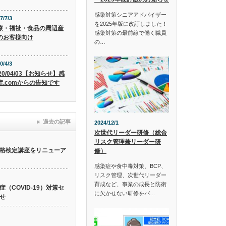
感染対策シニアアドバイザー
7/7/3
を2025年版に改訂しました！
療・福祉・食品の周辺産
感染対策の最前線で働く職員
のお客様向け
の…
0/4/3
20/04/03【お知らせ】感
症.comからの告知です
過去の記事
2024/12/1
次世代リーダー研修（総合
リスク管理兼リーダー研
格検定講座をリニューア
修）
感染症や食中毒対策、BCP、
リスク管理、次世代リーダー
育成など、事業の成長と防衛
（COVID-19）対策セ
に欠かせない研修をパ…
せ