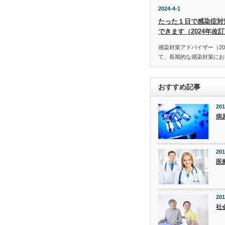
2024-4-1
たった１日で感染症対
できます（2024年改
感染対策アドバイザー（20
て、長期的な感染対策にお役
おすすめ記事
201
病
201
医
201
社