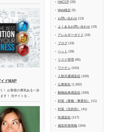
HACCP
(33)
Web検定
(5)
お問い合わせ
(13)
よくあるお問い合わせ
(19)
アレルギーガイド
(16)
ブログ
(19)
ペット
(28)
リスク管理
(65)
ワクチン
(415)
人獣共通感染症
(100)
ガイドMAP
公衆衛生
(1,302)
う！ お客様の勇気ある一歩
動物由来感染症
(100)
します！ 当サイトを…
対策（業種・事業別）
(11)
対策（目的別）
(41)
性感染症
(117)
感染対策情報
(154)