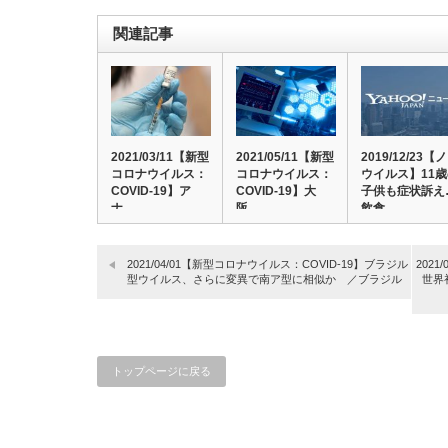
関連記事
2021/03/11【新型
2021/05/11【新型
2019/12/23【
コロナウイルス：
コロナウイルス：
ウイルス】11
COVID-19】ア
COVID-19】大
子供も症状訴え
ナ…
阪…
飲食…
2021/04/01【新型コロナウイルス：COVID-19】ブラジル
202
型ウイルス、さらに変異で南ア型に相似か ／ブラジル
世界
トップページに戻る