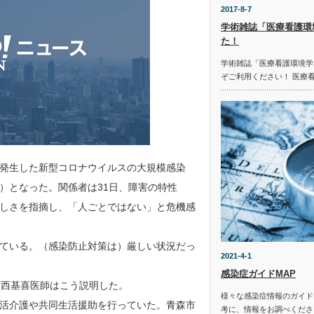
2017-8-7
学術雑誌「医療看護環
た！
学術雑誌「医療看護環境学
ぞご利用ください！ 医療
発生した新型コロナウイルスの大規模感染
）となった。関係者は31日、障害の特性
しさを指摘し、「人ごとではない」と危機感
ている。（感染防止対策は）厳しい状況だっ
2021-4-1
感染症ガイドMAP
大西基喜医師はこう説明した。
様々な感染症情報のガイド
活介護や共同生活援助を行っていた。青森市
考に、情報をお調べください