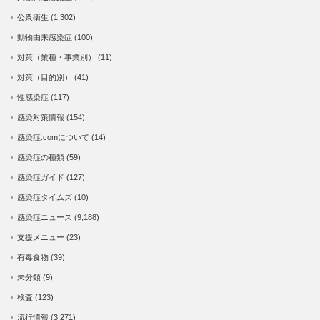
公衆衛生
(1,302)
動物由来感染症
(100)
対策（業種・事業別）
(11)
対策（目的別）
(41)
性感染症
(117)
感染対策情報
(154)
感染症.comについて
(14)
感染症の種類
(59)
感染症ガイド
(127)
感染症タイムズ
(10)
感染症ニュース
(9,188)
支援メニュー
(23)
有毒食物
(39)
未分類
(9)
検査
(123)
流行情報
(3,271)