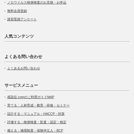
ノロウイルス検便検査のお見積・お申込
無料会員登録
講習受講アンケート
人気コンテンツ
よくある問い合わせ
よくあるお問い合わせ
サービスメニュー
感染症.comのご利用ガイドMAP
育てる：人材育成・教育・研修・セミナー
設計する：マニュアル・HACCP・対策
評価する：検便検査・監査・認定・検定
備える：補償制度・保険仲立人・BCP