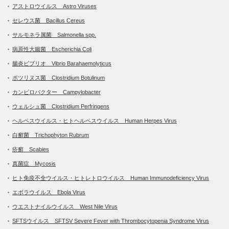
アストロウイルス Astro Viruses
セレウス菌 Bacillus Cereus
サルモネラ属菌 Salmonella spp.
病原性大腸菌 Escherichia Coli
腸炎ビブリオ Vibrio Barahaemolyticus
ボツリヌス菌 Clostridium Botulinum
カンピロバクター Campylobacter
ウェルシュ菌 Clostridium Perfringens
ヘルペスウイルス・ヒトヘルペスウイルス Human Herpes Virus
白癬菌 Trichophyton Rubrum
疥癬 Scabies
真菌症 Mycosis
ヒト免疫不全ウイルス・ヒトレトロウイルス Human Immunodeficiency Virus
エボラウイルス Ebola Virus
ウエストナイルウイルス West Nile Virus
SFTSウイルス SFTSV Severe Fever with Thrombocytopenia Syndrome Virus