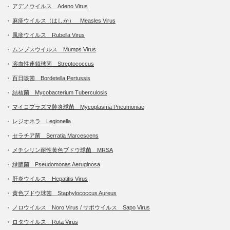
アデノウイルス Adeno Virus
麻疹ウイルス（はしか） Measles Virus
風疹ウイルス Rubella Virus
ムンプスウイルス Mumps Virus
溶血性連鎖球菌 Streptococcus
百日咳菌 Bordetella Pertussis
結核菌 Mycobacterium Tuberculosis
マイコプラズマ肺炎球菌 Mycoplasma Pneumoniae
レジオネラ Legionella
セラチア菌 Serratia Marcescens
メチシリン耐性黄色ブドウ球菌 MRSA
緑膿菌 Pseudomonas Aeruginosa
肝炎ウイルス Hepatitis Virus
黄色ブドウ球菌 Staphylococcus Aureus
ノロウイルス Noro Virus / サポウイルス Sapo Virus
ロタウイルス Rota Virus