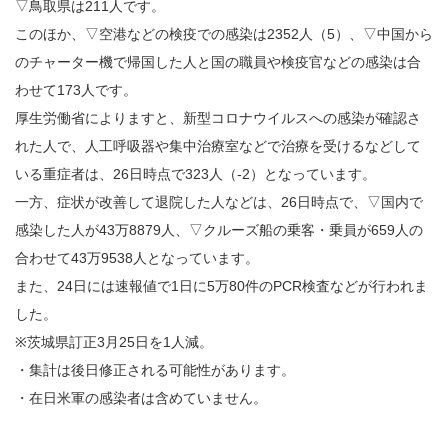
▽鳥取県は211人です。
このほか、▽空港などの検疫での感染は2352人（5）、▽中国から
のチャーター機で帰国した人と国の職員や検疫官などの感染は合
わせて173人です。
厚生労働省によりますと、新型コロナウイルスへの感染が確認さ
れた人で、人工呼吸器や集中治療室などで治療を受けるなどして
いる重症者は、26日時点で323人（-2）となっています。
一方、症状が改善して退院した人などは、26日時点で、▽国内で
感染した人が43万8879人、▽クルーズ船の乗客・乗員が659人の
合わせて43万9538人となっています。
また、24日には速報値で1日に5万80件のPCR検査などが行われま
した。
※茨城県訂正3月25日を1人減。
・集計は後日修正される可能性があります。
・在日米軍の感染者は含めていません。