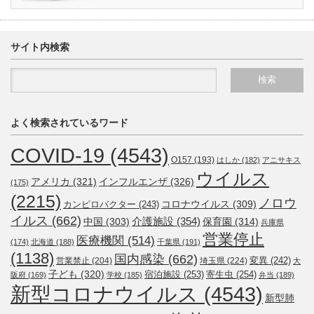
サイト内検索
よく検索されているワード
COVID-19
(4543)
O157
(193)
はしか
(182)
アニサキス
ウイルス
アメリカ
(321)
インフルエンザ
(326)
(175)
(2215)
ノロウ
コロナウイルス
(309)
カンピロバクター
(243)
イルス
(662)
介護施設
(354)
中国
(303)
保育園
(314)
兵庫県
営業停止
医療機関
(514)
(174)
北海道
(188)
千葉県
(191)
(1138)
国内感染
(662)
変異
(242)
営業禁止
(204)
埼玉県
(224)
大
子ども
(320)
宿泊施設
(253)
寄生虫
(254)
阪府
(169)
学校
(185)
弁当
(189)
新型コロナウイルス
(4543)
新型肺