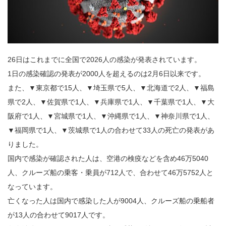
26日はこれまでに全国で2026人の感染が発表されています。
1日の感染確認の発表が2000人を超えるのは2月6日以来です。
また、▼東京都で15人、▼埼玉県で5人、▼北海道で2人、▼福島
県で2人、▼佐賀県で1人、▼兵庫県で1人、▼千葉県で1人、▼大
阪府で1人、▼宮城県で1人、▼沖縄県で1人、▼神奈川県で1人、
▼福岡県で1人、▼茨城県で1人の合わせて33人の死亡の発表があ
りました。
国内で感染が確認された人は、空港の検疫などを含め46万5040
人、クルーズ船の乗客・乗員が712人で、合わせて46万5752人と
なっています。
亡くなった人は国内で感染した人が9004人、クルーズ船の乗船者
が13人の合わせて9017人です。