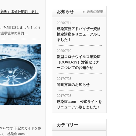
お知らせ
境学」を創刊致しまし
過去の記事
2020/7/11
」を創刊致しました！ どう
感染実務アドバイザー資格
看護環境学の目的 …
検定講座をリニューアルし
ました！
2020/7/10
新型コロナウイルス感染症
（COVID-19）対策セミナ
ーについてのお知らせ
2017/7/25
閲覧方法のお知らせ
2017/7/25
感染症.com 公式サイトを
リニューアル致しました！
カテゴリー
MAPです 下記のガイドを参
。 感染症.com…