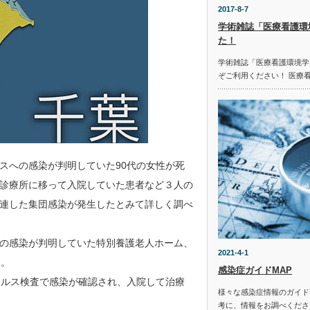
2017-8-7
学術雑誌「医療看護環
た！
学術雑誌「医療看護環境学
ぞご利用ください！ 医療
スへの感染が判明していた90代の女性が死
診療所に移って入院していた患者など３人の
連した集団感染が発生したとみて詳しく調べ
の感染が判明していた特別養護老人ホーム、
2021-4-1
す。
感染症ガイドMAP
イルス検査で感染が確認され、入院して治療
様々な感染症情報のガイド
。
考に、情報をお調べください