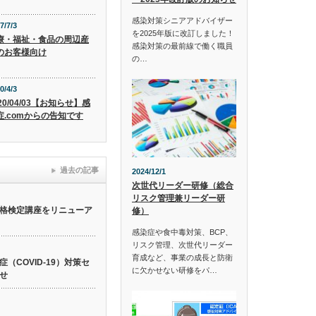
感染対策シニアアドバイザー
7/7/3
を2025年版に改訂しました！
療・福祉・食品の周辺産
感染対策の最前線で働く職員
のお客様向け
の…
0/4/3
20/04/03【お知らせ】感
症.comからの告知です
過去の記事
2024/12/1
次世代リーダー研修（総合
リスク管理兼リーダー研
格検定講座をリニューア
修）
感染症や食中毒対策、BCP、
リスク管理、次世代リーダー
育成など、事業の成長と防衛
（COVID-19）対策セ
に欠かせない研修をパ…
せ