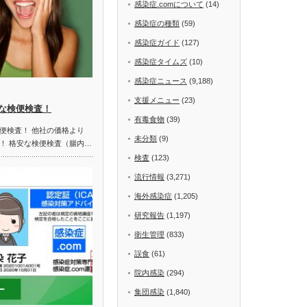
感染症.comについて
(14)
感染症の種類
(59)
感染症ガイド
(127)
感染症タイムズ
(10)
感染症ニュース
(9,188)
支援メニュー
(23)
な検便検査！
有毒食物
(39)
便検査！ 他社の価格より
未分類
(9)
！ 格安な検便検査（腸内…
検査
(123)
流行情報
(3,271)
海外感染症
(1,205)
研究報告
(1,197)
衛生管理
(833)
誤食
(61)
院内感染
(294)
集団感染
(1,840)