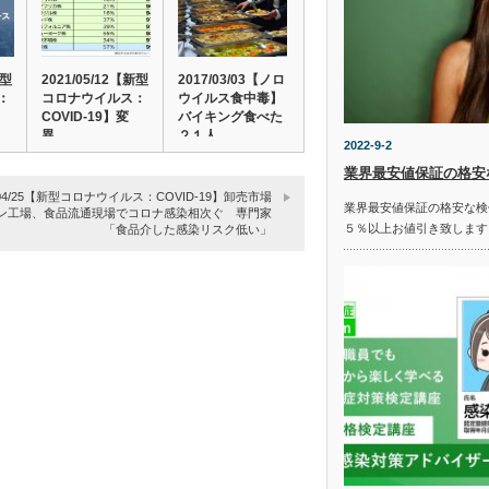
新型
2021/05/12【新型
2017/03/03【ノロ
：
コロナウイルス：
ウイルス食中毒】
COVID-19】変
バイキング食べた
異…
２１人…
2022-9-2
業界最安値保証の格安
0/04/25【新型コロナウイルス：COVID-19】卸売市場
業界最安値保証の格安な検
ン工場、食品流通現場でコロナ感染相次ぐ 専門家
５％以上お値引き致します
「食品介した感染リスク低い」