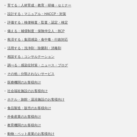
育てる：人材育成・教育・研修・セミナー
設計する：マニュアル・HACCP・対策
評価する：検便検査・監査・認定・検定
備える：補償制度・保険仲立人・BCP
救済する：集団感染・食中毒・行政対応
活用する：洗浄剤・除菌剤・消毒剤
相談する：コンサルテーション
調べる：感染症対策・ニュース・ブログ
その他：分類されないサービス
医療機関のお客様向け
社会福祉施設のお客様向け
ホテル・旅館・温浴施設のお客様向け
食品製造・販売のお客様向け
外食産業のお客様向け
教育機関のお客様向け
動物・ペット産業のお客様向け