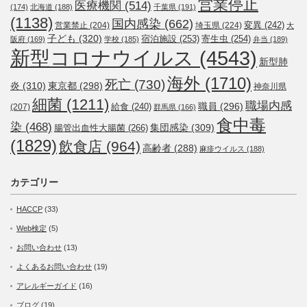
営業停止
医療機関
(514)
(174)
北海道
(188)
千葉県
(191)
(1138)
国内感染
(662)
変異
(242)
営業禁止
(204)
埼玉県
(224)
大
子ども
(320)
宿泊施設
(253)
寄生虫
(254)
阪府
(169)
学校
(185)
弁当
(189)
新型コロナウイルス
(4543)
新型肺
海外
(1710)
死亡
(730)
炎
(310)
東京都
(298)
神奈川県
細菌
(1211)
職場内感
職員
(296)
給食
(240)
(207)
群馬県
(166)
食中毒
染
(468)
集団感染
(309)
腸管出血性大腸菌
(266)
(1829)
飲食店
(964)
高齢者
(288)
麻疹ウイルス
(188)
カテゴリー
HACCP
(33)
Web検定
(5)
お問い合わせ
(13)
よくあるお問い合わせ
(19)
アレルギーガイド
(16)
ブログ
(19)