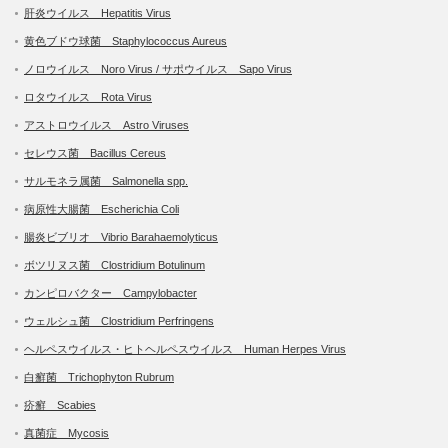
肝炎ウイルス Hepatitis Virus
黄色ブドウ球菌 Staphylococcus Aureus
ノロウイルス Noro Virus / サポウイルス Sapo Virus
ロタウイルス Rota Virus
アストロウイルス Astro Viruses
セレウス菌 Bacillus Cereus
サルモネラ属菌 Salmonella spp.
病原性大腸菌 Escherichia Coli
腸炎ビブリオ Vibrio Barahaemolyticus
ボツリヌス菌 Clostridium Botulinum
カンピロバクター Campylobacter
ウェルシュ菌 Clostridium Perfringens
ヘルペスウイルス・ヒトヘルペスウイルス Human Herpes Virus
白癬菌 Trichophyton Rubrum
疥癬 Scabies
真菌症 Mycosis