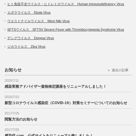
ヒト免疫不全ウイルス・ヒトレトロウイルス Human Immunodeficiency Virus
エボラウイルス Ebola Virus
ウエストナイルウイルス West Nile Virus
SFTSウイルス SFTSV Severe Fever with Thrombocytopenia Syndrome Virus
デングウイルス Dengue Virus
ジカウイルス Zika Virus
お知らせ
過去の記事
2020/7/11
感染実務アドバイザー資格検定講座をリニューアルしました！
2020/7/10
新型コロナウイルス感染症（COVID-19）対策セミナーについてのお知らせ
2017/7/25
閲覧方法のお知らせ
2017/7/25
感染症.com 公式サイトをリニューアル致しました！