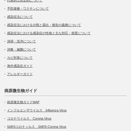
代表的な抗生剤について
予防接種・ワクチンについて
感染症法について
感染症法における分類と届出・報告の義務について
感染症法における感染症の性格と主な対応・措置について
清掃・洗浄について
消毒・滅菌について
カビ対策について
海外感染症ガイド
アレルギーガイド
病原微生物ガイド
病原微生物ガイドMAP
インフルエンザウイルス Influenza Virus
コロナウイルス Corona Virus
SARSコロナィルス SARS-Corona Virus