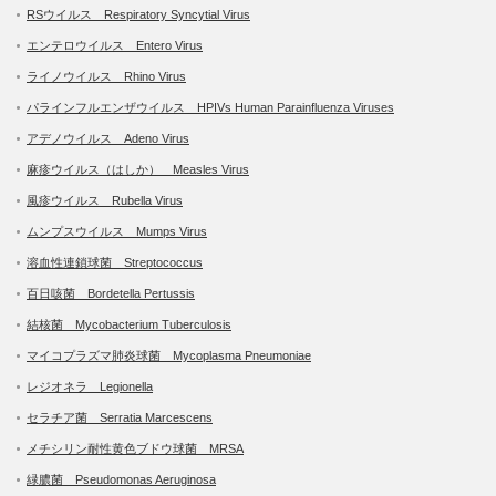
RSウイルス Respiratory Syncytial Virus
エンテロウイルス Entero Virus
ライノウイルス Rhino Virus
パラインフルエンザウイルス HPIVs Human Parainfluenza Viruses
アデノウイルス Adeno Virus
麻疹ウイルス（はしか） Measles Virus
風疹ウイルス Rubella Virus
ムンプスウイルス Mumps Virus
溶血性連鎖球菌 Streptococcus
百日咳菌 Bordetella Pertussis
結核菌 Mycobacterium Tuberculosis
マイコプラズマ肺炎球菌 Mycoplasma Pneumoniae
レジオネラ Legionella
セラチア菌 Serratia Marcescens
メチシリン耐性黄色ブドウ球菌 MRSA
緑膿菌 Pseudomonas Aeruginosa