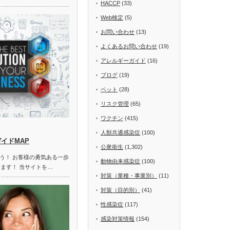
HACCP
(33)
Web検定
(5)
お問い合わせ
(13)
よくあるお問い合わせ
(19)
アレルギーガイド
(16)
ブログ
(19)
ペット
(28)
リスク管理
(65)
ワクチン
(415)
人獣共通感染症
(100)
ガイドMAP
公衆衛生
(1,302)
う！ お客様の勇気ある一歩
動物由来感染症
(100)
します！ 当サイトを…
対策（業種・事業別）
(11)
対策（目的別）
(41)
性感染症
(117)
感染対策情報
(154)