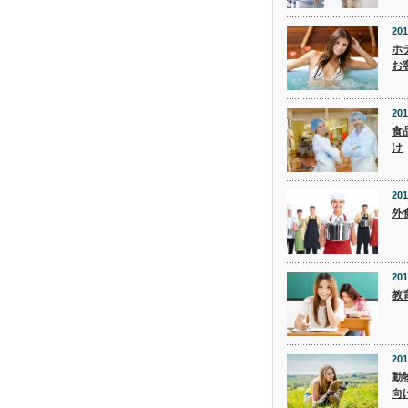
201
ホ
お
201
食
け
201
外
201
教
201
動
向