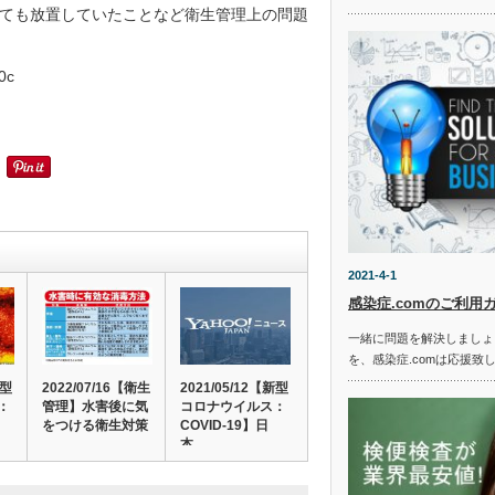
ても放置していたことなど衛生管理上の問題
00c
2021-4-1
感染症.comのご利用
一緒に問題を解決しましょ
を、感染症.comは応援致
新型
2022/07/16【衛生
2021/05/12【新型
：
管理】水害後に気
コロナウイルス：
をつける衛生対策
COVID-19】日
本…