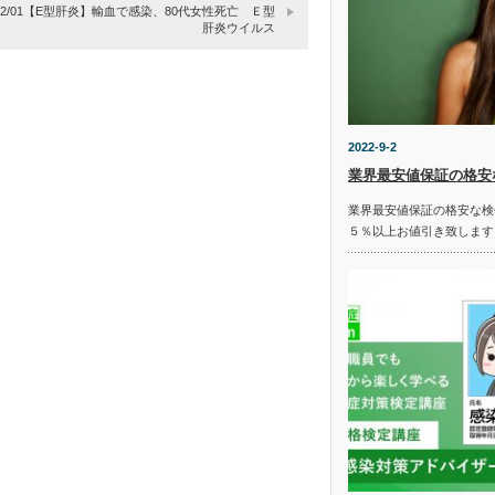
8/02/01【E型肝炎】輸血で感染、80代女性死亡 Ｅ型
肝炎ウイルス
2022-9-2
業界最安値保証の格安
業界最安値保証の格安な検
５％以上お値引き致します