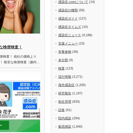
感染症.comについて
(14)
感染症の種類
(59)
感染症ガイド
(127)
感染症タイムズ
(10)
感染症ニュース
(9,188)
支援メニュー
(23)
な検便検査！
有毒食物
(39)
便検査！ 他社の価格より
未分類
(9)
！ 格安な検便検査（腸内…
検査
(123)
流行情報
(3,271)
海外感染症
(1,205)
研究報告
(1,197)
衛生管理
(833)
誤食
(61)
院内感染
(294)
集団感染
(1,840)