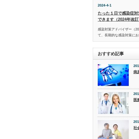
2024-4-1
たった１日で感染症対
できます（2024年改
感染対策アドバイザー（20
て、長期的な感染対策にお役
おすすめ記事
201
病
201
医
201
社