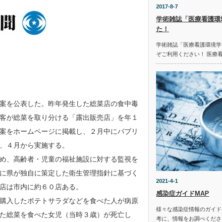
2017-8-7
学術雑誌「医療看護環
た！
学術雑誌「医療看護環境学
ぞご利用ください！ 医療
案を公表した。昨年発生した総菜店の食中毒
客が総菜を取り分ける「露出販売店」を年１
案をホームページに掲載し、２月中にパブリ
、４月から実施する。
め、高齢者・児童の福祉施設に対する監視を
に県が独自に策定した衛生管理指針に基づく
2021-4-1
店は市内に約６０店ある。
感染症ガイドMAP
購入したポテトサラダなどを食べた人が病原
様々な感染症情報のガイド
た総菜を食べた女児（当時３歳）が死亡し
考に、情報をお調べください