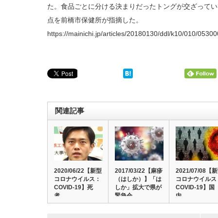
た。食品ごとに分ける決まりだったトングが交ざってい
点を前橋市保健所が指摘した。
https://mainichi.jp/articles/20180130/ddl/k10/010/0530
関連記事
2020/06/22【新型
2017/03/22【麻疹
2021/07/08【
コロナウイルス：
（はしか）】「は
コロナウイルス
COVID-19】死
しか」拡大で県が
COVID-19】国
者…
緊急会…
内…