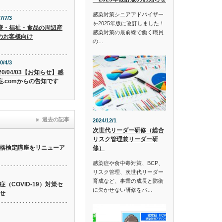
感染対策シニアアドバイザー
7/7/3
を2025年版に改訂しました！
療・福祉・食品の周辺産
感染対策の最前線で働く職員
のお客様向け
の…
0/4/3
20/04/03【お知らせ】感
症.comからの告知です
過去の記事
2024/12/1
次世代リーダー研修（総合
リスク管理兼リーダー研
格検定講座をリニューア
修）
感染症や食中毒対策、BCP、
リスク管理、次世代リーダー
育成など、事業の成長と防衛
（COVID-19）対策セ
に欠かせない研修をパ…
せ