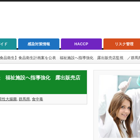
イド
感染対策情報
HACCP
リスク管理
1/31【食品衛生】食品衛生計画案を公表 福祉施設へ指導強化 露出販売店監視 ／群馬
を公表 福祉施設へ指導強化 露出販売店
原性大腸菌
,
群馬県
,
食中毒