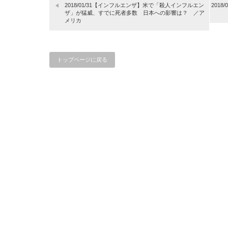
2018/01/31【インフルエンザ】米で「殺人インフルエン
201
ザ」が猛威、すでに死者多数 日本への影響は？ ／ア
メリカ
トップページに戻る