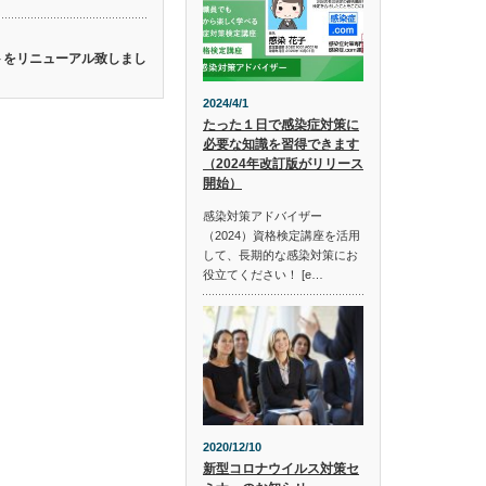
イトをリニューアル致しまし
2024/4/1
たった１日で感染症対策に
必要な知識を習得できます
（2024年改訂版がリリース
開始）
感染対策アドバイザー
（2024）資格検定講座を活用
して、長期的な感染対策にお
役立てください！ [e…
2020/12/10
新型コロナウイルス対策セ