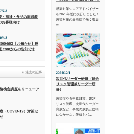
感染対策シニアアドバイザー
7/7/3
を2025年版に改訂しました！
療・福祉・食品の周辺産
感染対策の最前線で働く職員
のお客様向け
の…
0/4/3
20/04/03【お知らせ】感
症.comからの告知です
過去の記事
2024/12/1
次世代リーダー研修（総合
リスク管理兼リーダー研
格検定講座をリニューア
修）
感染症や食中毒対策、BCP、
リスク管理、次世代リーダー
育成など、事業の成長と防衛
（COVID-19）対策セ
に欠かせない研修をパ…
せ