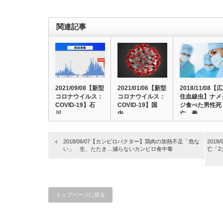
関連記事
2021/09/08【新型
2021/01/06【新型
2018/11/08【
コロナウイルス：
コロナウイルス：
住血線虫】ナメ
COVID-19】石
COVID-19】国
ジ食べた男性死
川…
内…
亡 豪、…
2018/06/07【カンピロバクター】鶏肉の加熱不足「危な
201
い」 生、たたき…減らないカンピロ食中毒
亡「
トップページに戻る