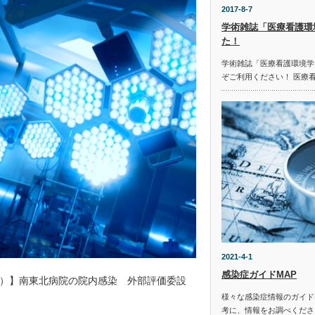
2017-8-7
学術雑誌「医療看護環
た！
学術雑誌「医療看護環境学
ぞご利用ください！ 医療
2021-4-1
感染症ガイドMAP
）】南東北病院の院内感染 外部評価委設
様々な感染症情報のガイド
考に、情報をお調べください