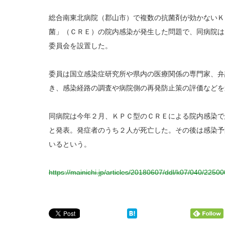
総合南東北病院（郡山市）で複数の抗菌剤が効かないＫ
菌」（ＣＲＥ）の院内感染が発生した問題で、同病院は
委員会を設置した。
委員は国立感染症研究所や県内の医療関係の専門家、弁
き、感染経路の調査や病院側の再発防止策の評価などを
同病院は今年２月、ＫＰＣ型のＣＲＥによる院内感染で
と発表。発症者のうち２人が死亡した。その後は感染予
いるという。
https://mainichi.jp/articles/20180607/ddl/k07/040/2250