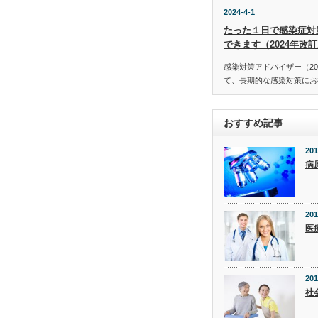
2024-4-1
たった１日で感染症対
できます（2024年改
感染対策アドバイザー（20
て、長期的な感染対策にお役
おすすめ記事
201
病
201
医
201
社