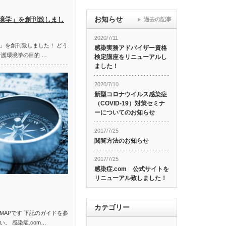
お知らせ
境学」を創刊致しまし
過去の記事
2020/7/11
」を創刊致しました！ どう
感染実務アドバイザー資格
看護環境学の目的 …
検定講座をリニューアルし
ました！
2020/7/10
新型コロナウイルス感染症
（COVID-19）対策セミナ
ーについてのお知らせ
2017/7/25
閲覧方法のお知らせ
2017/7/25
感染症.com 公式サイトを
リニューアル致しました！
カテゴリー
MAPです 下記のガイドを参
。 感染症.com…