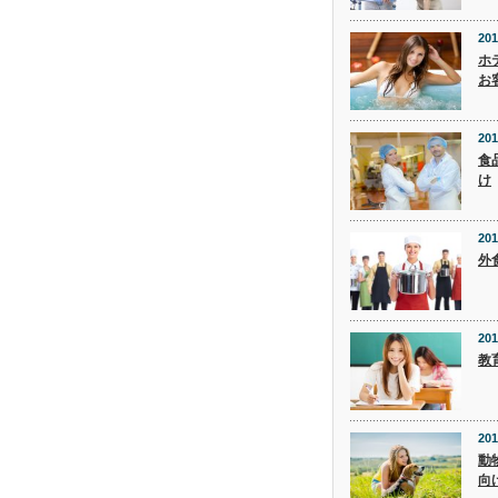
201
ホ
お
201
食
け
201
外
201
教
201
動
向