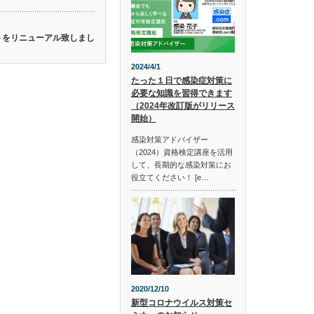
イトをリニューアル致しまし
2024/4/1
たった１日で感染症対策に
必要な知識を習得できます
（2024年改訂版がリリース
開始）
感染対策アドバイザー
（2024）資格検定講座を活用
して、長期的な感染対策にお
役立てください！ [e…
2020/12/10
新型コロナウイルス対策セ