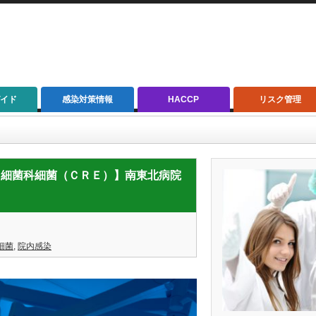
イド
感染対策情報
HACCP
リスク管理
細菌（ＣＲＥ）】南東北病院の院内感染 外部評価委設置 ／福島県
性腸内細菌科細菌（ＣＲＥ）】南東北病院
細菌
,
院内感染