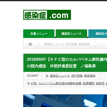
支援メニュー
感染症ニュース
感染症ガ
感染症ニュース
,
流行情報
,
集団感染
2018/06/07【ＫＰＣ型のカルバペネム耐性腸内細菌科
2018/06/07【ＫＰＣ型のカルバペネム耐
の院内感染 外部評価委設置 ／福島県
2018/6/7
感染症ニュース
,
流行情報
,
集団感染
CRE
,
カルバペネム耐性腸内細菌科細菌
,
医療機関
,
福島県
,