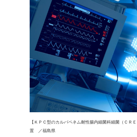
【ＫＰＣ型のカルバペネム耐性腸内細菌科細菌（ＣＲＥ
置 ／福島県