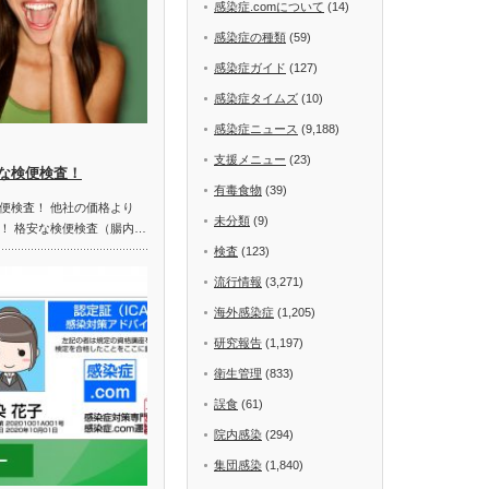
感染症.comについて
(14)
感染症の種類
(59)
感染症ガイド
(127)
感染症タイムズ
(10)
感染症ニュース
(9,188)
支援メニュー
(23)
な検便検査！
有毒食物
(39)
便検査！ 他社の価格より
未分類
(9)
！ 格安な検便検査（腸内…
検査
(123)
流行情報
(3,271)
海外感染症
(1,205)
研究報告
(1,197)
衛生管理
(833)
誤食
(61)
院内感染
(294)
集団感染
(1,840)