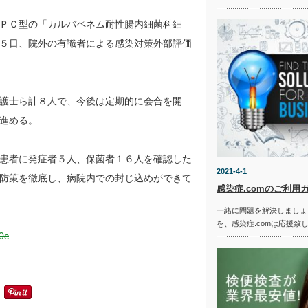
ＰＣ型の「カルバペネム耐性腸内細菌科細
５日、院外の有識者による感染対策外部評価
護士ら計８人で、今後は定期的に会合を開
進める。
患者に発症者５人、保菌者１６人を確認した
2021-4-1
防策を徹底し、病院内での封じ込めができて
感染症.comのご利用
一緒に問題を解決しましょ
を、感染症.comは応援致
00c