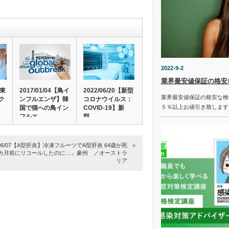
2022-9-2
業界最安値保証の格安
広東
2017/01/04【鳥イ
2022/06/20【新型
業界最安値保証の格安な検
ク
ンフルエンザ】韓
コロナウイルス：
５％以上お値引き致します
国で猫への鳥イン
COVID-19】新
フルエ…
型…
8/06/07【A型肝炎】冷凍フルーツでA型肝炎 64歳が死
2カ月前にリコールしたのに…」豪州 ／オーストラ
リア