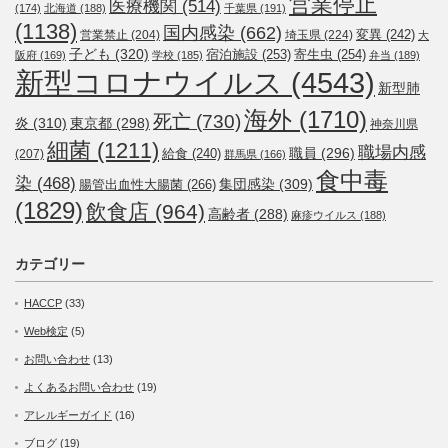
営業停止
医療機関
(514)
(174)
北海道
(188)
千葉県
(191)
(1138)
国内感染
(662)
変異
(242)
営業禁止
(204)
埼玉県
(224)
大
子ども
(320)
宿泊施設
(253)
寄生虫
(254)
阪府
(169)
学校
(185)
弁当
(189)
新型コロナウイルス
(4543)
新型肺
海外
(1710)
死亡
(730)
炎
(310)
東京都
(298)
神奈川県
細菌
(1211)
職場内感
職員
(296)
給食
(240)
(207)
群馬県
(166)
食中毒
染
(468)
集団感染
(309)
腸管出血性大腸菌
(266)
(1829)
飲食店
(964)
高齢者
(288)
麻疹ウイルス
(188)
カテゴリー
HACCP
(33)
Web検定
(5)
お問い合わせ
(13)
よくあるお問い合わせ
(19)
アレルギーガイド
(16)
ブログ
(19)