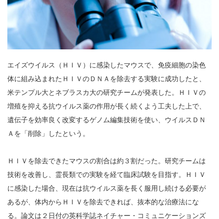
エイズウイルス（ＨＩＶ）に感染したマウスで、免疫細胞の染色
体に組み込まれたＨＩＶのＤＮＡを除去する実験に成功したと、
米テンプル大とネブラスカ大の研究チームが発表した。ＨＩＶの
増殖を抑える抗ウイルス薬の作用が長く続くよう工夫した上で、
遺伝子を効率良く改変するゲノム編集技術を使い、ウイルスＤＮ
Ａを「削除」したという。
ＨＩＶを除去できたマウスの割合は約３割だった。研究チームは
技術を改善し、霊長類での実験を経て臨床試験を目指す。ＨＩＶ
に感染した場合、現在は抗ウイルス薬を長く服用し続ける必要が
あるが、体内からＨＩＶを除去できれば、抜本的な治療法にな
る。論文は２日付の英科学誌ネイチャー・コミュニケーションズ