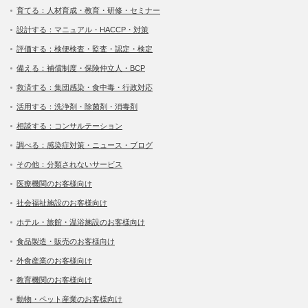
育てる：人材育成・教育・研修・セミナー
設計する：マニュアル・HACCP・対策
評価する：検便検査・監査・認定・検定
備える：補償制度・保険仲立人・BCP
救済する：集団感染・食中毒・行政対応
活用する：洗浄剤・除菌剤・消毒剤
相談する：コンサルテーション
調べる：感染症対策・ニュース・ブログ
その他：分類されないサービス
医療機関のお客様向け
社会福祉施設のお客様向け
ホテル・旅館・温浴施設のお客様向け
食品製造・販売のお客様向け
外食産業のお客様向け
教育機関のお客様向け
動物・ペット産業のお客様向け