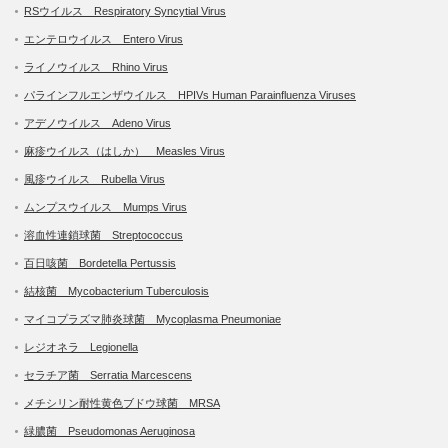
RSウイルス Respiratory Syncytial Virus
エンテロウイルス Entero Virus
ライノウイルス Rhino Virus
パラインフルエンザウイルス HPIVs Human Parainfluenza Viruses
アデノウイルス Adeno Virus
麻疹ウイルス（はしか） Measles Virus
風疹ウイルス Rubella Virus
ムンプスウイルス Mumps Virus
溶血性連鎖球菌 Streptococcus
百日咳菌 Bordetella Pertussis
結核菌 Mycobacterium Tuberculosis
マイコプラズマ肺炎球菌 Mycoplasma Pneumoniae
レジオネラ Legionella
セラチア菌 Serratia Marcescens
メチシリン耐性黄色ブドウ球菌 MRSA
緑膿菌 Pseudomonas Aeruginosa