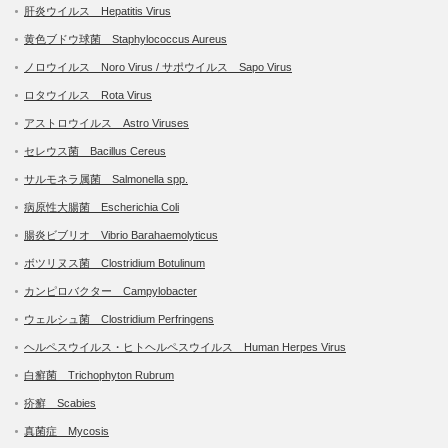
肝炎ウイルス Hepatitis Virus
黄色ブドウ球菌 Staphylococcus Aureus
ノロウイルス Noro Virus / サポウイルス Sapo Virus
ロタウイルス Rota Virus
アストロウイルス Astro Viruses
セレウス菌 Bacillus Cereus
サルモネラ属菌 Salmonella spp.
病原性大腸菌 Escherichia Coli
腸炎ビブリオ Vibrio Barahaemolyticus
ボツリヌス菌 Clostridium Botulinum
カンピロバクター Campylobacter
ウェルシュ菌 Clostridium Perfringens
ヘルペスウイルス・ヒトヘルペスウイルス Human Herpes Virus
白癬菌 Trichophyton Rubrum
疥癬 Scabies
真菌症 Mycosis