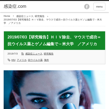
menu
Home
感染症ニュース
,
研究報告
2019/07/03【研究報告】ＨＩＶ除去、マウスで成功＝抗ウイルス薬とゲノム編集で－米大
学 ／アメリカ
2019/07/03【研究報告】ＨＩＶ除去、マウスで成功＝
抗ウイルス薬とゲノム編集で－米大学 ／アメリカ
2019/7/3
感染症ニュース
,
研究報告
HIV
,
アメリカ
,
抗ウイルス薬
,
海外