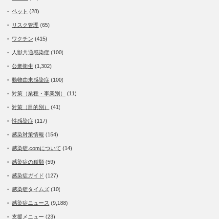
ペット
(28)
リスク管理
(65)
ワクチン
(415)
人獣共通感染症
(100)
公衆衛生
(1,302)
動物由来感染症
(100)
対策（業種・事業別）
(11)
対策（目的別）
(41)
性感染症
(117)
感染対策情報
(154)
感染症.comについて
(14)
感染症の種類
(59)
感染症ガイド
(127)
感染症タイムズ
(10)
感染症ニュース
(9,188)
支援メニュー
(23)