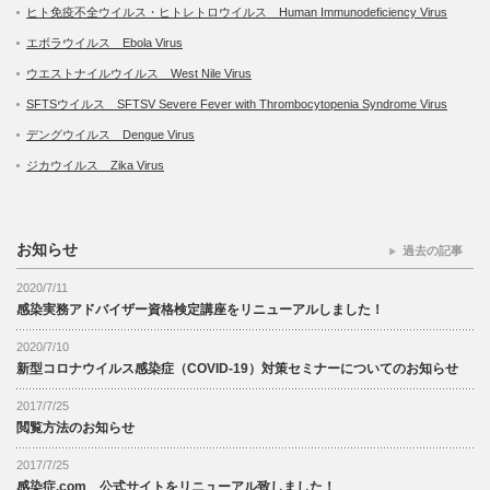
ヒト免疫不全ウイルス・ヒトレトロウイルス Human Immunodeficiency Virus
エボラウイルス Ebola Virus
ウエストナイルウイルス West Nile Virus
SFTSウイルス SFTSV Severe Fever with Thrombocytopenia Syndrome Virus
デングウイルス Dengue Virus
ジカウイルス Zika Virus
お知らせ
過去の記事
2020/7/11
感染実務アドバイザー資格検定講座をリニューアルしました！
2020/7/10
新型コロナウイルス感染症（COVID-19）対策セミナーについてのお知らせ
2017/7/25
閲覧方法のお知らせ
2017/7/25
感染症.com 公式サイトをリニューアル致しました！