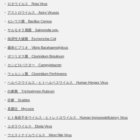
ロタウイルス Rota Virus
アストロウイルス Astro Viruses
セレウス菌 Bacillus Cereus
サルモネラ属菌 Salmonella spp.
病原性大腸菌 Escherichia Coli
腸炎ビブリオ Vibrio Barahaemolyticus
ボツリヌス菌 Clostridium Botulinum
カンピロバクター Campylobacter
ウェルシュ菌 Clostridium Perfringens
ヘルペスウイルス・ヒトヘルペスウイルス Human Herpes Virus
白癬菌 Trichophyton Rubrum
疥癬 Scabies
真菌症 Mycosis
ヒト免疫不全ウイルス・ヒトレトロウイルス Human Immunodeficiency Virus
エボラウイルス Ebola Virus
ウエストナイルウイルス West Nile Virus