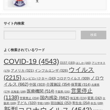
す
サイト内検索
よく検索されているワード
COVID-19
(4543)
O157
(193)
はしか
(182)
アニサキス
ウイルス
アメリカ
(321)
インフルエンザ
(326)
(175)
(2215)
ノロウ
コロナウイルス
(309)
カンピロバクター
(243)
イルス
(662)
介護施設
(354)
中国
(303)
保育園
(314)
兵庫県
営業停止
医療機関
(514)
(174)
北海道
(188)
千葉県
(191)
(1138)
国内感染
(662)
変異
(242)
営業禁止
(204)
埼玉県
(224)
大
子ども
(320)
宿泊施設
(253)
寄生虫
(254)
阪府
(169)
学校
(185)
弁当
(189)
新型コロナウイルス
(4543)