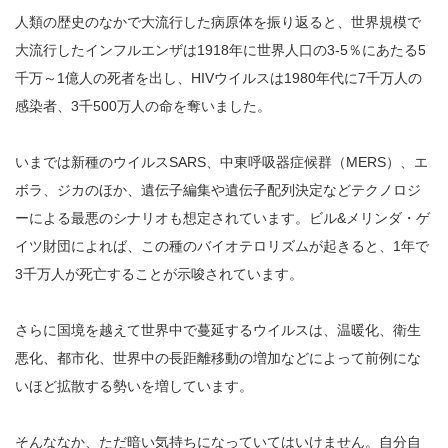
人類の歴史のなかで大流行した病原体を振り返ると、世界規模で
大流行したインフルエンザは1918年に世界人口の3-5％にあたる5
千万～1億人の死者を出し、HIVウイルスは1980年代に7千万人の
感染者、3千500万人の命を奪いました。
いまでは新種のウイルスSARS、中東呼吸器症候群（MERS）、エ
ボラ、ジカのほか、遺伝子編集や遺伝子配列決定などテクノロジ
ーによる最悪のシナリオも想定されています。ビル&メリンダ・ゲ
イツ財団によれば、この種のバイオテロリズムが起きると、1年で
3千万人が死亡することが示唆されています。
さらに国境を越えて世界中で蔓延するウイルスは、温暖化、衛生
悪化、都市化、世界中の長距離移動の増加などによって前例にな
いほど拡散する勢いを増しています。
そんななか、ただ暗い気持ちになっていてはいけません。自分自