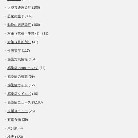
人獣共通感染症
(100)
公衆衛生
(1,302)
動物由来感染症
(100)
対策（業種・事業別）
(11)
対策（目的別）
(41)
性感染症
(117)
感染対策情報
(154)
感染症.comについて
(14)
感染症の種類
(59)
感染症ガイド
(127)
感染症タイムズ
(10)
感染症ニュース
(9,188)
支援メニュー
(23)
有毒食物
(39)
未分類
(9)
検査
(123)