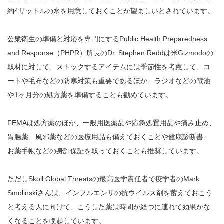
約4リットルの水を用意しておくことが望ましいとされています。
公衆衛生の準備と対応を専門にするPublic Health Preparedness
and Response（PHPR）所長のDr. Stephen Reddは米Gizmodoの
取材に対して、ストックするアイテムには季節性を考慮して、コ
ートや毛布などの防寒対策も重要であるほか、ラジオなどの電池
や1ヶ月分の処方薬を準備することも勧めています。
FEMAは処方薬のほか、一般用医薬品や応急処置用品や痛み止め、
胃腸薬、風邪薬などの医療用品も備えておくことや健康診断書、
お薬手帳などの身許保証を取っておくことも推奨しています。
ただしSkoll Global Threatsの最高医学責任者で疫学者のMark
Smolinskiさんは、インフルエンザの抗ウイルス剤を蓄えておこう
と考える人に向けて、こうした薬は時間が経つに連れて効果がな
くなることを喚起しています。