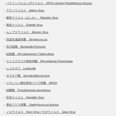
パラインフルエンザウイルス HPIVs Human Parainfluenza Viruses
アデノウイルス Adeno Virus
麻疹ウイルス（はしか） Measles Virus
風疹ウイルス Rubella Virus
ムンプスウイルス Mumps Virus
溶血性連鎖球菌 Streptococcus
百日咳菌 Bordetella Pertussis
結核菌 Mycobacterium Tuberculosis
マイコプラズマ肺炎球菌 Mycoplasma Pneumoniae
レジオネラ Legionella
セラチア菌 Serratia Marcescens
メチシリン耐性黄色ブドウ球菌 MRSA
緑膿菌 Pseudomonas Aeruginosa
肝炎ウイルス Hepatitis Virus
黄色ブドウ球菌 Staphylococcus Aureus
ノロウイルス Noro Virus / サポウイルス Sapo Virus