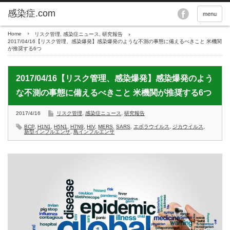
menu
Home
リスク管理
,
感染症ニュース
,
研究報告
2017/04/16【リスク管理、感染爆発】感染爆発のような不測の事態に備えるべきこと 米機関
が推奨する6つ
2017/04/16【リスク管理、感染爆発】感染爆発のよう
な不測の事態に備えるべきこと 米機関が推奨する6つ
2017/4/16
リスク管理
,
感染症ニュース
,
研究報告
BCP
,
H1N1
,
H5N1
,
H7N9
,
HIV
,
MERS
,
SARS
,
エボラウイルス
,
ジカウイルス
,
新型インフルエンザ
,
鳥インフルエンザ