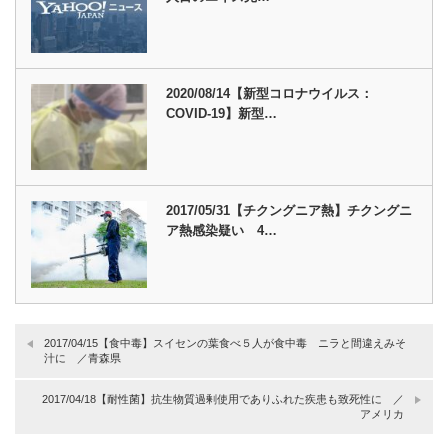
2020/08/14【新型コロナウイルス：
COVID-19】新型…
2017/05/31【チクングニア熱】チクングニ
ア熱感染疑い 4…
2017/04/15【食中毒】スイセンの葉食べ５人が食中毒 ニラと間違えみそ
汁に ／青森県
2017/04/18【耐性菌】抗生物質過剰使用でありふれた疾患も致死性に ／
アメリカ