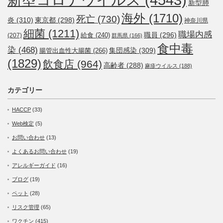
新型肺
海外
(1710)
死亡
(730)
炎
(310)
東京都
(298)
神奈川県
細菌
(1211)
職場内感
職員
(296)
給食
(240)
(207)
群馬県
(166)
食中毒
染
(468)
集団感染
(309)
腸管出血性大腸菌
(266)
(1829)
飲食店
(964)
高齢者
(288)
麻疹ウイルス
(188)
カテゴリー
HACCP
(33)
Web検定
(5)
お問い合わせ
(13)
よくあるお問い合わせ
(19)
アレルギーガイド
(16)
ブログ
(19)
ペット
(28)
リスク管理
(65)
ワクチン
(415)