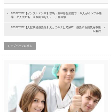
2018/02/07【インフルエンザ】群馬・館林厚生病院で１９人がインフル感
染 ２人死亡も「直接関係なし」 ／群馬県
2018/02/07【人獣共通感染症】犬とのキスは危険!? 感染する病気を獣医
が解説
トップページに戻る