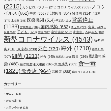
(2215)
ノロウ
コロナウイルス
(309)
カンピロバクター
(243)
イルス
(662)
介護施設
(354)
中国
(303)
保育園
(314)
兵庫県
営業停止
医療機関
(514)
(174)
北海道
(188)
千葉県
(191)
(1138)
国内感染
(662)
変異
(242)
営業禁止
(204)
埼玉県
(224)
大
子ども
(320)
宿泊施設
(253)
寄生虫
(254)
阪府
(169)
学校
(185)
弁当
(189)
新型コロナウイルス
(4543)
新型肺
海外
(1710)
死亡
(730)
炎
(310)
東京都
(298)
神奈川県
細菌
(1211)
職場内感
職員
(296)
給食
(240)
(207)
群馬県
(166)
食中毒
染
(468)
集団感染
(309)
腸管出血性大腸菌
(266)
(1829)
飲食店
(964)
高齢者
(288)
麻疹ウイルス
(188)
カテゴリー
HACCP
(33)
Web検定
(5)
お問い合わせ
(13)