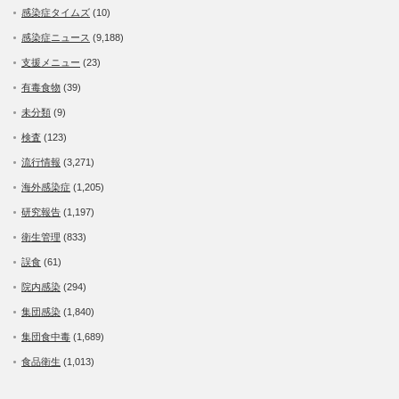
感染症タイムズ
(10)
感染症ニュース
(9,188)
支援メニュー
(23)
有毒食物
(39)
未分類
(9)
検査
(123)
流行情報
(3,271)
海外感染症
(1,205)
研究報告
(1,197)
衛生管理
(833)
誤食
(61)
院内感染
(294)
集団感染
(1,840)
集団食中毒
(1,689)
食品衛生
(1,013)