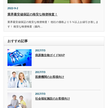
2022-9-2
業界最安値保証の格安な検便検査！
業界最安値保証の格安な検便検査！ 他社の価格より５％以上お値引き致しま
す！ 格安な検便検査（腸内…
おすすめ記事
2017/7/3
病原微生物ガイドMAP
2017/7/3
医療機関のお客様向け
2017/7/3
社会福祉施設のお客様向け