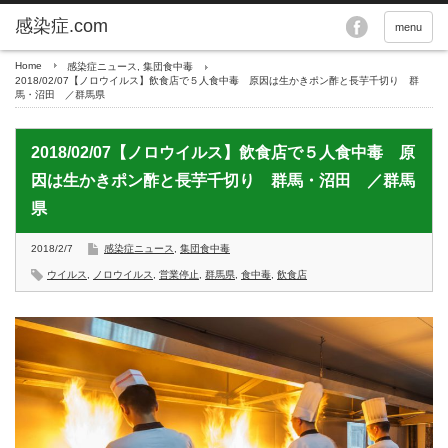
menu
Home
感染症ニュース
,
集団食中毒
2018/02/07【ノロウイルス】飲食店で５人食中毒 原因は生かきポン酢と長芋千切り 群
馬・沼田 ／群馬県
2018/02/07【ノロウイルス】飲食店で５人食中毒 原
因は生かきポン酢と長芋千切り 群馬・沼田 ／群馬
県
2018/2/7
感染症ニュース
,
集団食中毒
ウイルス
,
ノロウイルス
,
営業停止
,
群馬県
,
食中毒
,
飲食店