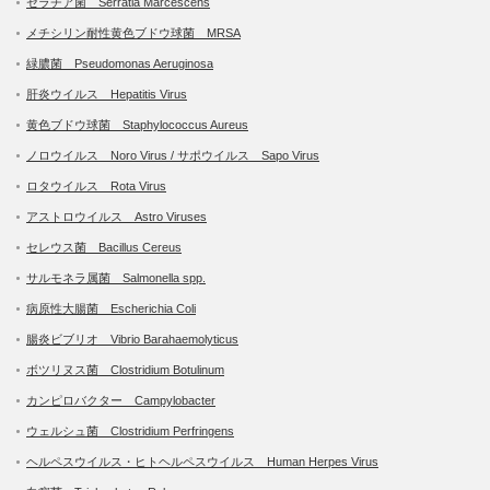
セラチア菌 Serratia Marcescens
メチシリン耐性黄色ブドウ球菌 MRSA
緑膿菌 Pseudomonas Aeruginosa
肝炎ウイルス Hepatitis Virus
黄色ブドウ球菌 Staphylococcus Aureus
ノロウイルス Noro Virus / サポウイルス Sapo Virus
ロタウイルス Rota Virus
アストロウイルス Astro Viruses
セレウス菌 Bacillus Cereus
サルモネラ属菌 Salmonella spp.
病原性大腸菌 Escherichia Coli
腸炎ビブリオ Vibrio Barahaemolyticus
ボツリヌス菌 Clostridium Botulinum
カンピロバクター Campylobacter
ウェルシュ菌 Clostridium Perfringens
ヘルペスウイルス・ヒトヘルペスウイルス Human Herpes Virus