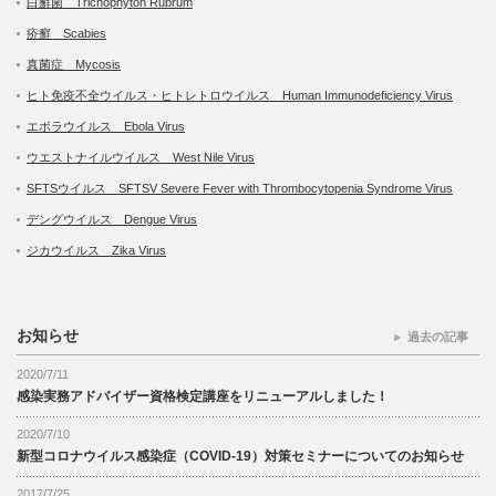
白癬菌 Trichophyton Rubrum
疥癬 Scabies
真菌症 Mycosis
ヒト免疫不全ウイルス・ヒトレトロウイルス Human Immunodeficiency Virus
エボラウイルス Ebola Virus
ウエストナイルウイルス West Nile Virus
SFTSウイルス SFTSV Severe Fever with Thrombocytopenia Syndrome Virus
デングウイルス Dengue Virus
ジカウイルス Zika Virus
お知らせ
過去の記事
2020/7/11
感染実務アドバイザー資格検定講座をリニューアルしました！
2020/7/10
新型コロナウイルス感染症（COVID-19）対策セミナーについてのお知らせ
2017/7/25