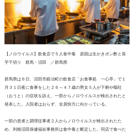
【ノロウイルス】飲食店で５人食中毒 原因は生かきポン酢と長
芋千切り 群馬・沼田 ／群馬県
群馬県は６日、沼田市鍛冶町の飲食店「お食事処 一心亭」で１
月３１日夜に食事をした２６～４７歳の男女５人が下痢や嘔吐
（おうと）の症状を訴え、一部からノロウイルスが検出されたと
発表した。入院者はおらず、全員快方に向かっている。
一部の患者と調理従事者２人からノロウイルスが検出されたた
め、利根沼田保健福祉事務所は食中毒と断定した。同店で食べた