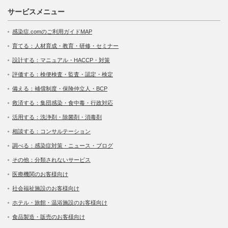
サービスメニュー
感染症.comのご利用ガイドMAP
育てる：人材育成・教育・研修・セミナー
設計する：マニュアル・HACCP・対策
評価する：検便検査・監査・認定・検定
備える：補償制度・保険仲立人・BCP
救済する：集団感染・食中毒・行政対応
活用する：洗浄剤・除菌剤・消毒剤
相談する：コンサルテーション
調べる：感染症対策・ニュース・ブログ
その他：分類されないサービス
医療機関のお客様向け
社会福祉施設のお客様向け
ホテル・旅館・温浴施設のお客様向け
食品製造・販売のお客様向け