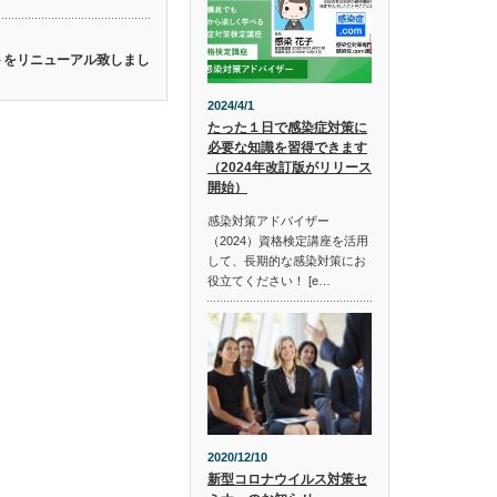
イトをリニューアル致しまし
2024/4/1
たった１日で感染症対策に
必要な知識を習得できます
（2024年改訂版がリリース
開始）
感染対策アドバイザー
（2024）資格検定講座を活用
して、長期的な感染対策にお
役立てください！ [e…
2020/12/10
新型コロナウイルス対策セ