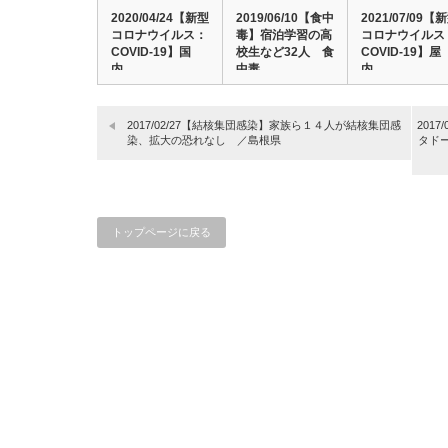
2020/04/24【新型
2019/06/10【食中
2021/07/09【
コロナウイルス：
毒】宿泊学習の高
コロナウイルス
COVID-19】国
校生など32人 食
COVID-19】屋
内…
中毒…
内…
2017/02/27【結核集団感染】家族ら１４人が結核集団感
201
染、拡大の恐れなし ／島根県
タド
トップページに戻る