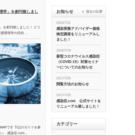
お知らせ
境学」を創刊致しまし
過去の記事
2020/7/11
」を創刊致しました！ どう
感染実務アドバイザー資格
看護環境学の目的 …
検定講座をリニューアルし
ました！
2020/7/10
新型コロナウイルス感染症
（COVID-19）対策セミナ
ーについてのお知らせ
2017/7/25
閲覧方法のお知らせ
2017/7/25
感染症.com 公式サイトを
リニューアル致しました！
カテゴリー
MAPです 下記のガイドを参
。 感染症.com…