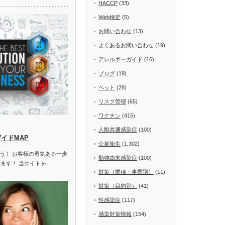
HACCP
(33)
Web検定
(5)
お問い合わせ
(13)
よくあるお問い合わせ
(19)
アレルギーガイド
(16)
ブログ
(19)
ペット
(28)
リスク管理
(65)
ワクチン
(415)
人獣共通感染症
(100)
ガイドMAP
公衆衛生
(1,302)
う！ お客様の勇気ある一歩
動物由来感染症
(100)
します！ 当サイトを…
対策（業種・事業別）
(11)
対策（目的別）
(41)
性感染症
(117)
感染対策情報
(154)