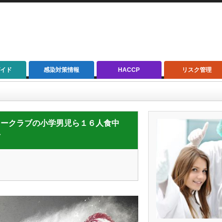
イド
感染対策情報
HACCP
リスク管理
ブの小学男児ら１６人食中毒 大阪市の飲食店営業停止 ／大阪府大阪市
サッカークラブの小学男児ら１６人食中
市