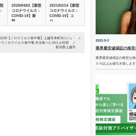
新型
2020/04/02【新型
2021/02/14【新型
：
コロナウイルス：
コロナウイルス：
COVID-19】新
COVID-19】コ
型…
ロ…
7/02/28【ノロウイルス食中毒】上越市本町3のジュ・
2022-9-2
ーでノロウイルス食中毒 弁当食べた18人が症状 ／
新潟県上越市
業界最安値保証の格安
業界最安値保証の格安な検
５％以上お値引き致します