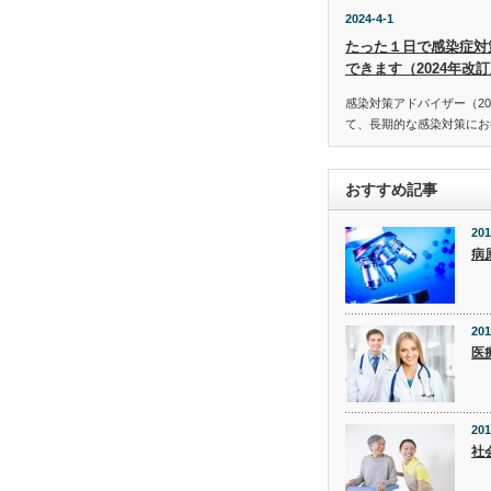
2024-4-1
たった１日で感染症対
できます（2024年改
感染対策アドバイザー（20
て、長期的な感染対策にお役
おすすめ記事
201
病
201
医
201
社