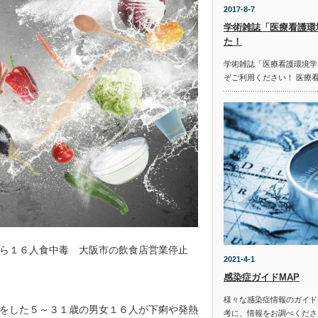
2017-8-7
学術雑誌「医療看護環
た！
学術雑誌「医療看護環境学
ぞご利用ください！ 医療
児ら１６人食中毒 大阪市の飲食店営業停止
2021-4-1
感染症ガイドMAP
様々な感染症情報のガイド
をした５～３１歳の男女１６人が下痢や発熱
考に、情報をお調べください