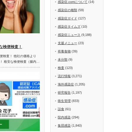
感染症.comについて
(14)
感染症の種類
(59)
感染症ガイド
(127)
感染症タイムズ
(10)
感染症ニュース
(9,188)
支援メニュー
(23)
な検便検査！
有毒食物
(39)
便検査！ 他社の価格より
未分類
(9)
！ 格安な検便検査（腸内…
検査
(123)
流行情報
(3,271)
海外感染症
(1,205)
研究報告
(1,197)
衛生管理
(833)
誤食
(61)
院内感染
(294)
集団感染
(1,840)