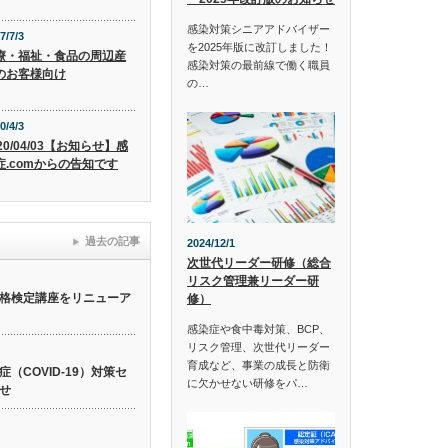
感染対策シニアアドバイザー
7/7/3
を2025年版に改訂しました！
療・福祉・食品の周辺産
感染対策の最前線で働く職員
のお客様向け
の…
0/4/3
20/04/03【お知らせ】感
症.comからの告知です
過去の記事
2024/12/1
次世代リーダー研修（総合
リスク管理兼リーダー研
格検定講座をリニューア
修）
感染症や食中毒対策、BCP、
リスク管理、次世代リーダー
育成など、事業の成長と防衛
（COVID-19）対策セ
に欠かせない研修をパ…
せ