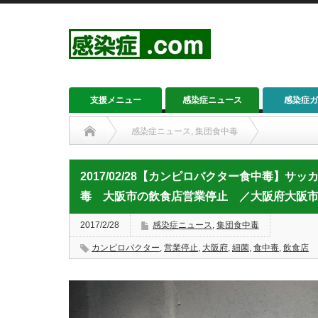
支援メニュー
感染症ニュース
感染症ガ
感染症ニュース
,
集団食中毒
2017/02/28【カンピロバクター食中毒】サッカークラ
2017/02/28【カンピロバクター食中毒】
毒 大阪市の飲食店営業停止 ／大阪府大阪
2017/2/28
感染症ニュース
,
集団食中毒
カンピロバクター
,
営業停止
,
大阪府
,
細菌
,
食中毒
,
飲食店