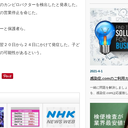
のカンピロバクターを検出したと発表した。
の営業停止を命じた。
ーと保護者ら。
翌２０日から２４日にかけて発症した。子ど
の可能性があるという。
2021-4-1
感染症.comのご利用
一緒に問題を解決しましょ
を、感染症.comは応援致