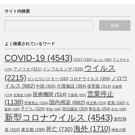
サイト内検索
よく検索されているワード
COVID-19
(4543)
O157
(193)
はしか
(182)
アニサキス
ウイルス
アメリカ
(321)
インフルエンザ
(326)
(175)
(2215)
ノロウ
コロナウイルス
(309)
カンピロバクター
(243)
イルス
(662)
介護施設
(354)
中国
(303)
保育園
(314)
兵庫県
営業停止
医療機関
(514)
(174)
北海道
(188)
千葉県
(191)
(1138)
国内感染
(662)
変異
(242)
営業禁止
(204)
埼玉県
(224)
大
子ども
(320)
宿泊施設
(253)
寄生虫
(254)
阪府
(169)
学校
(185)
弁当
(189)
新型コロナウイルス
(4543)
新型肺
海外
(1710)
死亡
(730)
炎
(310)
東京都
(298)
神奈川県