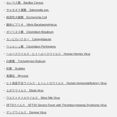
セレウス菌 Bacillus Cereus
サルモネラ属菌 Salmonella spp.
病原性大腸菌 Escherichia Coli
腸炎ビブリオ Vibrio Barahaemolyticus
ボツリヌス菌 Clostridium Botulinum
カンピロバクター Campylobacter
ウェルシュ菌 Clostridium Perfringens
ヘルペスウイルス・ヒトヘルペスウイルス Human Herpes Virus
白癬菌 Trichophyton Rubrum
疥癬 Scabies
真菌症 Mycosis
ヒト免疫不全ウイルス・ヒトレトロウイルス Human Immunodeficiency Virus
エボラウイルス Ebola Virus
ウエストナイルウイルス West Nile Virus
SFTSウイルス SFTSV Severe Fever with Thrombocytopenia Syndrome Virus
デングウイルス Dengue Virus