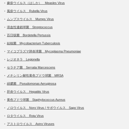
麻疹ウイルス（はしか） Measles Virus
風疹ウイルス Rubella Virus
ムンプスウイルス Mumps Virus
溶血性連鎖球菌 Streptococcus
百日咳菌 Bordetella Pertussis
結核菌 Mycobacterium Tuberculosis
マイコプラズマ肺炎球菌 Mycoplasma Pneumoniae
レジオネラ Legionella
セラチア菌 Serratia Marcescens
メチシリン耐性黄色ブドウ球菌 MRSA
緑膿菌 Pseudomonas Aeruginosa
肝炎ウイルス Hepatitis Virus
黄色ブドウ球菌 Staphylococcus Aureus
ノロウイルス Noro Virus / サポウイルス Sapo Virus
ロタウイルス Rota Virus
アストロウイルス Astro Viruses