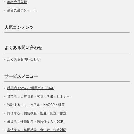
無料会員登録
講習受講アンケート
人気コンテンツ
よくある問い合わせ
よくあるお問い合わせ
サービスメニュー
感染症.comのご利用ガイドMAP
育てる：人材育成・教育・研修・セミナー
設計する：マニュアル・HACCP・対策
評価する：検便検査・監査・認定・検定
備える：補償制度・保険仲立人・BCP
救済する：集団感染・食中毒・行政対応