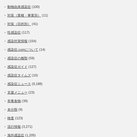
動物由来感染症
(100)
対策（業種・事業別）
(11)
対策（目的別）
(41)
性感染症
(117)
感染対策情報
(154)
感染症.comについて
(14)
感染症の種類
(59)
感染症ガイド
(127)
感染症タイムズ
(10)
感染症ニュース
(9,188)
支援メニュー
(23)
有毒食物
(39)
未分類
(9)
検査
(123)
流行情報
(3,271)
海外感染症
(1,205)