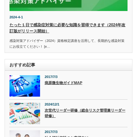
2024-4-1
たった１日で感染症対策に必要な知識を習得できます（2024年改
訂版がリリース開始）
感染対策アドバイザー（2024）資格検定講座を活用して、長期的な感染対策
にお役立てください！ [e…
おすすめ記事
2017/7/3
病原微生物ガイドMAP
2024/12/1
次世代リーダー研修（総合リスク管理兼リーダー
研修）
2017/7/3