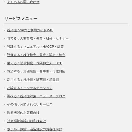
よくあるお問い合わせ
サービスメニュー
感染症.comのご利用ガイドMAP
育てる：人材育成・教育・研修・セミナー
設計する：マニュアル・HACCP・対策
評価する：検便検査・監査・認定・検定
備える：補償制度・保険仲立人・BCP
救済する：集団感染・食中毒・行政対応
活用する：洗浄剤・除菌剤・消毒剤
相談する：コンサルテーション
調べる：感染症対策・ニュース・ブログ
その他：分類されないサービス
医療機関のお客様向け
社会福祉施設のお客様向け
ホテル・旅館・温浴施設のお客様向け