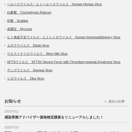
ヘルペスウイルス・ヒトヘルペスウイルス Human Herpes Virus
白癬菌 Trichophyton Rubrum
疥癬 Scabies
真菌症 Mycosis
ヒト免疫不全ウイルス・ヒトレトロウイルス Human Immunodeficiency Virus
エボラウイルス Ebola Virus
ウエストナイルウイルス West Nile Virus
SFTSウイルス SFTSV Severe Fever with Thrombocytopenia Syndrome Virus
デングウイルス Dengue Virus
ジカウイルス Zika Virus
お知らせ
過去の記事
2020/7/11
感染実務アドバイザー資格検定講座をリニューアルしました！
2020/7/10