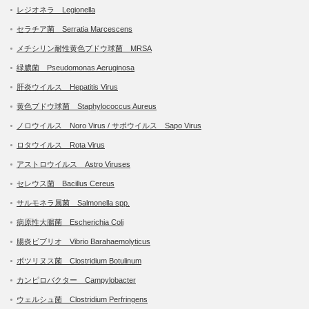
レジオネラ Legionella
セラチア菌 Serratia Marcescens
メチシリン耐性黄色ブドウ球菌 MRSA
緑膿菌 Pseudomonas Aeruginosa
肝炎ウイルス Hepatitis Virus
黄色ブドウ球菌 Staphylococcus Aureus
ノロウイルス Noro Virus / サポウイルス Sapo Virus
ロタウイルス Rota Virus
アストロウイルス Astro Viruses
セレウス菌 Bacillus Cereus
サルモネラ属菌 Salmonella spp.
病原性大腸菌 Escherichia Coli
腸炎ビブリオ Vibrio Barahaemolyticus
ボツリヌス菌 Clostridium Botulinum
カンピロバクター Campylobacter
ウェルシュ菌 Clostridium Perfringens