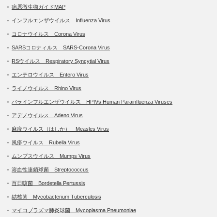
病原微生物ガイドMAP
インフルエンザウイルス Influenza Virus
コロナウイルス Corona Virus
SARSコロナィルス SARS-Corona Virus
RSウイルス Respiratory Syncytial Virus
エンテロウイルス Entero Virus
ライノウイルス Rhino Virus
パラインフルエンザウイルス HPIVs Human Parainfluenza Viruses
アデノウイルス Adeno Virus
麻疹ウイルス（はしか） Measles Virus
風疹ウイルス Rubella Virus
ムンプスウイルス Mumps Virus
溶血性連鎖球菌 Streptococcus
百日咳菌 Bordetella Pertussis
結核菌 Mycobacterium Tuberculosis
マイコプラズマ肺炎球菌 Mycoplasma Pneumoniae