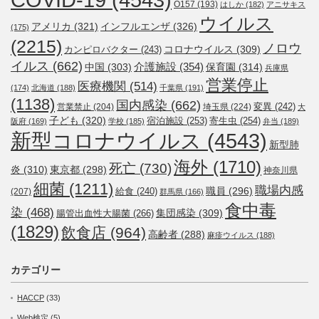
O157
(193)
はしか
(182)
アニサキス
ウイルス
アメリカ
(321)
インフルエンザ
(326)
(175)
(2215)
ノロウ
コロナウイルス
(309)
カンピロバクター
(243)
イルス
(662)
介護施設
(354)
中国
(303)
保育園
(314)
兵庫県
営業停止
医療機関
(514)
(174)
北海道
(188)
千葉県
(191)
(1138)
国内感染
(662)
変異
(242)
営業禁止
(204)
埼玉県
(224)
大
子ども
(320)
宿泊施設
(253)
寄生虫
(254)
阪府
(169)
学校
(185)
弁当
(189)
新型コロナウイルス
(4543)
新型肺
海外
(1710)
死亡
(730)
炎
(310)
東京都
(298)
神奈川県
細菌
(1211)
職場内感
職員
(296)
給食
(240)
(207)
群馬県
(166)
食中毒
染
(468)
集団感染
(309)
腸管出血性大腸菌
(266)
(1829)
飲食店
(964)
高齢者
(288)
麻疹ウイルス
(188)
カテゴリー
HACCP
(33)
Web検定
(5)