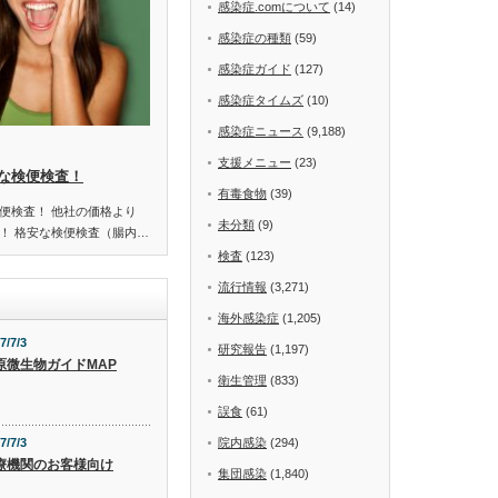
感染症.comについて
(14)
感染症の種類
(59)
感染症ガイド
(127)
感染症タイムズ
(10)
感染症ニュース
(9,188)
支援メニュー
(23)
な検便検査！
有毒食物
(39)
便検査！ 他社の価格より
未分類
(9)
！ 格安な検便検査（腸内…
検査
(123)
流行情報
(3,271)
海外感染症
(1,205)
7/7/3
研究報告
(1,197)
原微生物ガイドMAP
衛生管理
(833)
誤食
(61)
7/7/3
院内感染
(294)
療機関のお客様向け
集団感染
(1,840)