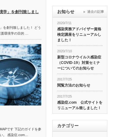
お知らせ
境学」を創刊致しまし
過去の記事
2020/7/11
」を創刊致しました！ どう
感染実務アドバイザー資格
看護環境学の目的 …
検定講座をリニューアルし
ました！
2020/7/10
新型コロナウイルス感染症
（COVID-19）対策セミナ
ーについてのお知らせ
2017/7/25
閲覧方法のお知らせ
2017/7/25
感染症.com 公式サイトを
リニューアル致しました！
カテゴリー
MAPです 下記のガイドを参
。 感染症.com…