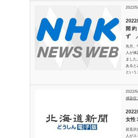
2022/5
202
開 
ず 
先月、
人が体
ました
あると
という
2022/5
感染症
202
女性
岩見沢
人がス