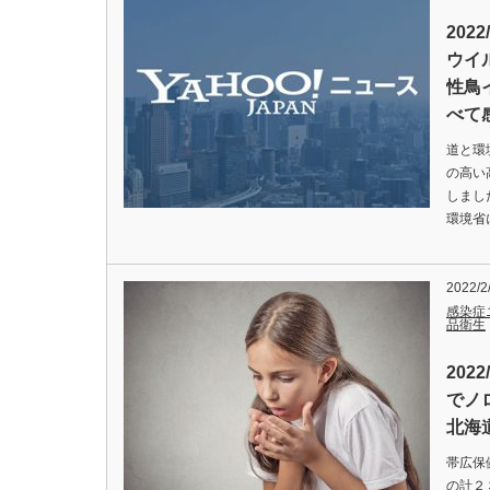
202
ウイ
性鳥
べて
道と環
の高い
しまし
環境省
2022/2
感染症
品衛生
202
でノ
北海
帯広保
の計２