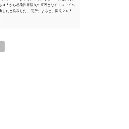
ち４人から感染性胃腸炎の原因となるノロウイル
出したと発表した。 同所によると、園児２０人
…
»