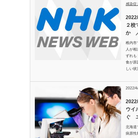
感染症
202
２校
か 
稚内市
人が相
ずれも
食が原
しい状
2022/4
202
ウイ
ぐ 
北海道
病原性