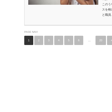
このう
スを検
と職員
PAGE NAVI
1
2
3
4
5
6
…
20