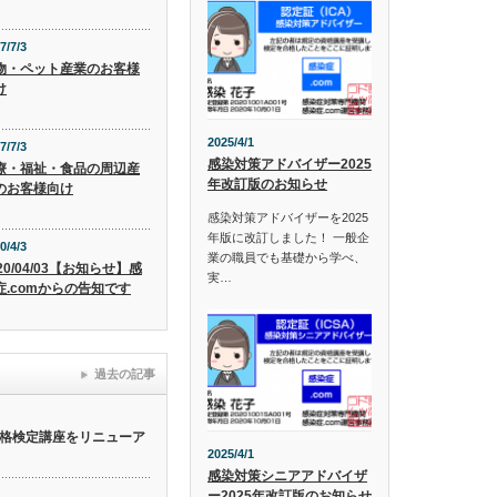
7/7/3
物・ペット産業のお客様
け
2025/4/1
7/7/3
感染対策アドバイザー2025
療・福祉・食品の周辺産
年改訂版のお知らせ
のお客様向け
感染対策アドバイザーを2025
年版に改訂しました！ 一般企
0/4/3
業の職員でも基礎から学べ、
20/04/03【お知らせ】感
実…
症.comからの告知です
過去の記事
格検定講座をリニューア
2025/4/1
感染対策シニアアドバイザ
ー2025年改訂版のお知らせ