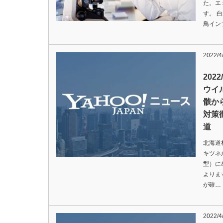
た。エ
す。 
鳥イン
2022/4
202
ウイ
骸か
対策
道
北海道
キツネ
型）に
よりま
が確…
2022/4