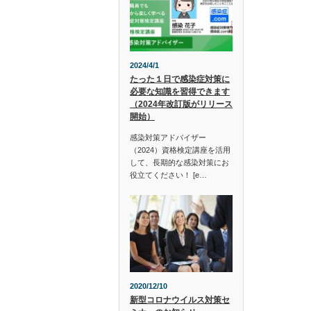
2024/4/1
たった１日で感染症対策に
必要な知識を習得できます
（2024年改訂版がリリース
開始）
感染対策アドバイザー
（2024）資格検定講座を活用
して、長期的な感染対策にお
役立てください！ [e…
2020/12/10
新型コロナウイルス対策セ