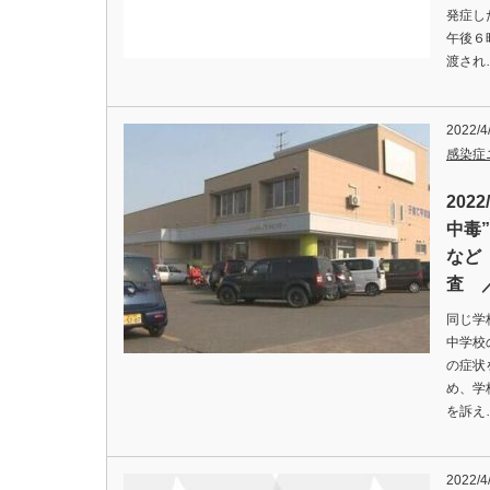
発症し
午後６
渡され
2022/4
感染症
202
中毒
など
査 
同じ学
中学校
の症状
め、学
を訴え
2022/4