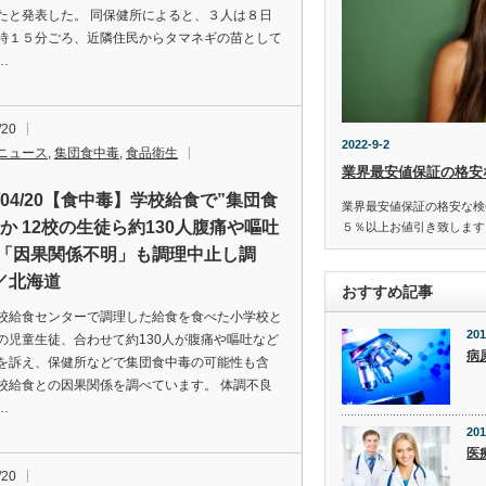
たと発表した。 同保健所によると、３人は８日
時１５分ごろ、近隣住民からタマネギの苗として
…
/20
2022-9-2
ニュース
,
集団食中毒
,
食品衛生
業界最安値保証の格安
2/04/20【食中毒】学校給食で”集団食
業界最安値保証の格安な検
”か 12校の生徒ら約130人腹痛や嘔吐
５％以上お値引き致します
 「因果関係不明」も調理中止し調
／北海道
おすすめ記事
校給食センターで調理した給食を食べた小学校と
201
の児童生徒、合わせて約130人が腹痛や嘔吐など
病
を訴え、保健所などで集団食中毒の可能性も含
校給食との因果関係を調べています。 体調不良
…
201
医
/20