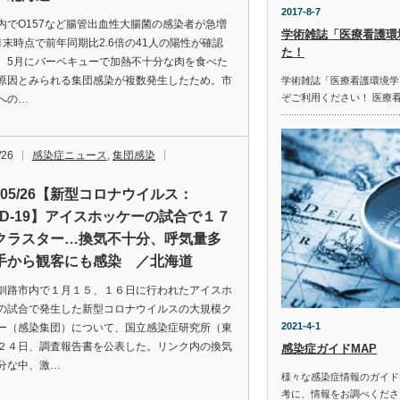
2017-8-7
内でO157など腸管出血性大腸菌の感染者が急増
学術雑誌「医療看護環
月末時点で前年同期比2.6倍の41人の陽性が確認
た！
。5月にバーベキューで加熱不十分な肉を食べた
原因とみられる集団感染が複数発生したため。市
学術雑誌「医療看護環境学
ぞご利用ください！ 医療
への…
/26
感染症ニュース
,
集団感染
2/05/26【新型コロナウイルス：
VID-19】アイスホッケーの試合で１７
クラスター…換気不十分、呼気量多
手から観客にも感染 ／北海道
釧路市内で１月１５、１６日に行われたアイスホ
の試合で発生した新型コロナウイルスの大規模ク
2021-4-1
ー（感染集団）について、国立感染症研究所（東
２４日、調査報告書を公表した。リンク内の換気
感染症ガイドMAP
分な中、激…
様々な感染症情報のガイド
考に、情報をお調べください