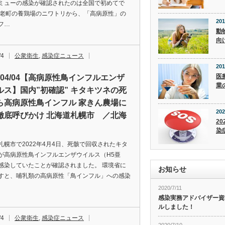
ミューの感染が確認されたのは全国で初めてで
白老町の養鶏場のニワトリから、「高病原性」の
201
フ…
動
向
/4
公衆衛生
,
感染症ニュース
201
医
2/04/04【高病原性鳥インフルエンザ
業
ルス】国内”初確認” キタキツネの死
ら高病原性鳥インフル 家きん農場に
202
徹底呼びかけ 北海道札幌市 ／北海
20
染
札幌市で2022年4月4日、死骸で回収されたキタ
が高病原性鳥インフルエンザウイルス（H5亜
感染していたことが確認されました。 環境省に
お知らせ
すと、哺乳類の高病原性「鳥インフル」への感染
2020/7/11
感染実務アドバイザー資
ルしました！
/4
公衆衛生
,
感染症ニュース