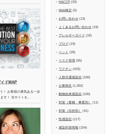
HACCP
(33)
Web検定
(5)
お問い合わせ
(13)
よくあるお問い合わせ
(19)
アレルギーガイド
(16)
ブログ
(19)
ペット
(28)
リスク管理
(65)
ワクチン
(415)
人獣共通感染症
(100)
ガイドMAP
公衆衛生
(1,302)
う！ お客様の勇気ある一歩
動物由来感染症
(100)
します！ 当サイトを…
対策（業種・事業別）
(11)
対策（目的別）
(41)
性感染症
(117)
感染対策情報
(154)