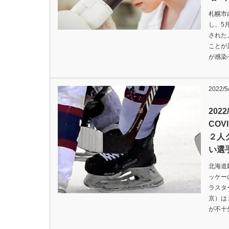
札幌市
し、5
された
ことが
が感染
2022/5
202
CO
２人
い選
北海道
ッケー
ラスタ
京）は
が不十