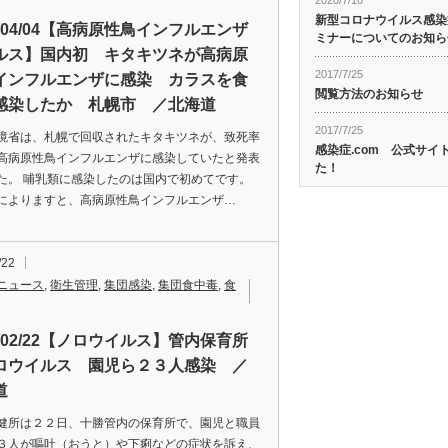
2020/7/10
新型コロナウイルス感染症
2/04/04【高病原性鳥インフルエンザ
ミナーについてのお知ら
ルス】国内初 キタキツネが高病原
2017/7/25
インフルエンザに感染 カラスを食
閲覧方法のお知らせ
感染したか 札幌市 ／北海道
2017/7/25
境省は、札幌で回収されたキタキツネが、致死率
感染症.com 公式サ
高病原性鳥インフルエンザに感染していたと発表
た！
た。 哺乳類に感染したのは国内で初めてです。
によりますと、高病原性鳥インフルエンザ…
/22
ニュース
,
衛生管理
,
集団感染
,
集団食中毒
,
食
2/02/22【ノロウイルス】管内保育所
ロウイルス 園児ら２３人感染 ／
道
健所は２２日、十勝管内の保育所で、園児と職員
３人が嘔吐（おうと）や下痢などの症状を訴え、