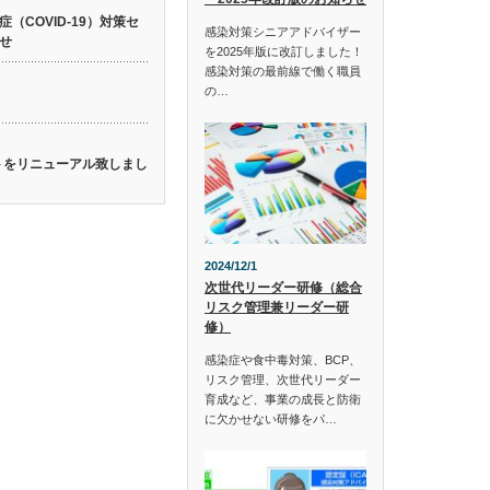
（COVID-19）対策セ
感染対策シニアアドバイザー
せ
を2025年版に改訂しました！
感染対策の最前線で働く職員
の…
イトをリニューアル致しまし
2024/12/1
次世代リーダー研修（総合
リスク管理兼リーダー研
修）
感染症や食中毒対策、BCP、
リスク管理、次世代リーダー
育成など、事業の成長と防衛
に欠かせない研修をパ…