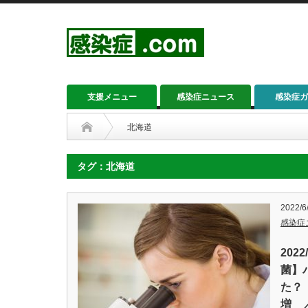
支援メニュー
感染症ニュース
感染症ガ
北海道
タグ：北海道
2022/6
感染症
202
菌】
た？
増 