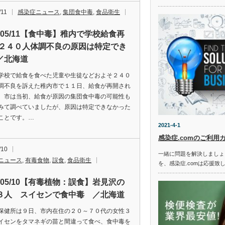
/11
感染症ニュース
,
集団食中毒
,
食品衛生
2/05/11【食中毒】稚内で学校給食再
約２４０人体調不良の原因は特定でき
／北海道
学校で給食を食べた児童や生徒などおよそ２４０
調不良を訴えた稚内市で１１日、給食が再開され
。市は当初、給食が原因の集団食中毒の可能性も
みて調べていましたが、原因は特定できなかった
ことです。…
2021-4-1
感染症.comのご利用
/10
一緒に問題を解決しましょ
ニュース
,
有毒食物
,
誤食
,
食品衛生
を、感染症.comは応援致
2/05/10【有毒植物：誤食】岩見沢の
３人 スイセンで食中毒 ／北海道
保健所は９日、市内在住の２０～７０代の女性３
イセンをタマネギの苗と間違って食べ、食中毒を