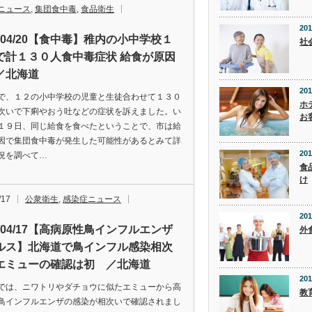
ニュース
,
集団食中毒
,
食品衛生
201
2/04/20【食中毒】稚内の小中学校１
社
で計１３０人食中毒症状 給食が原因
／北海道
201
で、１２の小中学校の児童と生徒合わせて１３０
ホ
次いで下痢やおう吐などの症状を訴えました。い
お
１９日、同じ給食を食べたということで、市は給
因で集団食中毒が発生した可能性があるとみて詳
201
況を調べて…
食
け
/17
公衆衛生
,
感染症ニュース
201
2/04/17【高病原性鳥インフルエンザ
外
ルス】北海道で鳥インフル感染相次
エミューの確認は初 ／北海道
201
では、ニワトリやダチョウに似たエミューから高
教
鳥インフルエンザの感染が相次いで確認されまし