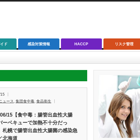
イド
感染対策情報
HACCP
リスク管理
/15
ニュース
,
集団食中毒
,
食品衛生
2/06/15【食中毒：腸管出血性大腸
バーベキューで加熱不十分だっ
 札幌で腸管出血性大腸菌の感染急
／北海道