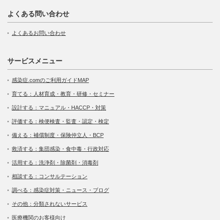
よくある問い合わせ
よくあるお問い合わせ
サービスメニュー
感染症.comのご利用ガイドMAP
育てる：人材育成・教育・研修・セミナー
設計する：マニュアル・HACCP・対策
評価する：検便検査・監査・認定・検定
備える：補償制度・保険仲立人・BCP
救済する：集団感染・食中毒・行政対応
活用する：洗浄剤・除菌剤・消毒剤
相談する：コンサルテーション
調べる：感染症対策・ニュース・ブログ
その他：分類されないサービス
医療機関のお客様向け