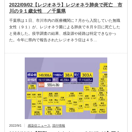
2022/09/02【レジオネラ】レジオネラ肺炎で死亡 市
川の９１歳女性 ／千葉県
千葉県は１日、市川市内の医療機関に７月から入院していた無職
女性（９１）が、レジオネラ菌による肺炎で８月９日に死亡した
と発表した。疫学調査の結果、感染源や経路は特定できなかっ
た。今年に県内で報告されたレジオネラ症は４５…
2022/9/1
感染症ニュース
,
流行情報