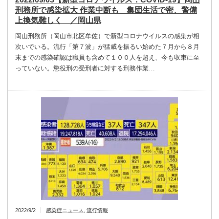
刑務所で感染拡大 作業中断も 集団生活で密、警備
上換気難しく ／岡山県
岡山刑務所（岡山市北区牟佐）で新型コロナウイルスの感染が相
次いでいる。流行「第７波」が猛威を振るい始めた７月から８月
末までの感染確認は職員も含めて１００人を超え、今も収束に至
っていない。懲役刑の受刑者に対する刑務作業…
2022/9/2
感染症ニュース
,
流行情報