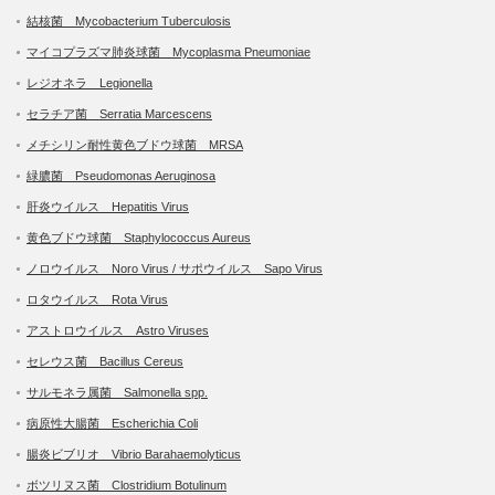
結核菌 Mycobacterium Tuberculosis
マイコプラズマ肺炎球菌 Mycoplasma Pneumoniae
レジオネラ Legionella
セラチア菌 Serratia Marcescens
メチシリン耐性黄色ブドウ球菌 MRSA
緑膿菌 Pseudomonas Aeruginosa
肝炎ウイルス Hepatitis Virus
黄色ブドウ球菌 Staphylococcus Aureus
ノロウイルス Noro Virus / サポウイルス Sapo Virus
ロタウイルス Rota Virus
アストロウイルス Astro Viruses
セレウス菌 Bacillus Cereus
サルモネラ属菌 Salmonella spp.
病原性大腸菌 Escherichia Coli
腸炎ビブリオ Vibrio Barahaemolyticus
ボツリヌス菌 Clostridium Botulinum