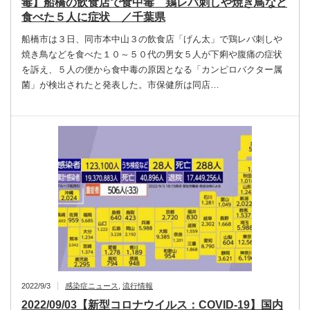
毒】船橋の飲食店で食中毒 鶏レバ刺しや焼き鳥など
食べた５人に症状 ／千葉県
船橋市は３日、同市本中山３の飲食店「げん太」で鶏レバ刺しや
焼き鳥などを食べた１０～５０代の男女５人が下痢や腹痛の症状
を訴え、５人の便から食中毒の原因となる「カンピロバクター属
菌」が検出されたと発表した。市保健所は同店…
2022/9/3
感染症ニュース
,
流行情報
2022/09/03【新型コロナウイルス：COVID-19】国内