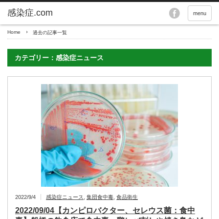
menu
Home
過去の記事一覧
カテゴリー：感染症ニュース
2022/9/4
感染症ニュース
,
集団食中毒
,
食品衛生
2022/09/04【カンピロバクター、セレウス菌：食中