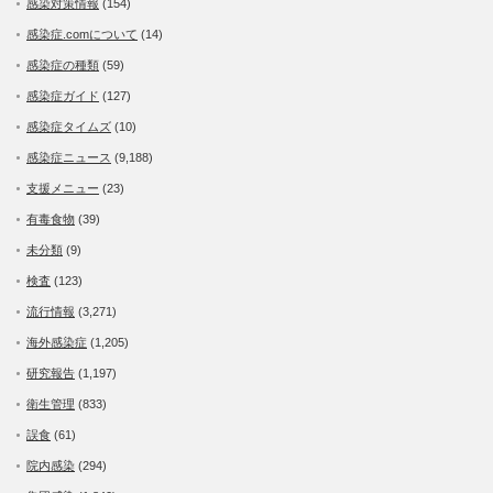
感染対策情報
(154)
感染症.comについて
(14)
感染症の種類
(59)
感染症ガイド
(127)
感染症タイムズ
(10)
感染症ニュース
(9,188)
支援メニュー
(23)
有毒食物
(39)
未分類
(9)
検査
(123)
流行情報
(3,271)
海外感染症
(1,205)
研究報告
(1,197)
衛生管理
(833)
誤食
(61)
院内感染
(294)