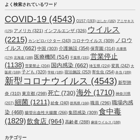
よく検索されているワード
COVID-19
(4543)
O157
(193)
はしか
(182)
アニサキス
ウイルス
アメリカ
(321)
インフルエンザ
(326)
(175)
(2215)
ノロウ
コロナウイルス
(309)
カンピロバクター
(243)
イルス
(662)
介護施設
(354)
中国
(303)
保育園
(314)
兵庫県
営業停止
医療機関
(514)
(174)
北海道
(188)
千葉県
(191)
(1138)
国内感染
(662)
変異
(242)
営業禁止
(204)
埼玉県
(224)
大
子ども
(320)
宿泊施設
(253)
寄生虫
(254)
阪府
(169)
学校
(185)
弁当
(189)
新型コロナウイルス
(4543)
新型肺
海外
(1710)
死亡
(730)
炎
(310)
東京都
(298)
神奈川県
細菌
(1211)
職場内感
職員
(296)
給食
(240)
(207)
群馬県
(166)
食中毒
染
(468)
集団感染
(309)
腸管出血性大腸菌
(266)
(1829)
飲食店
(964)
高齢者
(288)
麻疹ウイルス
(188)
カテゴリー