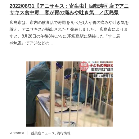
2022/08/31【アニサキス：寄生虫】回転寿司店でアニ
サキス食中毒 客が胃の痛みや吐き気 ／広島県
広島市は、市内の飲食店で寿司を食べた1人が胃の痛みや吐き気を
訴え、アニサキスが摘出されたと発表しました。 広島市によりま
すと、8月28日の午後8時ごろにJR広島駅に隣接した「すし辰
ekie店」でアジなどの…
2022/8/31
感染症ニュース
,
流行情報