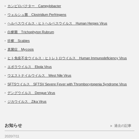
カンピロバクター Campylobacter
ウェルシュ菌 Clostridium Perfringens
ヘルペスウイルス・ヒトヘルペスウイルス Human Herpes Virus
白癬菌 Trichophyton Rubrum
疥癬 Scabies
真菌症 Mycosis
ヒト免疫不全ウイルス・ヒトレトロウイルス Human Immunodeficiency Virus
エボラウイルス Ebola Virus
ウエストナイルウイルス West Nile Virus
SFTSウイルス SFTSV Severe Fever with Thrombocytopenia Syndrome Virus
デングウイルス Dengue Virus
ジカウイルス Zika Virus
お知らせ
過去の記事
2020/7/11