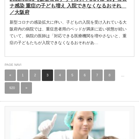
ナ感染 重症の子ども増え 入院できなくなるおそれ
／大阪府
新型コロナの感染拡大に伴い、子どもの入院を受け入れている大
阪府内の病院では、重症患者用のベッドが満床に近い状態が続い
ていて、病院の医師は「対応できる医療機関を増やさないと、重
症の子どもたちが入院できなくなるおそれがあ…
PAGE NAVI
«
1
2
3
4
5
6
7
8
…
920
»