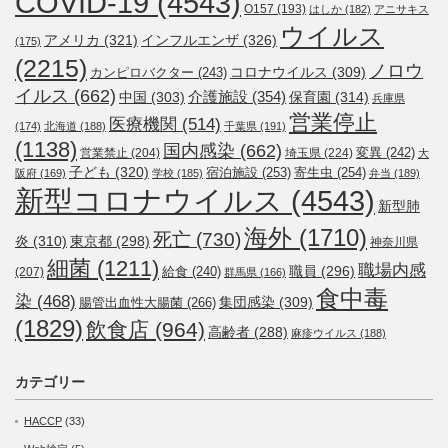
COVID-19
(4543)
O157
(193)
はしか
(182)
アニサキス
ウイルス
アメリカ
(321)
インフルエンザ
(326)
(175)
(2215)
ノロウ
コロナウイルス
(309)
カンピロバクター
(243)
イルス
(662)
介護施設
(354)
中国
(303)
保育園
(314)
兵庫県
営業停止
医療機関
(514)
(174)
北海道
(188)
千葉県
(191)
(1138)
国内感染
(662)
変異
(242)
営業禁止
(204)
埼玉県
(224)
大
子ども
(320)
宿泊施設
(253)
寄生虫
(254)
阪府
(169)
学校
(185)
弁当
(189)
新型コロナウイルス
(4543)
新型肺
海外
(1710)
死亡
(730)
炎
(310)
東京都
(298)
神奈川県
細菌
(1211)
職場内感
職員
(296)
給食
(240)
(207)
群馬県
(166)
食中毒
染
(468)
集団感染
(309)
腸管出血性大腸菌
(266)
(1829)
飲食店
(964)
高齢者
(288)
麻疹ウイルス
(188)
カテゴリー
HACCP
(33)