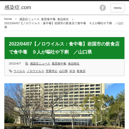
menu
Home
感染症ニュース
,
集団食中毒
,
食品衛生
2022/04/07【ノロウイルス：食中毒】岩国市の飲食店で食中毒 ９人が嘔吐や下痢 ／山口
県
2022/04/07【ノロウイルス：食中毒】岩国市の飲食店
で食中毒 ９人が嘔吐や下痢 ／山口県
2022/4/7
感染症ニュース
,
集団食中毒
,
食品衛生
ウイルス
,
ノロウイルス
,
営業停止
,
山口県
,
弁当
,
飲食店