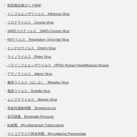
病原微生物ガイドMAP
インフルエンザウイルス Influenza Virus
コロナウイルス Corona Virus
SARSコロナィルス SARS-Corona Virus
RSウイルス Respiratory Syncytial Virus
エンテロウイルス Entero Virus
ライノウイルス Rhino Virus
パラインフルエンザウイルス HPIVs Human Parainfluenza Viruses
アデノウイルス Adeno Virus
麻疹ウイルス（はしか） Measles Virus
風疹ウイルス Rubella Virus
ムンプスウイルス Mumps Virus
溶血性連鎖球菌 Streptococcus
百日咳菌 Bordetella Pertussis
結核菌 Mycobacterium Tuberculosis
マイコプラズマ肺炎球菌 Mycoplasma Pneumoniae