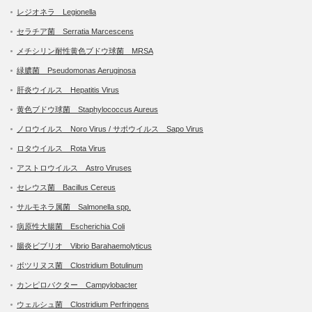
レジオネラ Legionella
セラチア菌 Serratia Marcescens
メチシリン耐性黄色ブドウ球菌 MRSA
緑膿菌 Pseudomonas Aeruginosa
肝炎ウイルス Hepatitis Virus
黄色ブドウ球菌 Staphylococcus Aureus
ノロウイルス Noro Virus / サポウイルス Sapo Virus
ロタウイルス Rota Virus
アストロウイルス Astro Viruses
セレウス菌 Bacillus Cereus
サルモネラ属菌 Salmonella spp.
病原性大腸菌 Escherichia Coli
腸炎ビブリオ Vibrio Barahaemolyticus
ボツリヌス菌 Clostridium Botulinum
カンピロバクター Campylobacter
ウェルシュ菌 Clostridium Perfringens