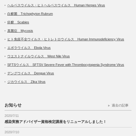
ヘルペスウイルス・ヒトヘルペスウイルス Human Herpes Virus
白癬菌 Trichophyton Rubrum
疥癬 Scabies
真菌症 Mycosis
ヒト免疫不全ウイルス・ヒトレトロウイルス Human Immunodeficiency Virus
エボラウイルス Ebola Virus
ウエストナイルウイルス West Nile Virus
SFTSウイルス SFTSV Severe Fever with Thrombocytopenia Syndrome Virus
デングウイルス Dengue Virus
ジカウイルス Zika Virus
お知らせ
過去の記事
2020/7/11
感染実務アドバイザー資格検定講座をリニューアルしました！
2020/7/10