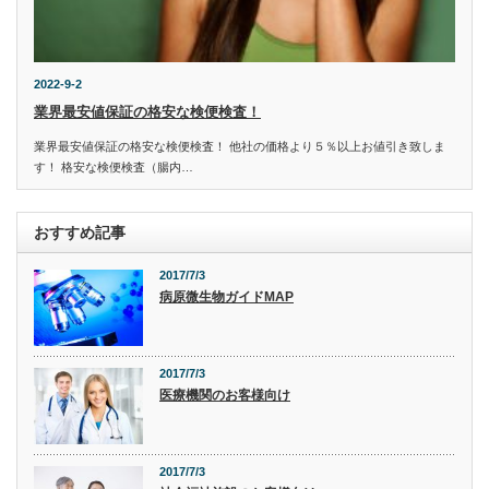
2022-9-2
業界最安値保証の格安な検便検査！
業界最安値保証の格安な検便検査！ 他社の価格より５％以上お値引き致しま
す！ 格安な検便検査（腸内…
おすすめ記事
2017/7/3
病原微生物ガイドMAP
2017/7/3
医療機関のお客様向け
2017/7/3