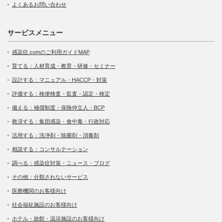
よくあるお問い合わせ
サービスメニュー
感染症.comのご利用ガイドMAP
育てる：人材育成・教育・研修・セミナー
設計する：マニュアル・HACCP・対策
評価する：検便検査・監査・認定・検定
備える：補償制度・保険仲立人・BCP
救済する：集団感染・食中毒・行政対応
活用する：洗浄剤・除菌剤・消毒剤
相談する：コンサルテーション
調べる：感染症対策・ニュース・ブログ
その他：分類されないサービス
医療機関のお客様向け
社会福祉施設のお客様向け
ホテル・旅館・温浴施設のお客様向け