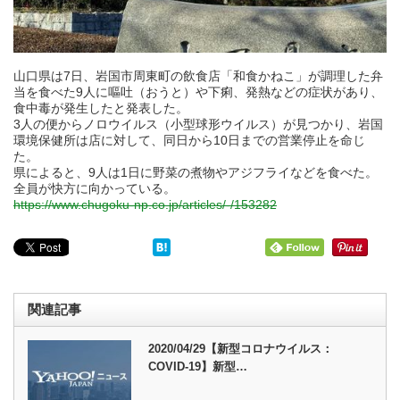
山口県は7日、岩国市周東町の飲食店「和食かねこ」が調理した弁
当を食べた9人に嘔吐（おうと）や下痢、発熱などの症状があり、
食中毒が発生したと発表した。
3人の便からノロウイルス（小型球形ウイルス）が見つかり、岩国
環境保健所は店に対して、同日から10日までの営業停止を命じ
た。
県によると、9人は1日に野菜の煮物やアジフライなどを食べた。
全員が快方に向かっている。
https://www.chugoku-np.co.jp/articles/-/153282
関連記事
2020/04/29【新型コロナウイルス：
COVID-19】新型…