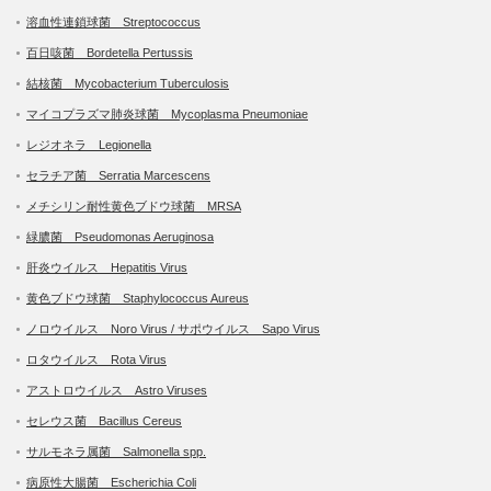
溶血性連鎖球菌 Streptococcus
百日咳菌 Bordetella Pertussis
結核菌 Mycobacterium Tuberculosis
マイコプラズマ肺炎球菌 Mycoplasma Pneumoniae
レジオネラ Legionella
セラチア菌 Serratia Marcescens
メチシリン耐性黄色ブドウ球菌 MRSA
緑膿菌 Pseudomonas Aeruginosa
肝炎ウイルス Hepatitis Virus
黄色ブドウ球菌 Staphylococcus Aureus
ノロウイルス Noro Virus / サポウイルス Sapo Virus
ロタウイルス Rota Virus
アストロウイルス Astro Viruses
セレウス菌 Bacillus Cereus
サルモネラ属菌 Salmonella spp.
病原性大腸菌 Escherichia Coli