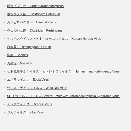
腸炎ビブリオ Vibrio Barahaemolyticus
ボツリヌス菌 Clostridium Botulinum
カンピロバクター Campylobacter
ウェルシュ菌 Clostridium Perfringens
ヘルペスウイルス・ヒトヘルペスウイルス Human Herpes Virus
白癬菌 Trichophyton Rubrum
疥癬 Scabies
真菌症 Mycosis
ヒト免疫不全ウイルス・ヒトレトロウイルス Human Immunodeficiency Virus
エボラウイルス Ebola Virus
ウエストナイルウイルス West Nile Virus
SFTSウイルス SFTSV Severe Fever with Thrombocytopenia Syndrome Virus
デングウイルス Dengue Virus
ジカウイルス Zika Virus