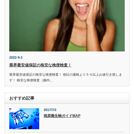
2022-9-2
業界最安値保証の格安な検便検査！
業界最安値保証の格安な検便検査！ 他社の価格より５％以上お値引き致しま
す！ 格安な検便検査（腸内…
おすすめ記事
2017/7/3
病原微生物ガイドMAP