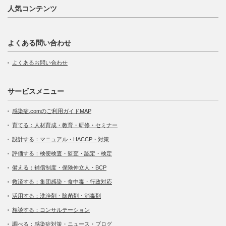
人気コンテンツ
よくある問い合わせ
よくあるお問い合わせ
サービスメニュー
感染症.comのご利用ガイドMAP
育てる：人材育成・教育・研修・セミナー
設計する：マニュアル・HACCP・対策
評価する：検便検査・監査・認定・検定
備える：補償制度・保険仲立人・BCP
救済する：集団感染・食中毒・行政対応
活用する：洗浄剤・除菌剤・消毒剤
相談する：コンサルテーション
調べる：感染症対策・ニュース・ブログ