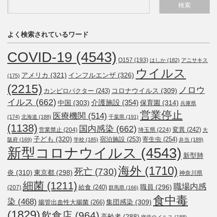
よく検索されているワード
COVID-19
(4543)
O157
(193)
はしか
(182)
アニサキス
ウイルス
アメリカ
(321)
インフルエンザ
(326)
(175)
(2215)
ノロウ
コロナウイルス
(309)
カンピロバクター
(243)
イルス
(662)
介護施設
(354)
中国
(303)
保育園
(314)
兵庫県
営業停止
医療機関
(514)
(174)
北海道
(188)
千葉県
(191)
(1138)
国内感染
(662)
変異
(242)
営業禁止
(204)
埼玉県
(224)
大
子ども
(320)
宿泊施設
(253)
寄生虫
(254)
阪府
(169)
学校
(185)
弁当
(189)
新型コロナウイルス
(4543)
新型肺
海外
(1710)
死亡
(730)
炎
(310)
東京都
(298)
神奈川県
細菌
(1211)
職場内感
職員
(296)
給食
(240)
(207)
群馬県
(166)
食中毒
染
(468)
集団感染
(309)
腸管出血性大腸菌
(266)
(1829)
飲食店
(964)
高齢者
(288)