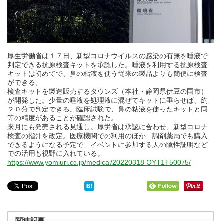
厚生労働省は１７日、新型コロナウイルスの感染の有無を唾液で
判定できる抗原検査キットを承認した。唾液を利用する抗原検査
キットは初めてで、鼻の粘液を使う従来の製品よりも簡便に検査
ができる。
検査キットを製造販売するタウンズ（本社・静岡県伊豆の国市）
が開発した。少量の唾液を処理液に混ぜてキットに垂らせば、約
２０分で判定できる。臨床試験で、鼻の粘液を使ったキットと同
等の精度があることが確認された。
来月にも発売される見通し。厚労省は承認に合わせ、新型コロナ
検査の指針を改定。医療機関での利用のほか、調剤薬局でも購入
できるようになる予定で、イベントに参加する人の陰性証明など
での活用も視野に入れている。
https://www.yomiuri.co.jp/medical/20220318-OYT1T50075/
関連記事