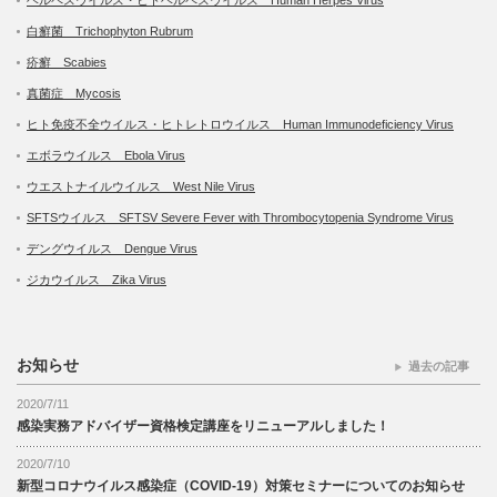
白癬菌 Trichophyton Rubrum
疥癬 Scabies
真菌症 Mycosis
ヒト免疫不全ウイルス・ヒトレトロウイルス Human Immunodeficiency Virus
エボラウイルス Ebola Virus
ウエストナイルウイルス West Nile Virus
SFTSウイルス SFTSV Severe Fever with Thrombocytopenia Syndrome Virus
デングウイルス Dengue Virus
ジカウイルス Zika Virus
お知らせ
過去の記事
2020/7/11
感染実務アドバイザー資格検定講座をリニューアルしました！
2020/7/10
新型コロナウイルス感染症（COVID-19）対策セミナーについてのお知らせ