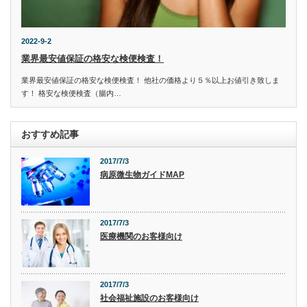
2022-9-2
業界最安値保証の格安な検便検査！
業界最安値保証の格安な検便検査！ 他社の価格より５％以上お値引き致しま
す！ 格安な検便検査（腸内…
おすすめ記事
2017/7/3
病原微生物ガイドMAP
2017/7/3
医療機関のお客様向け
2017/7/3
社会福祉施設のお客様向け