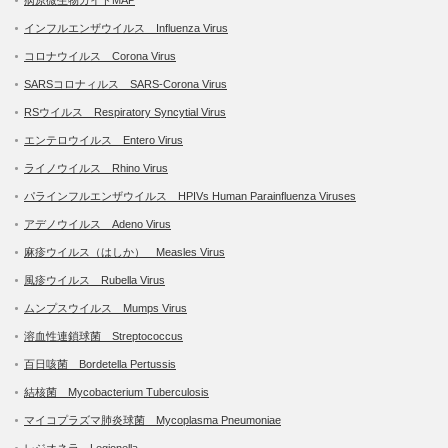
インフルエンザウイルス Influenza Virus
コロナウイルス Corona Virus
SARSコロナィルス SARS-Corona Virus
RSウイルス Respiratory Syncytial Virus
エンテロウイルス Entero Virus
ライノウイルス Rhino Virus
パラインフルエンザウイルス HPIVs Human Parainfluenza Viruses
アデノウイルス Adeno Virus
麻疹ウイルス（はしか） Measles Virus
風疹ウイルス Rubella Virus
ムンプスウイルス Mumps Virus
溶血性連鎖球菌 Streptococcus
百日咳菌 Bordetella Pertussis
結核菌 Mycobacterium Tuberculosis
マイコプラズマ肺炎球菌 Mycoplasma Pneumoniae
レジオネラ Legionella