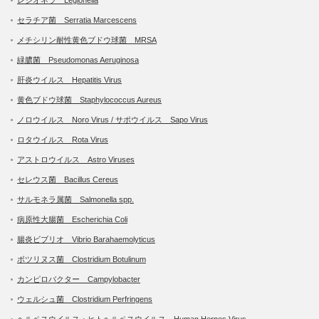
セラチア菌 Serratia Marcescens
メチシリン耐性黄色ブドウ球菌 MRSA
緑膿菌 Pseudomonas Aeruginosa
肝炎ウイルス Hepatitis Virus
黄色ブドウ球菌 Staphylococcus Aureus
ノロウイルス Noro Virus / サポウイルス Sapo Virus
ロタウイルス Rota Virus
アストロウイルス Astro Viruses
セレウス菌 Bacillus Cereus
サルモネラ属菌 Salmonella spp.
病原性大腸菌 Escherichia Coli
腸炎ビブリオ Vibrio Barahaemolyticus
ボツリヌス菌 Clostridium Botulinum
カンピロバクター Campylobacter
ウェルシュ菌 Clostridium Perfringens
ヘルペスウイルス・ヒトヘルペスウイルス Human Herpes Virus