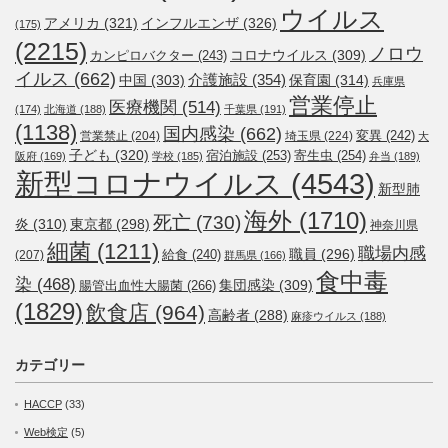
ウイルス
アメリカ
(321)
インフルエンザ
(326)
(175)
(2215)
ノロウ
コロナウイルス
(309)
カンピロバクター
(243)
イルス
(662)
介護施設
(354)
中国
(303)
保育園
(314)
兵庫県
営業停止
医療機関
(514)
(174)
北海道
(188)
千葉県
(191)
(1138)
国内感染
(662)
変異
(242)
営業禁止
(204)
埼玉県
(224)
大
子ども
(320)
宿泊施設
(253)
寄生虫
(254)
阪府
(169)
学校
(185)
弁当
(189)
新型コロナウイルス
(4543)
新型肺
海外
(1710)
死亡
(730)
炎
(310)
東京都
(298)
神奈川県
細菌
(1211)
職場内感
職員
(296)
給食
(240)
(207)
群馬県
(166)
食中毒
染
(468)
集団感染
(309)
腸管出血性大腸菌
(266)
(1829)
飲食店
(964)
高齢者
(288)
麻疹ウイルス
(188)
カテゴリー
HACCP
(33)
Web検定
(5)