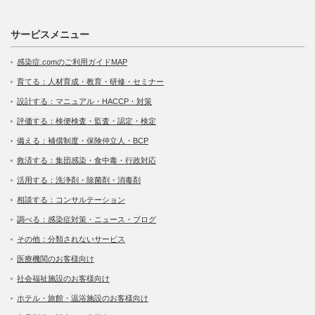
サービスメニュー
感染症.comのご利用ガイドMAP
育てる：人材育成・教育・研修・セミナー
設計する：マニュアル・HACCP・対策
評価する：検便検査・監査・認定・検定
備える：補償制度・保険仲立人・BCP
救済する：集団感染・食中毒・行政対応
活用する：洗浄剤・除菌剤・消毒剤
相談する：コンサルテーション
調べる：感染症対策・ニュース・ブログ
その他：分類されないサービス
医療機関のお客様向け
社会福祉施設のお客様向け
ホテル・旅館・温浴施設のお客様向け