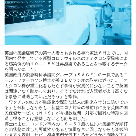
英国の感染症研究の第一人者ともされる専門家は６日までに、同
国内で発生している新型コロナウイルスのオミクロン変異株によ
る感染例の約１０～１５％は再感染であることを示唆するデータ
を明らかにした。
英国政府の緊急時科学諮問グループ（ＳＡＧＥ）の一員であるニ
ール・ファーガソン博士が英ＢＢＣラジオの取材に述べた。「オ
ミクロン株が重症化をもたらす事例が実質的に少ないことで英国
は間違いなく助かっており、そうでなければ入院者がより高くな
る事態に遭遇していただろう」と指摘。
「ワクチンの効力が重症化や深刻な結末の到来を十分に防いでい
る」と分析しながらも、新型コロナ対策の最前線にある英国の国
民保健サービス（ＮＨＳ）が今後数週間、対応で困難な時期を回
避し得ることは意味しないとも釘を刺した。
博士はまた、ロンドン市内の１８～５０歳の住民の感染率が頭打
ちの状態に達した可能性があると慎重な言い回しながらも楽観的
な見方を表明。ただ、感染事例が低下するかどうかの判断を下す