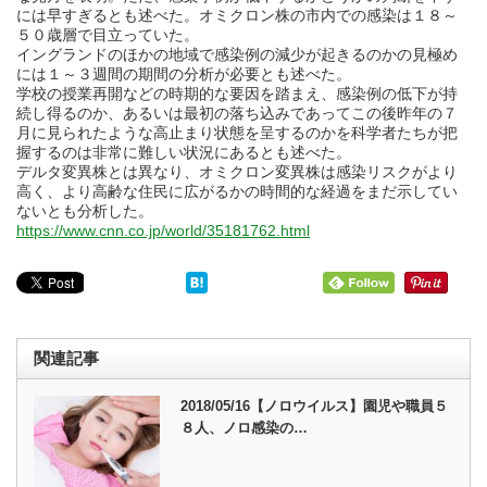
には早すぎるとも述べた。オミクロン株の市内での感染は１８～
５０歳層で目立っていた。
イングランドのほかの地域で感染例の減少が起きるのかの見極め
には１～３週間の期間の分析が必要とも述べた。
学校の授業再開などの時期的な要因を踏まえ、感染例の低下が持
続し得るのか、あるいは最初の落ち込みであってこの後昨年の７
月に見られたような高止まり状態を呈するのかを科学者たちが把
握するのは非常に難しい状況にあるとも述べた。
デルタ変異株とは異なり、オミクロン変異株は感染リスクがより
高く、より高齢な住民に広がるかの時間的な経過をまだ示してい
ないとも分析した。
https://www.cnn.co.jp/world/35181762.html
関連記事
2018/05/16【ノロウイルス】園児や職員５
８人、ノロ感染の…