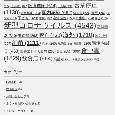
営業停止
医療機関
(514)
(174)
北海道
(188)
千葉県
(191)
(1138)
国内感染
(662)
変異
(242)
営業禁止
(204)
埼玉県
(224)
大
子ども
(320)
宿泊施設
(253)
寄生虫
(254)
阪府
(169)
学校
(185)
弁当
(189)
新型コロナウイルス
(4543)
新型肺
海外
(1710)
死亡
(730)
炎
(310)
東京都
(298)
神奈川県
細菌
(1211)
職場内感
職員
(296)
給食
(240)
(207)
群馬県
(166)
食中毒
染
(468)
集団感染
(309)
腸管出血性大腸菌
(266)
(1829)
飲食店
(964)
高齢者
(288)
麻疹ウイルス
(188)
カテゴリー
HACCP
(33)
Web検定
(5)
お問い合わせ
(13)
よくあるお問い合わせ
(19)
アレルギーガイド
(16)