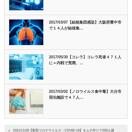
2017/03/07【結核集団感染】大阪府豊中市
で１４人が結核集…
2017/05/30【コレラ】コレラ死者４７１人
に＝内戦で荒廃、…
2017/03/02【ノロウイルス食中毒】大分市
宿泊施設で４７人…
2021/11/28【新型コロナウイルス：COVID-19】キムチ作りで200人感