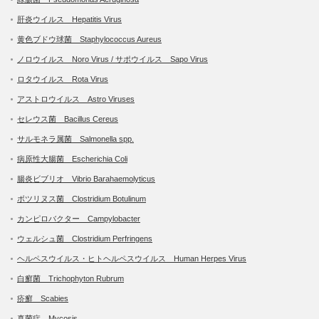
肝炎ウイルス Hepatitis Virus
黄色ブドウ球菌 Staphylococcus Aureus
ノロウイルス Noro Virus / サポウイルス Sapo Virus
ロタウイルス Rota Virus
アストロウイルス Astro Viruses
セレウス菌 Bacillus Cereus
サルモネラ属菌 Salmonella spp.
病原性大腸菌 Escherichia Coli
腸炎ビブリオ Vibrio Barahaemolyticus
ボツリヌス菌 Clostridium Botulinum
カンピロバクター Campylobacter
ウェルシュ菌 Clostridium Perfringens
ヘルペスウイルス・ヒトヘルペスウイルス Human Herpes Virus
白癬菌 Trichophyton Rubrum
疥癬 Scabies
真菌症 Mycosis