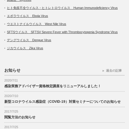
ヒト免疫不全ウイルス・ヒトレトロウイルス Human Immunodeficiency Virus
エボラウイルス Ebola Virus
ウエストナイルウイルス West Nile Virus
SFTSウイルス SFTSV Severe Fever with Thrombocytopenia Syndrome Virus
デングウイルス Dengue Virus
ジカウイルス Zika Virus
お知らせ
過去の記事
2020/7/11
感染実務アドバイザー資格検定講座をリニューアルしました！
2020/7/10
新型コロナウイルス感染症（COVID-19）対策セミナーについてのお知らせ
2017/7/25
閲覧方法のお知らせ
2017/7/25