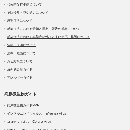
代表的な抗生剤について
予防接種・ワクチンについて
感染症法について
感染症法における分類と届出・報告の義務について
感染症法における感染症の性格と主な対応・措置について
清掃・洗浄について
消毒・滅菌について
カビ対策について
海外感染症ガイド
アレルギーガイド
病原微生物ガイド
病原微生物ガイドMAP
インフルエンザウイルス Influenza Virus
コロナウイルス Corona Virus
SARSコロナィルス SARS-Corona Virus