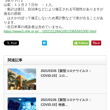
【取り下げ】
山梨：１１月２７日分 －１人。
・集計は後日、自治体などにより修正される可能性がありますが
過去の原稿
はさかのぼって修正しないため累計数などで差が出ることがあ
ります。
・在日米軍の感染者は含めていません。
https://www3.nhk.or.jp/…/20211128/k10013365581000.html
関連記事
2021/03/26【新型コロナウイルス：
COVID-19】コロ…
2021/01/26【新型コロナウイルス：
COVID-19】特措…