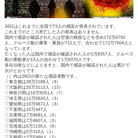
28日はこれまでに全国で73人の感染が発表されています。
これまでのところ死亡した人の発表はありません。
国内で感染が確認された人は空港の検疫などを含め172万6792
人、クルーズ船の乗客・乗員が712人で、合わせて172万7504人と
なっています。
亡くなった人は国内で感染が確認された人が1万8357人、クルーズ
船の乗船者が13人の合わせて1万8370人です。
各自治体などによりますと、国内で感染が確認された人は累計で
次のとおりです。
（）内は28日の新たな感染者数です。
▽東京都は38万2188人（9）
▽大阪府は20万3113人（13）
▽神奈川県は16万9251人（7）
▽埼玉県は11万5820人（3）
▽愛知県は10万6872人（3）
▽千葉県は10万447人
▽兵庫県は7万8681人（3）
▽福岡県は7万4607人（3）
▽北海道は6万1135人（8）
▽沖縄県は5万310人（1）
▽京都府は3万5988人（2）