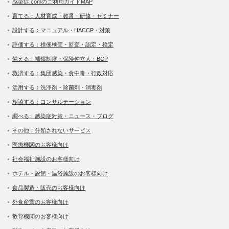
感染症.comのご利用ガイドMAP
育てる：人材育成・教育・研修・セミナー
設計する：マニュアル・HACCP・対策
評価する：検便検査・監査・認定・検定
備える：補償制度・保険仲立人・BCP
救済する：集団感染・食中毒・行政対応
活用する：洗浄剤・除菌剤・消毒剤
相談する：コンサルテーション
調べる：感染症対策・ニュース・ブログ
その他：分類されないサービス
医療機関のお客様向け
社会福祉施設のお客様向け
ホテル・旅館・温浴施設のお客様向け
食品製造・販売のお客様向け
外食産業のお客様向け
教育機関のお客様向け