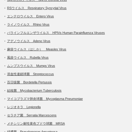
RSウイルス Respiratory Syncytial Virus
エンテロウイルス Entero Virus
ライノウイルス Rhino Virus
パラインフルエンザウイルス HPIVs Human Parainfluenza Viruses
アデノウイルス Adeno Virus
麻疹ウイルス（はしか） Measles Virus
風疹ウイルス Rubella Virus
ムンプスウイルス Mumps Virus
溶血性連鎖球菌 Streptococcus
百日咳菌 Bordetella Pertussis
結核菌 Mycobacterium Tuberculosis
マイコプラズマ肺炎球菌 Mycoplasma Pneumoniae
レジオネラ Legionella
セラチア菌 Serratia Marcescens
メチシリン耐性黄色ブドウ球菌 MRSA
緑膿菌 Pseudomonas Aeruginosa