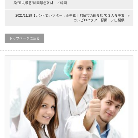
染“過去最悪”韓国緊急取材 ／韓国
2021/11/29【カンピロバクター：食中毒】都留市の飲食店 客３人食中毒
カンピロバクター原因 ／山梨県
トップページに戻る