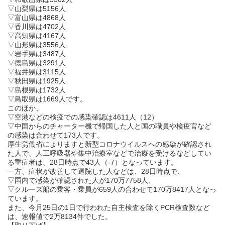
▽山梨県は5156人
▽富山県は4868人
▽香川県は4702人
▽高知県は4167人
▽山形県は3556人
▽岩手県は3487人
▽徳島県は3291人
▽福井県は3115人
▽秋田県は1925人
▽島根県は1732人
▽鳥取県は1669人です。
このほか、
▽空港などの検疫での感染確認は4611人（12）
▽中国からのチャーター機で帰国した人と国の職員や検疫官など
の感染は合わせて173人です。
厚生労働省によりますと新型コロナウイルスへの感染が確認され
た人で、人工呼吸器や集中治療室などで治療を受けるなどしてい
る重症者は、28日時点で43人（-7）となっています。
一方、症状が改善して退院した人などは、28日時点で、
▽国内で感染が確認された人が170万7758人、
▽クルーズ船の乗客・乗員が659人の合わせて170万8417人となっ
ています。
また、今月25日の1日で行われた自主検査を除くPCR検査数など
は、速報値で2万8134件でした。