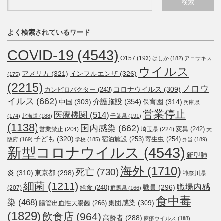
よく検索されているワード
COVID-19
(4543)
O157
(193)
はしか
(182)
アニサキス
ウイルス
アメリカ
(321)
インフルエンザ
(326)
(175)
(2215)
ノロウ
コロナウイルス
(309)
カンピロバクター
(243)
イルス
(662)
介護施設
(354)
中国
(303)
保育園
(314)
兵庫県
営業停止
医療機関
(514)
(174)
北海道
(188)
千葉県
(191)
(1138)
国内感染
(662)
変異
(242)
営業禁止
(204)
埼玉県
(224)
大
子ども
(320)
宿泊施設
(253)
寄生虫
(254)
阪府
(169)
学校
(185)
弁当
(189)
新型コロナウイルス
(4543)
新型肺
海外
(1710)
死亡
(730)
炎
(310)
東京都
(298)
神奈川県
細菌
(1211)
職場内感
職員
(296)
給食
(240)
(207)
群馬県
(166)
食中毒
染
(468)
集団感染
(309)
腸管出血性大腸菌
(266)
(1829)
飲食店
(964)
高齢者
(288)
麻疹ウイルス
(188)