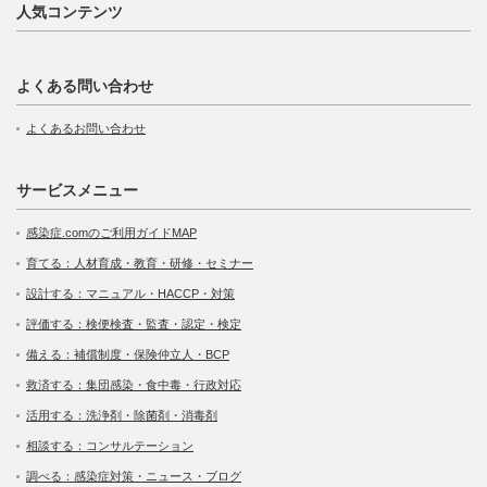
人気コンテンツ
よくある問い合わせ
よくあるお問い合わせ
サービスメニュー
感染症.comのご利用ガイドMAP
育てる：人材育成・教育・研修・セミナー
設計する：マニュアル・HACCP・対策
評価する：検便検査・監査・認定・検定
備える：補償制度・保険仲立人・BCP
救済する：集団感染・食中毒・行政対応
活用する：洗浄剤・除菌剤・消毒剤
相談する：コンサルテーション
調べる：感染症対策・ニュース・ブログ