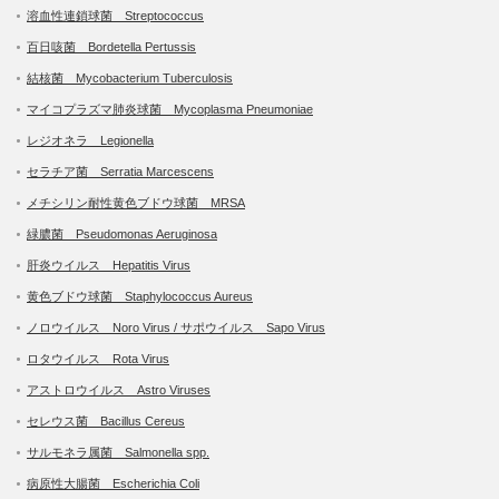
溶血性連鎖球菌 Streptococcus
百日咳菌 Bordetella Pertussis
結核菌 Mycobacterium Tuberculosis
マイコプラズマ肺炎球菌 Mycoplasma Pneumoniae
レジオネラ Legionella
セラチア菌 Serratia Marcescens
メチシリン耐性黄色ブドウ球菌 MRSA
緑膿菌 Pseudomonas Aeruginosa
肝炎ウイルス Hepatitis Virus
黄色ブドウ球菌 Staphylococcus Aureus
ノロウイルス Noro Virus / サポウイルス Sapo Virus
ロタウイルス Rota Virus
アストロウイルス Astro Viruses
セレウス菌 Bacillus Cereus
サルモネラ属菌 Salmonella spp.
病原性大腸菌 Escherichia Coli