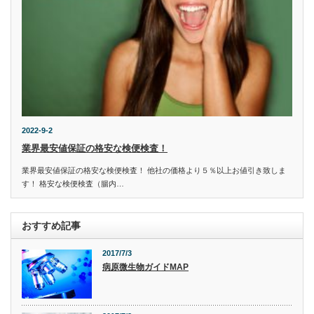
2022-9-2
業界最安値保証の格安な検便検査！
業界最安値保証の格安な検便検査！ 他社の価格より５％以上お値引き致しま
す！ 格安な検便検査（腸内…
おすすめ記事
2017/7/3
病原微生物ガイドMAP