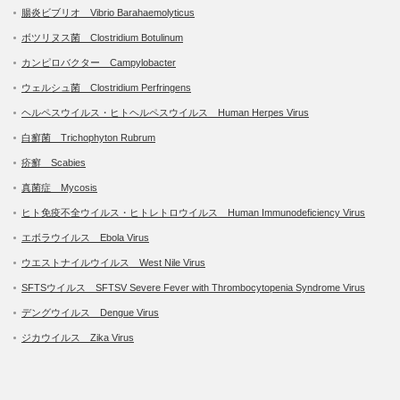
腸炎ビブリオ Vibrio Barahaemolyticus
ボツリヌス菌 Clostridium Botulinum
カンピロバクター Campylobacter
ウェルシュ菌 Clostridium Perfringens
ヘルペスウイルス・ヒトヘルペスウイルス Human Herpes Virus
白癬菌 Trichophyton Rubrum
疥癬 Scabies
真菌症 Mycosis
ヒト免疫不全ウイルス・ヒトレトロウイルス Human Immunodeficiency Virus
エボラウイルス Ebola Virus
ウエストナイルウイルス West Nile Virus
SFTSウイルス SFTSV Severe Fever with Thrombocytopenia Syndrome Virus
デングウイルス Dengue Virus
ジカウイルス Zika Virus