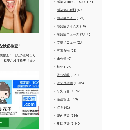
感染症.comについて
(14)
感染症の種類
(59)
感染症ガイド
(127)
感染症タイムズ
(10)
感染症ニュース
(9,188)
支援メニュー
(23)
な検便検査！
有毒食物
(39)
便検査！ 他社の価格より
未分類
(9)
！ 格安な検便検査（腸内…
検査
(123)
流行情報
(3,271)
海外感染症
(1,205)
研究報告
(1,197)
衛生管理
(833)
誤食
(61)
院内感染
(294)
集団感染
(1,840)