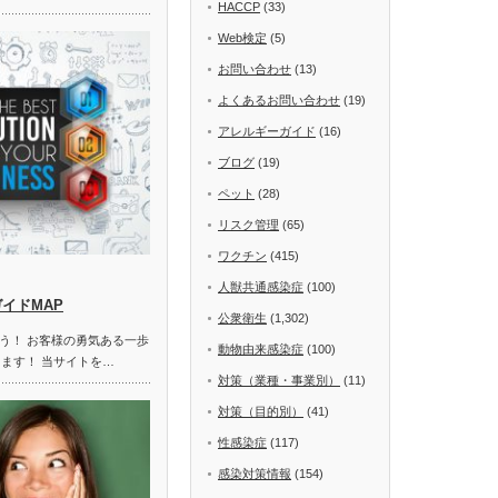
HACCP
(33)
Web検定
(5)
お問い合わせ
(13)
よくあるお問い合わせ
(19)
アレルギーガイド
(16)
ブログ
(19)
ペット
(28)
リスク管理
(65)
ワクチン
(415)
人獣共通感染症
(100)
ガイドMAP
公衆衛生
(1,302)
う！ お客様の勇気ある一歩
動物由来感染症
(100)
します！ 当サイトを…
対策（業種・事業別）
(11)
対策（目的別）
(41)
性感染症
(117)
感染対策情報
(154)