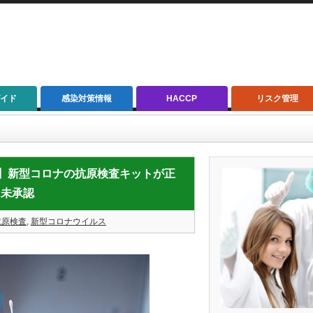
イド
感染対策情報
HACCP
リスク管理
型コロナの抗原検査キットが正式に市販へ 現在市販されている検査キットは未承認
D-19】新型コロナの抗原検査キットが正
は未承認
抗原検査
,
新型コロナウイルス