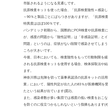
市販されるようになる見通しです。
抗原検査キットを使った場合、「抗原検査陰性＝感染し
～90％と製品ごとにばらつきがありますが、「抗原検
特異度はほぼ100％です。
パンデミック初期から、国際的にPCR検査や抗原検査
が、感度の問題から「陰性証明」は「非感染証明」とイ
問題」というのは、症状がない段階で感染させてしまう
ころが大きいです。
今後、日本においても、検査陰性をもって行動制限を緩
される抗原検査キットを使用する場合、検体採取法や結
ます。
神奈川県は先陣を切って薬事承認済の抗原キットの活用
業」において、陽性判定が出た人の83％が医療機関を
たという結果が出ています(図2)。
また、感染者数が多い集団では感度の低い検査をおこな
を防ぐのに役立つかもしれないという指摘もあります(4