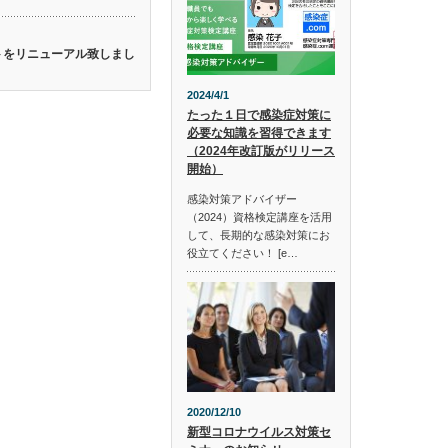
イトをリニューアル致しまし
2024/4/1
たった１日で感染症対策に
必要な知識を習得できます
（2024年改訂版がリリース
開始）
感染対策アドバイザー
（2024）資格検定講座を活用
して、長期的な感染対策にお
役立てください！ [e…
2020/12/10
新型コロナウイルス対策セ