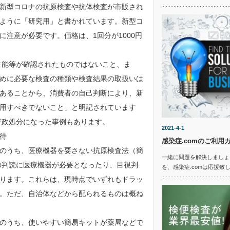
新型コロナの抗原検査や抗体検査が市販され
ように「研究用」と書かれています。新型コ
注意が必要です。価格は、1回分が1000円
性能等が確認されたものではないこと、ま
めに必要な検査の種類や検査結果の取扱いは
あることから、消費者の自己判断により、新
用すべきでないこと」と明記されています
行政処分になった事例もあります。
2021-4-1
待
感染症.comのご利用
のうち、医療機器を要さない抗原検査法（簡
一緒に問題を解決しましょ
の判読に医療機器が必要となったり、目視判
を、感染症.comは応援致
ります。これらは、現時点でいずれもドラッ
。ただ、自治体などから配られるものは概ね
のうち、使いやすい簡易キットが薬局などで