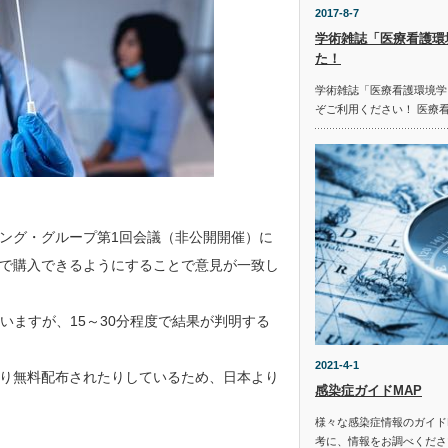
2017-8-7
学術雑誌「医療看護環
た！
学術雑誌「医療看護環境学
ぞご利用ください！ 医療
キング・グループ第1回会議（非公開開催）に
で購入できるようにすることで意見が一致し
いますが、15～30分程度で結果が判明する
2021-4-1
り無料配布されたりしているため、日本より
感染症ガイドMAP
様々な感染症情報のガイド
考に、情報をお調べください