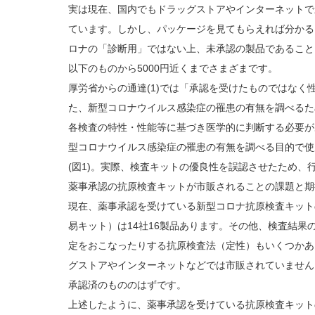
実は現在、国内でもドラッグストアやインターネットで
ています。しかし、パッケージを見てもらえれば分かる
ロナの「診断用」ではない上、未承認の製品であることに
以下のものから5000円近くまでさまざまです。
厚労省からの通達(1)では「承認を受けたものではなく
た、新型コロナウイルス感染症の罹患の有無を調べるた
各検査の特性・性能等に基づき医学的に判断する必要が
型コロナウイルス感染症の罹患の有無を調べる目的で使
(図1)。実際、検査キットの優良性を誤認させたため、
薬事承認の抗原検査キットが市販されることの課題と期
現在、薬事承認を受けている新型コロナ抗原検査キット
易キット）は14社16製品あります。その他、検査結果
定をおこなったりする抗原検査法（定性）もいくつかあ
グストアやインターネットなどでは市販されていません
承認済のもののはずです。
上述したように、薬事承認を受けている抗原検査キット