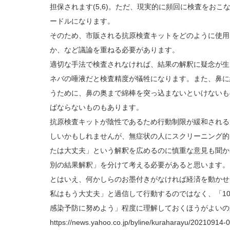
担保されます(5,6)。ただ、現実的に頻回に検査をお
ードルになります。
そのため、市販される抗原検査キットをどのように使用
か、など議論を重ねる必要があります。
適切な手法で検査されなければ、結果の解釈に疑念が生
ネバの唾液だと検査精度が犠牲になります。また、鼻に
うために、鼻の奥まで綿棒を突っ込まないといけないも
ばならないものもあります。
抗原検査キットが陰性であるため行動制限が緩和される
しいかもしれませんが、無症状の人にスクリーニング的
たは大丈夫」という解釈を広めるのに慎重な意見も聞か
別の結果解釈」を分けて考える必要があると思います。
とはいえ、何かしらのお墨付きがなければ経済を動かせ
私はもう大丈夫」と過信して行動するのではなく、「1
感染予防に努めよう」程度に理解しておくほうがよいの
https://news.yahoo.co.jp/byline/kuraharayu/20210914