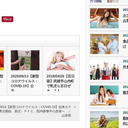
201
ホ
お
201
食
け
201
外
新型
2020/06/13【新型
2018/04/26【百日
：
コロナウイルス：
咳】武雄市山内町
COVID-19】公
で乳児ら百日ぜ
201
共…
き ７人…
教
1/09/14【新型コロナウイルス：COVID-19】抗体カク
療法開始 新庄・ＰＦＣ、院内療養中の患者へ ／
201
山形県
動
向