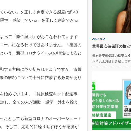
ていない」を正しく判定できる感度は約40
査陽性＝感染している」を正しく判定できる
によって「陰性証明」がおこなわれています
2022-9-2
コールになるわけではありません。「感度の
業界最安値保証の格安
という、新型コロナウイルスの特性によると
業界最安値保証の格安な検
５％以上お値引き致します
和する方向に舵が切られるようですが、市販
果の解釈について十分に啓蒙する必要があり
を始めています。「抗原検査キット配送事
受診し、全ての人が通勤・通学・外出を控え
ったとしても新型コロナのオーバーシュート
)。そして、定期的に繰り返すほうが感度が