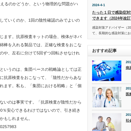
こなえるのかどうか、という物理的な問題がハ
2024-4-1
たった１日で感染症対
できます（2024年改
していくのか、1回の陰性確認のみでよいの
感染対策アドバイザー（20
て、長期的な感染対策にお役
じます。抗原検査キットの場合、検体がネバ
綿棒を入れる製品では、正確な検査をおこな
おすすめ記事
のや、左右に分けて5回ずつ回転させなけれ
201
病
というのは、集団ベースの戦略論としては正
に抗原検査をおこなって、「陰性だからあな
れます。私も、「集団における戦略」と「個
201
医
ないのは事実です。「抗原検査が陰性だから
00％安心できるわけではないので、引き続き
201
かもしれません。
社
-00257983