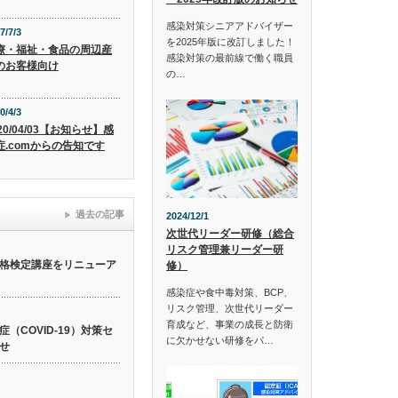
感染対策シニアアドバイザー
7/7/3
を2025年版に改訂しました！
療・福祉・食品の周辺産
感染対策の最前線で働く職員
のお客様向け
の…
0/4/3
20/04/03【お知らせ】感
症.comからの告知です
過去の記事
2024/12/1
次世代リーダー研修（総合
リスク管理兼リーダー研
格検定講座をリニューア
修）
感染症や食中毒対策、BCP、
リスク管理、次世代リーダー
育成など、事業の成長と防衛
（COVID-19）対策セ
に欠かせない研修をパ…
せ