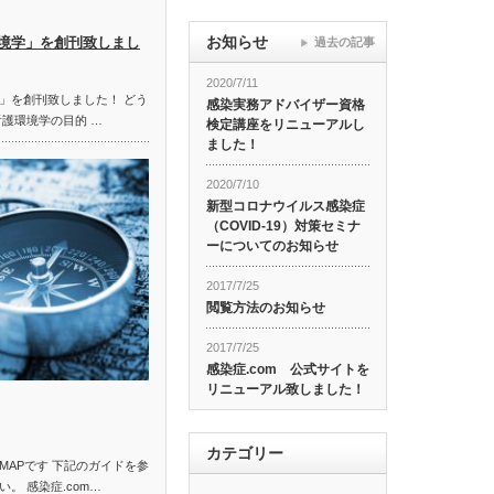
お知らせ
境学」を創刊致しまし
過去の記事
2020/7/11
」を創刊致しました！ どう
感染実務アドバイザー資格
看護環境学の目的 …
検定講座をリニューアルし
ました！
2020/7/10
新型コロナウイルス感染症
（COVID-19）対策セミナ
ーについてのお知らせ
2017/7/25
閲覧方法のお知らせ
2017/7/25
感染症.com 公式サイトを
リニューアル致しました！
カテゴリー
MAPです 下記のガイドを参
。 感染症.com…