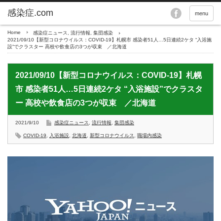
menu
Home
感染症ニュース
,
流行情報
,
集団感染
2021/09/10【新型コロナウイルス：COVID-19】札幌市 感染者51人…5日連続2ケタ “入浴施
設”でクラスター 高校や飲食店の3つが収束 ／北海道
2021/09/10【新型コロナウイルス：COVID-19】札幌
市 感染者51人…5日連続2ケタ “入浴施設”でクラスタ
ー 高校や飲食店の3つが収束 ／北海道
2021/9/10
感染症ニュース
,
流行情報
,
集団感染
COVID-19
,
入浴施設
,
北海道
,
新型コロナウイルス
,
職場内感染