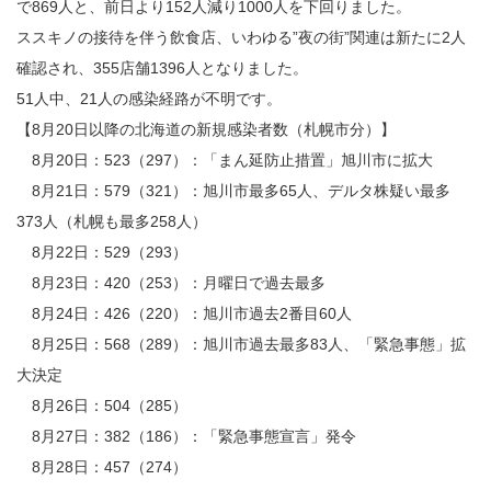
で869人と、前日より152人減り1000人を下回りました。
ススキノの接待を伴う飲食店、いわゆる”夜の街”関連は新たに2人
確認され、355店舗1396人となりました。
51人中、21人の感染経路が不明です。
【8月20日以降の北海道の新規感染者数（札幌市分）】
8月20日：523（297）：「まん延防止措置」旭川市に拡大
8月21日：579（321）：旭川市最多65人、デルタ株疑い最多
373人（札幌も最多258人）
8月22日：529（293）
8月23日：420（253）：月曜日で過去最多
8月24日：426（220）：旭川市過去2番目60人
8月25日：568（289）：旭川市過去最多83人、「緊急事態」拡
大決定
8月26日：504（285）
8月27日：382（186）：「緊急事態宣言」発令
8月28日：457（274）