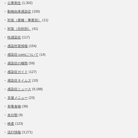
公衆衛生
(1,302)
動物由来感染症
(100)
対策（業種・事業別）
(11)
対策（目的別）
(41)
性感染症
(117)
感染対策情報
(154)
感染症.comについて
(14)
感染症の種類
(59)
感染症ガイド
(127)
感染症タイムズ
(10)
感染症ニュース
(9,188)
支援メニュー
(23)
有毒食物
(39)
未分類
(9)
検査
(123)
流行情報
(3,271)