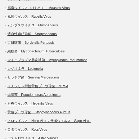
麻疹ウイルス（はしか） Measles Virus
風疹ウイルス Rubella Virus
ムンプスウイルス Mumps Virus
溶血性連鎖球菌 Streptococcus
百日咳菌 Bordetella Pertussis
結核菌 Mycobacterium Tuberculosis
マイコプラズマ肺炎球菌 Mycoplasma Pneumoniae
レジオネラ Legionella
セラチア菌 Serratia Marcescens
メチシリン耐性黄色ブドウ球菌 MRSA
緑膿菌 Pseudomonas Aeruginosa
肝炎ウイルス Hepatitis Virus
黄色ブドウ球菌 Staphylococcus Aureus
ノロウイルス Noro Virus / サポウイルス Sapo Virus
ロタウイルス Rota Virus
アストロウイルス Astro Viruses