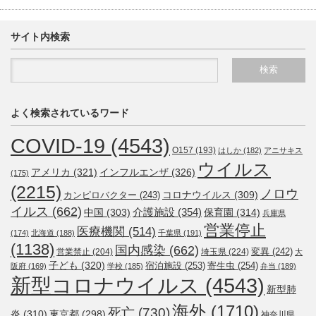
サイト内検索
よく検索されているワード
COVID-19
(4543)
O157
(193)
はしか
(182)
アニサキス
ウイルス
アメリカ
(321)
インフルエンザ
(326)
(175)
(2215)
ノロウ
コロナウイルス
(309)
カンピロバクター
(243)
イルス
(662)
介護施設
(354)
中国
(303)
保育園
(314)
兵庫県
営業停止
医療機関
(514)
(174)
北海道
(188)
千葉県
(191)
(1138)
国内感染
(662)
変異
(242)
営業禁止
(204)
埼玉県
(224)
大
子ども
(320)
宿泊施設
(253)
寄生虫
(254)
阪府
(169)
学校
(185)
弁当
(189)
新型コロナウイルス
(4543)
新型肺
海外
(1710)
死亡
(730)
炎
(310)
東京都
(298)
神奈川県