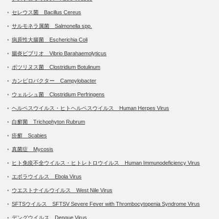
セレウス菌 Bacillus Cereus
サルモネラ属菌 Salmonella spp.
病原性大腸菌 Escherichia Coli
腸炎ビブリオ Vibrio Barahaemolyticus
ボツリヌス菌 Clostridium Botulinum
カンピロバクター Campylobacter
ウェルシュ菌 Clostridium Perfringens
ヘルペスウイルス・ヒトヘルペスウイルス Human Herpes Virus
白癬菌 Trichophyton Rubrum
疥癬 Scabies
真菌症 Mycosis
ヒト免疫不全ウイルス・ヒトレトロウイルス Human Immunodeficiency Virus
エボラウイルス Ebola Virus
ウエストナイルウイルス West Nile Virus
SFTSウイルス SFTSV Severe Fever with Thrombocytopenia Syndrome Virus
デングウイルス Dengue Virus