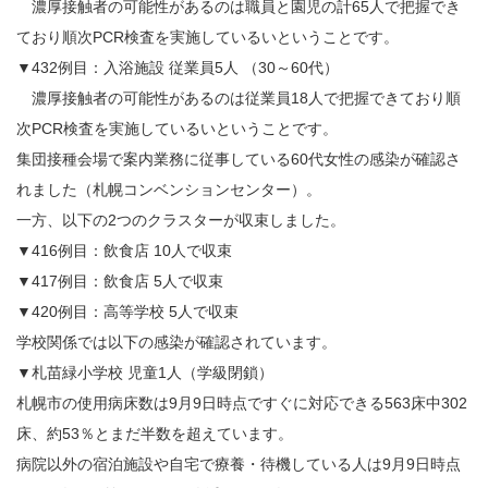
濃厚接触者の可能性があるのは職員と園児の計65人で把握でき
ており順次PCR検査を実施しているいということです。
▼432例目：入浴施設 従業員5人 （30～60代）
濃厚接触者の可能性があるのは従業員18人で把握できており順
次PCR検査を実施しているいということです。
集団接種会場で案内業務に従事している60代女性の感染が確認さ
れました（札幌コンベンションセンター）。
一方、以下の2つのクラスターが収束しました。
▼416例目：飲食店 10人で収束
▼417例目：飲食店 5人で収束
▼420例目：高等学校 5人で収束
学校関係では以下の感染が確認されています。
▼札苗緑小学校 児童1人（学級閉鎖）
札幌市の使用病床数は9月9日時点ですぐに対応できる563床中302
床、約53％とまだ半数を超えています。
病院以外の宿泊施設や自宅で療養・待機している人は9月9日時点