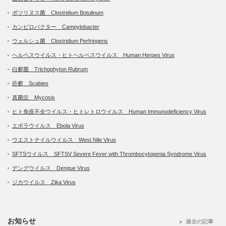
ボツリヌス菌 Clostridium Botulinum
カンピロバクター Campylobacter
ウェルシュ菌 Clostridium Perfringens
ヘルペスウイルス・ヒトヘルペスウイルス Human Herpes Virus
白癬菌 Trichophyton Rubrum
疥癬 Scabies
真菌症 Mycosis
ヒト免疫不全ウイルス・ヒトレトロウイルス Human Immunodeficiency Virus
エボラウイルス Ebola Virus
ウエストナイルウイルス West Nile Virus
SFTSウイルス SFTSV Severe Fever with Thrombocytopenia Syndrome Virus
デングウイルス Dengue Virus
ジカウイルス Zika Virus
お知らせ
過去の記事