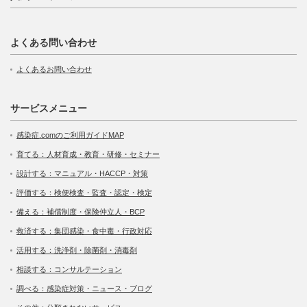
よくある問い合わせ
よくあるお問い合わせ
サービスメニュー
感染症.comのご利用ガイドMAP
育てる：人材育成・教育・研修・セミナー
設計する：マニュアル・HACCP・対策
評価する：検便検査・監査・認定・検定
備える：補償制度・保険仲立人・BCP
救済する：集団感染・食中毒・行政対応
活用する：洗浄剤・除菌剤・消毒剤
相談する：コンサルテーション
調べる：感染症対策・ニュース・ブログ