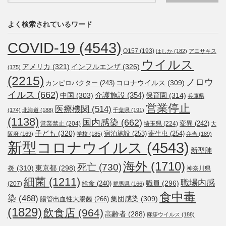
よく検索されているワード
COVID-19
(4543)
O157
(193)
はしか
(182)
アニサキス
ウイルス
アメリカ
(321)
インフルエンザ
(326)
(175)
(2215)
ノロウ
コロナウイルス
(309)
カンピロバクター
(243)
イルス
(662)
介護施設
(354)
中国
(303)
保育園
(314)
兵庫県
営業停止
医療機関
(514)
(174)
北海道
(188)
千葉県
(191)
(1138)
国内感染
(662)
変異
(242)
営業禁止
(204)
埼玉県
(224)
大
子ども
(320)
宿泊施設
(253)
寄生虫
(254)
阪府
(169)
学校
(185)
弁当
(189)
新型コロナウイルス
(4543)
新型肺
海外
(1710)
死亡
(730)
炎
(310)
東京都
(298)
神奈川県
細菌
(1211)
職場内感
職員
(296)
給食
(240)
(207)
群馬県
(166)
食中毒
染
(468)
集団感染
(309)
腸管出血性大腸菌
(266)
(1829)
飲食店
(964)
高齢者
(288)
麻疹ウイルス
(188)