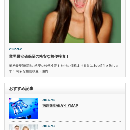
2022-9-2
業界最安値保証の格安な検便検査！
業界最安値保証の格安な検便検査！ 他社の価格より５％以上お値引き致しま
す！ 格安な検便検査（腸内…
おすすめ記事
2017/7/3
病原微生物ガイドMAP
2017/7/3