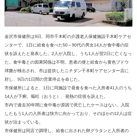
金沢市保健所は9日、同市千木町の介護老人保健施設千木町ケアセ
ンターで、1日に給食を食べた50～90代の男女14人が食中毒の症
状を訴えたと発表した。2人が入院し、うち1人が翌2日に亡くなっ
た。食中毒との因果関係は不明。患者の便と給食から黄色ブドウ
球菌が検出され、市は提供したニチダン千木町ケアセンター店に
対し、9日の1日間の営業停止を命じた。
市保健所によると、1日に同施設で昼食を食べた入所者41人のうち
14人が下痢、嘔吐（おうと）、発熱の症状を訴えた。
市内で過去30年間に食中毒が原因で死亡したケースはない。入院
したもう1人の入所者は快方に向かっており、そのほかの12人は症
状が治まっている。
市保健所は同店で調理し、給食に出された卵グラタンと入所者の