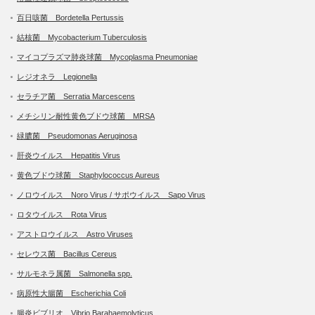
百日咳菌 Bordetella Pertussis
結核菌 Mycobacterium Tuberculosis
マイコプラズマ肺炎球菌 Mycoplasma Pneumoniae
レジオネラ Legionella
セラチア菌 Serratia Marcescens
メチシリン耐性黄色ブドウ球菌 MRSA
緑膿菌 Pseudomonas Aeruginosa
肝炎ウイルス Hepatitis Virus
黄色ブドウ球菌 Staphylococcus Aureus
ノロウイルス Noro Virus / サポウイルス Sapo Virus
ロタウイルス Rota Virus
アストロウイルス Astro Viruses
セレウス菌 Bacillus Cereus
サルモネラ属菌 Salmonella spp.
病原性大腸菌 Escherichia Coli
腸炎ビブリオ Vibrio Barahaemolyticus