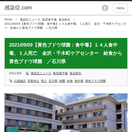
menu
Home
感染症ニュース
,
集団食中毒
,
食品衛生
2021/09/09【黄色ブドウ球菌：食中毒】１４人食中毒、１人死亡 金沢・千木町ケアセンタ
ー 給食から黄色ブドウ球菌 ／石川県
2021/09/09【黄色ブドウ球菌：食中毒】１４人食中
毒、１人死亡 金沢・千木町ケアセンター 給食から
黄色ブドウ球菌 ／石川県
2021/9/9
感染症ニュース
,
集団食中毒
,
食品衛生
介護施設
,
営業停止
,
死亡
,
石川県
,
細菌
,
給食
,
食中毒
,
黄色ブドウ球菌