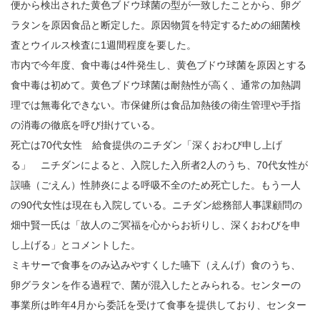
便から検出された黄色ブドウ球菌の型が一致したことから、卵グ
ラタンを原因食品と断定した。原因物質を特定するための細菌検
査とウイルス検査に1週間程度を要した。
市内で今年度、食中毒は4件発生し、黄色ブドウ球菌を原因とする
食中毒は初めて。黄色ブドウ球菌は耐熱性が高く、通常の加熱調
理では無毒化できない。市保健所は食品加熱後の衛生管理や手指
の消毒の徹底を呼び掛けている。
死亡は70代女性 給食提供のニチダン「深くおわび申し上げ
る」 ニチダンによると、入院した入所者2人のうち、70代女性が
誤嚥（ごえん）性肺炎による呼吸不全のため死亡した。もう一人
の90代女性は現在も入院している。ニチダン総務部人事課顧問の
畑中賢一氏は「故人のご冥福を心からお祈りし、深くおわびを申
し上げる」とコメントした。
ミキサーで食事をのみ込みやすくした嚥下（えんげ）食のうち、
卵グラタンを作る過程で、菌が混入したとみられる。センターの
事業所は昨年4月から委託を受けて食事を提供しており、センター