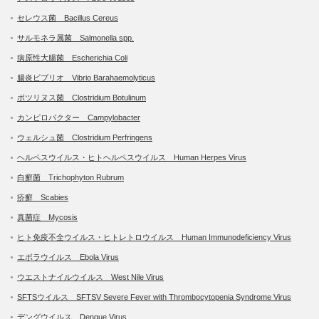
セレウス菌 Bacillus Cereus
サルモネラ属菌 Salmonella spp.
病原性大腸菌 Escherichia Coli
腸炎ビブリオ Vibrio Barahaemolyticus
ボツリヌス菌 Clostridium Botulinum
カンピロバクター Campylobacter
ウェルシュ菌 Clostridium Perfringens
ヘルペスウイルス・ヒトヘルペスウイルス Human Herpes Virus
白癬菌 Trichophyton Rubrum
疥癬 Scabies
真菌症 Mycosis
ヒト免疫不全ウイルス・ヒトレトロウイルス Human Immunodeficiency Virus
エボラウイルス Ebola Virus
ウエストナイルウイルス West Nile Virus
SFTSウイルス SFTSV Severe Fever with Thrombocytopenia Syndrome Virus
デングウイルス Dengue Virus