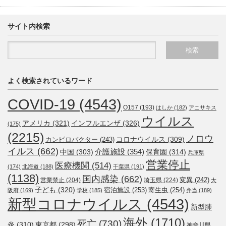
サイト内検索
よく検索されているワード
COVID-19
(4543)
O157
(193)
はしか
(182)
アニサキス
ウイルス
アメリカ
(321)
インフルエンザ
(326)
(175)
(2215)
ノロウ
コロナウイルス
(309)
カンピロバクター
(243)
イルス
(662)
介護施設
(354)
中国
(303)
保育園
(314)
兵庫県
営業停止
医療機関
(514)
(174)
北海道
(188)
千葉県
(191)
(1138)
国内感染
(662)
変異
(242)
営業禁止
(204)
埼玉県
(224)
大
子ども
(320)
宿泊施設
(253)
寄生虫
(254)
阪府
(169)
学校
(185)
弁当
(189)
新型コロナウイルス
(4543)
新型肺
海外
(1710)
死亡
(730)
炎
(310)
東京都
(298)
神奈川県