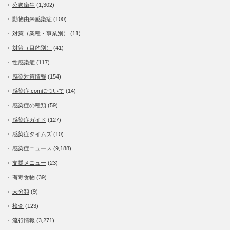
公衆衛生
(1,302)
動物由来感染症
(100)
対策（業種・事業別）
(11)
対策（目的別）
(41)
性感染症
(117)
感染対策情報
(154)
感染症.comについて
(14)
感染症の種類
(59)
感染症ガイド
(127)
感染症タイムズ
(10)
感染症ニュース
(9,188)
支援メニュー
(23)
有毒食物
(39)
未分類
(9)
検査
(123)
流行情報
(3,271)