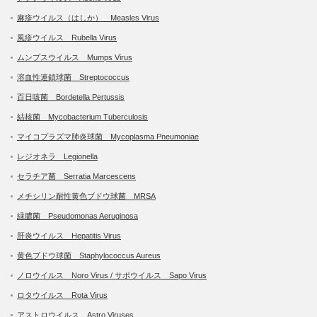
麻疹ウイルス（はしか） Measles Virus
風疹ウイルス Rubella Virus
ムンプスウイルス Mumps Virus
溶血性連鎖球菌 Streptococcus
百日咳菌 Bordetella Pertussis
結核菌 Mycobacterium Tuberculosis
マイコプラズマ肺炎球菌 Mycoplasma Pneumoniae
レジオネラ Legionella
セラチア菌 Serratia Marcescens
メチシリン耐性黄色ブドウ球菌 MRSA
緑膿菌 Pseudomonas Aeruginosa
肝炎ウイルス Hepatitis Virus
黄色ブドウ球菌 Staphylococcus Aureus
ノロウイルス Noro Virus / サポウイルス Sapo Virus
ロタウイルス Rota Virus
アストロウイルス Astro Viruses