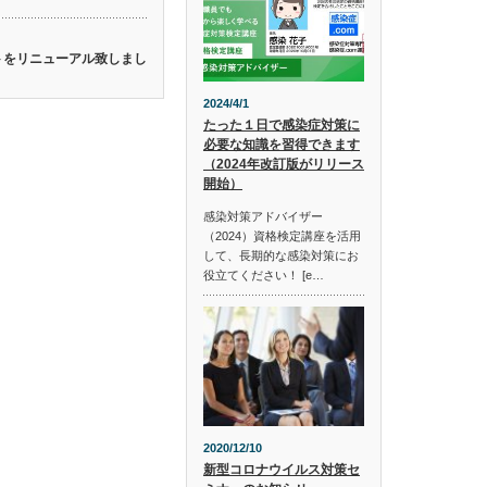
イトをリニューアル致しまし
2024/4/1
たった１日で感染症対策に
必要な知識を習得できます
（2024年改訂版がリリース
開始）
感染対策アドバイザー
（2024）資格検定講座を活用
して、長期的な感染対策にお
役立てください！ [e…
2020/12/10
新型コロナウイルス対策セ