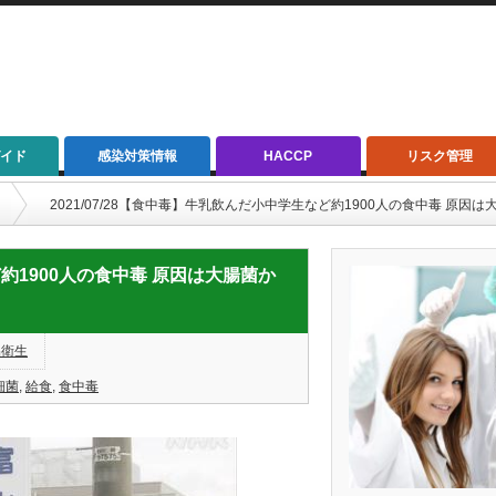
イド
感染対策情報
HACCP
リスク管理
2021/07/28【食中毒】牛乳飲んだ小中学生など約1900人の食中毒 原因
ど約1900人の食中毒 原因は大腸菌か
品衛生
細菌
,
給食
,
食中毒