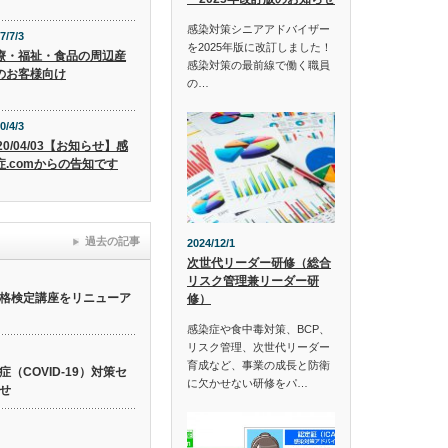
感染対策シニアアドバイザー
7/7/3
を2025年版に改訂しました！
療・福祉・食品の周辺産
感染対策の最前線で働く職員
のお客様向け
の…
0/4/3
20/04/03【お知らせ】感
症.comからの告知です
過去の記事
2024/12/1
次世代リーダー研修（総合
リスク管理兼リーダー研
格検定講座をリニューア
修）
感染症や食中毒対策、BCP、
リスク管理、次世代リーダー
育成など、事業の成長と防衛
（COVID-19）対策セ
に欠かせない研修をパ…
せ