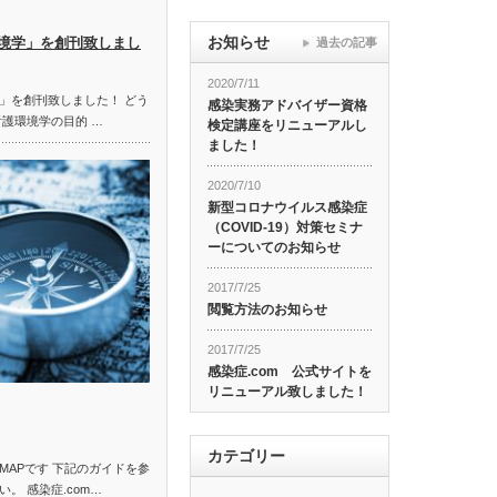
お知らせ
境学」を創刊致しまし
過去の記事
2020/7/11
」を創刊致しました！ どう
感染実務アドバイザー資格
看護環境学の目的 …
検定講座をリニューアルし
ました！
2020/7/10
新型コロナウイルス感染症
（COVID-19）対策セミナ
ーについてのお知らせ
2017/7/25
閲覧方法のお知らせ
2017/7/25
感染症.com 公式サイトを
リニューアル致しました！
カテゴリー
MAPです 下記のガイドを参
。 感染症.com…