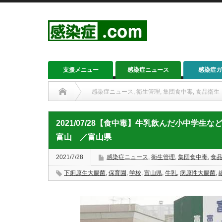
支援メニュー
感染症ニュース
感染症ガ
感染症ニュース
,
衛生管理
,
集団食中毒
,
食品衛生
2021/07/28【食中毒】牛乳飲んだ小中学生な
富山 ／富山県
2021/7/28
感染症ニュース
,
衛生管理
,
集団食中毒
,
食
下痢原生大腸菌
,
保育園
,
学校
,
富山県
,
牛乳
,
病原性大腸菌
,