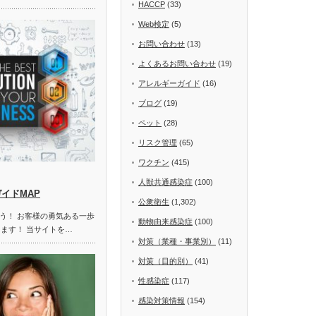
HACCP
(33)
Web検定
(5)
お問い合わせ
(13)
よくあるお問い合わせ
(19)
アレルギーガイド
(16)
ブログ
(19)
ペット
(28)
リスク管理
(65)
ワクチン
(415)
人獣共通感染症
(100)
ガイドMAP
公衆衛生
(1,302)
う！ お客様の勇気ある一歩
動物由来感染症
(100)
します！ 当サイトを…
対策（業種・事業別）
(11)
対策（目的別）
(41)
性感染症
(117)
感染対策情報
(154)