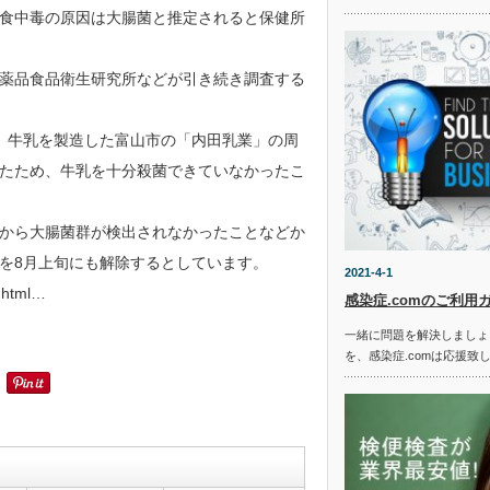
食中毒の原因は大腸菌と推定されると保健所
薬品食品衛生研究所などが引き続き調査する
、牛乳を製造した富山市の「内田乳業」の周
たため、牛乳を十分殺菌できていなかったこ
から大腸菌群が検出されなかったことなどか
を8月上旬にも解除するとしています。
2021-4-1
.html…
感染症.comのご利用
一緒に問題を解決しましょ
を、感染症.comは応援致