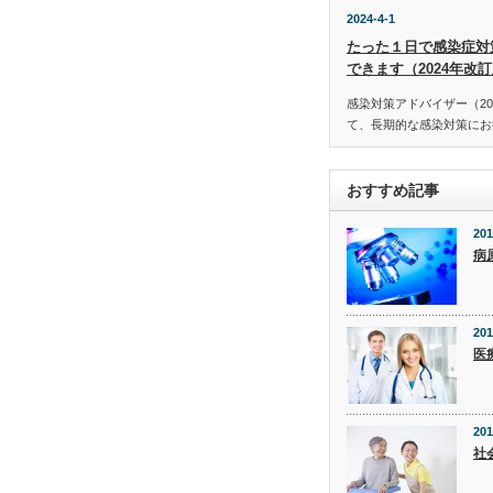
2024-4-1
たった１日で感染症対
できます（2024年改
感染対策アドバイザー（20
て、長期的な感染対策にお役
おすすめ記事
201
病
201
医
201
社