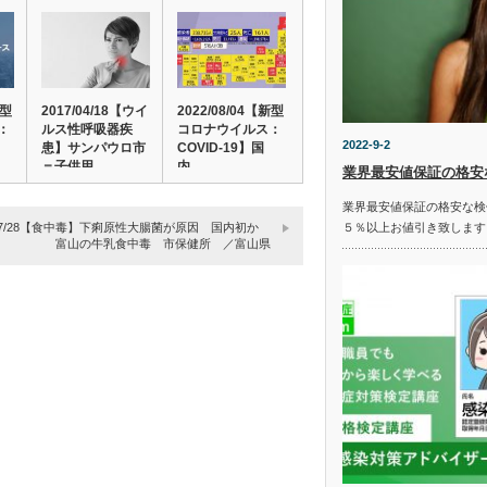
新型
2017/04/18【ウイ
2022/08/04【新型
：
ルス性呼吸器疾
コロナウイルス：
2022-9-2
患】サンパウロ市
COVID-19】国
＝子供用…
内…
業界最安値保証の格安
業界最安値保証の格安な検
1/07/28【食中毒】下痢原性大腸菌が原因 国内初か
５％以上お値引き致します
富山の牛乳食中毒 市保健所 ／富山県