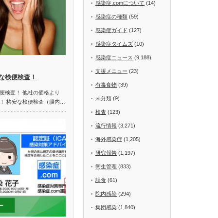
感染症.comについて
(14)
感染症の種類
(59)
感染症ガイド
(127)
感染症タイムズ
(10)
感染症ニュース
(9,188)
支援メニュー
(23)
な検便検査！
有毒食物
(39)
便検査！ 他社の価格より
未分類
(9)
！ 格安な検便検査（腸内…
検査
(123)
流行情報
(3,271)
海外感染症
(1,205)
研究報告
(1,197)
衛生管理
(833)
誤食
(61)
院内感染
(294)
集団感染
(1,840)