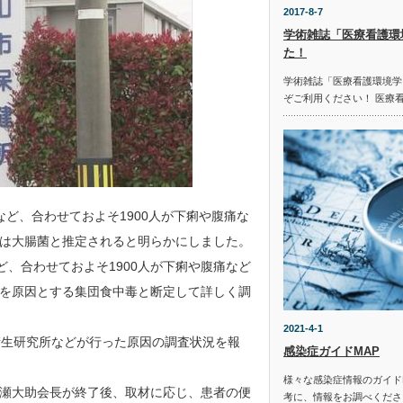
2017-8-7
学術雑誌「医療看護環
た！
学術雑誌「医療看護環境学
ぞご利用ください！ 医療
ど、合わせておよそ1900人が下痢や腹痛な
は大腸菌と推定されると明らかにしました。
ど、合わせておよそ1900人が下痢や腹痛など
を原因とする集団食中毒と断定して詳しく調
2021-4-1
衛生研究所などが行った原因の調査状況を報
感染症ガイドMAP
様々な感染症情報のガイド
瀬大助会長が終了後、取材に応じ、患者の便
考に、情報をお調べください