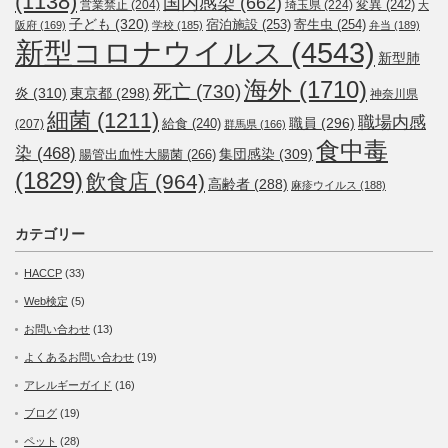
(1138)
国内感染
(662)
変異
(242)
営業禁止
(204)
埼玉県
(224)
大
子ども
(320)
宿泊施設
(253)
寄生虫
(254)
阪府
(169)
学校
(185)
弁当
(189)
新型コロナウイルス
(4543)
新型肺
海外
(1710)
死亡
(730)
炎
(310)
東京都
(298)
神奈川県
細菌
(1211)
職場内感
職員
(296)
給食
(240)
(207)
群馬県
(166)
食中毒
染
(468)
集団感染
(309)
腸管出血性大腸菌
(266)
(1829)
飲食店
(964)
高齢者
(288)
麻疹ウイルス
(188)
カテゴリー
HACCP
(33)
Web検定
(5)
お問い合わせ
(13)
よくあるお問い合わせ
(19)
アレルギーガイド
(16)
ブログ
(19)
ペット
(28)