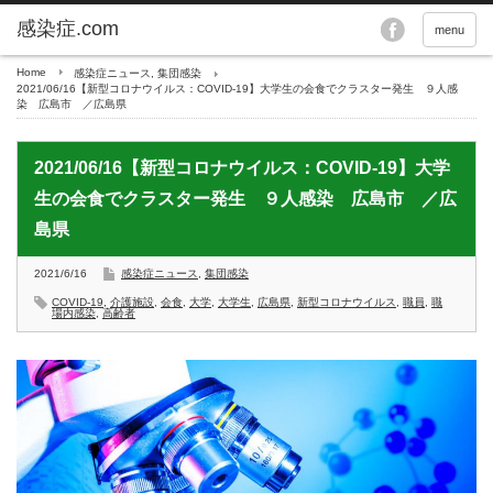
menu
Home
感染症ニュース
,
集団感染
2021/06/16【新型コロナウイルス：COVID-19】大学生の会食でクラスター発生 ９人感
染 広島市 ／広島県
2021/06/16【新型コロナウイルス：COVID-19】大学
生の会食でクラスター発生 ９人感染 広島市 ／広
島県
2021/6/16
感染症ニュース
,
集団感染
COVID-19
,
介護施設
,
会食
,
大学
,
大学生
,
広島県
,
新型コロナウイルス
,
職員
,
職
場内感染
,
高齢者