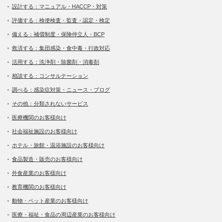
設計する：マニュアル・HACCP・対策
評価する：検便検査・監査・認定・検定
備える：補償制度・保険仲立人・BCP
救済する：集団感染・食中毒・行政対応
活用する：洗浄剤・除菌剤・消毒剤
相談する：コンサルテーション
調べる：感染症対策・ニュース・ブログ
その他：分類されないサービス
医療機関のお客様向け
社会福祉施設のお客様向け
ホテル・旅館・温浴施設のお客様向け
食品製造・販売のお客様向け
外食産業のお客様向け
教育機関のお客様向け
動物・ペット産業のお客様向け
医療・福祉・食品の周辺産業のお客様向け