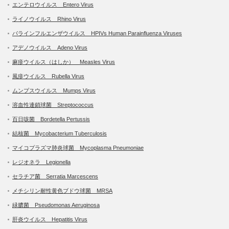
エンテロウイルス Entero Virus
ライノウイルス Rhino Virus
パラインフルエンザウイルス HPIVs Human Parainfluenza Viruses
アデノウイルス Adeno Virus
麻疹ウイルス（はしか） Measles Virus
風疹ウイルス Rubella Virus
ムンプスウイルス Mumps Virus
溶血性連鎖球菌 Streptococcus
百日咳菌 Bordetella Pertussis
結核菌 Mycobacterium Tuberculosis
マイコプラズマ肺炎球菌 Mycoplasma Pneumoniae
レジオネラ Legionella
セラチア菌 Serratia Marcescens
メチシリン耐性黄色ブドウ球菌 MRSA
緑膿菌 Pseudomonas Aeruginosa
肝炎ウイルス Hepatitis Virus