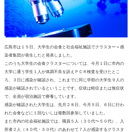
広島市は１５日、大学生の会食と社会福祉施設でクラスター＝感
染者集団が発生したと発表しました。
このうち大学生の会食クラスターについては、今月１日に市内の
大学に通う学生１人が体調不良を訴えＰＣＲ検査を受けたとこ
ろ、３日に感染が確認され、これまでに同じ学部の大学生９人の
感染が確認されているということです。症状は軽症または無症状
で、全員が宿泊施設で療養しています。
感染が確認された大学生は、先月２８日、今月５日、６日に行わ
れた会食などに１回ないしは複数回参加していました。
また市内の社会福祉施設では、職員５人（３０代〜５０代）、入
所者２人（４０代・５０代）のあわせて７人が感染するクラスタ