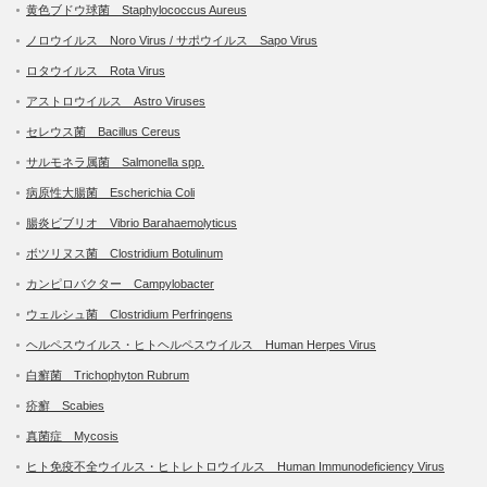
黄色ブドウ球菌 Staphylococcus Aureus
ノロウイルス Noro Virus / サポウイルス Sapo Virus
ロタウイルス Rota Virus
アストロウイルス Astro Viruses
セレウス菌 Bacillus Cereus
サルモネラ属菌 Salmonella spp.
病原性大腸菌 Escherichia Coli
腸炎ビブリオ Vibrio Barahaemolyticus
ボツリヌス菌 Clostridium Botulinum
カンピロバクター Campylobacter
ウェルシュ菌 Clostridium Perfringens
ヘルペスウイルス・ヒトヘルペスウイルス Human Herpes Virus
白癬菌 Trichophyton Rubrum
疥癬 Scabies
真菌症 Mycosis
ヒト免疫不全ウイルス・ヒトレトロウイルス Human Immunodeficiency Virus