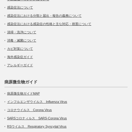
感染症法について
感染症法における分類と届出・報告の義務について
感染症法における感染症の性格と主な対応・措置について
清掃・洗浄について
消毒・滅菌について
カビ対策について
海外感染症ガイド
アレルギーガイド
病原微生物ガイド
病原微生物ガイドMAP
インフルエンザウイルス Influenza Virus
コロナウイルス Corona Virus
SARSコロナィルス SARS-Corona Virus
RSウイルス Respiratory Syncytial Virus