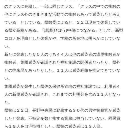
のクラスに在籍し、一部は同じクラス。「クラスの中での接触の
他にクラス外のさまざまな活動での接触もあって感染したと考え
ている」としている。県教委によると、２２日現在で休業してい
る県立高校がある。「誹謗(ひぼう)中傷につながる」として、新型
コロナを理由とした休業かや、学校の所在地は明らかにしていな
い。
新たに発表した５５人のうち４４人は他の感染者の濃厚接触者か
接触者、集団感染が確認された福祉施設の関係者だったり、県外
との往来歴があったりした。１１人は感染経路を推定できていな
い。
集団感染が発生した県佐久保健所管内の福祉施設では、利用者４
人の新規感染が確認され、これまでの判明分を含め１１人となっ
た。
県警は２２日、長野中央署に勤務する３０代の男性警察官が感染
したと発表。不特定多数と接する業務は担当していない。同署員
ら１９人を自宅待機とした。県警の感染者は１３人目。