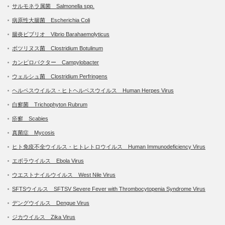
サルモネラ属菌 Salmonella spp.
病原性大腸菌 Escherichia Coli
腸炎ビブリオ Vibrio Barahaemolyticus
ボツリヌス菌 Clostridium Botulinum
カンピロバクター Campylobacter
ウェルシュ菌 Clostridium Perfringens
ヘルペスウイルス・ヒトヘルペスウイルス Human Herpes Virus
白癬菌 Trichophyton Rubrum
疥癬 Scabies
真菌症 Mycosis
ヒト免疫不全ウイルス・ヒトレトロウイルス Human Immunodeficiency Virus
エボラウイルス Ebola Virus
ウエストナイルウイルス West Nile Virus
SFTSウイルス SFTSV Severe Fever with Thrombocytopenia Syndrome Virus
デングウイルス Dengue Virus
ジカウイルス Zika Virus