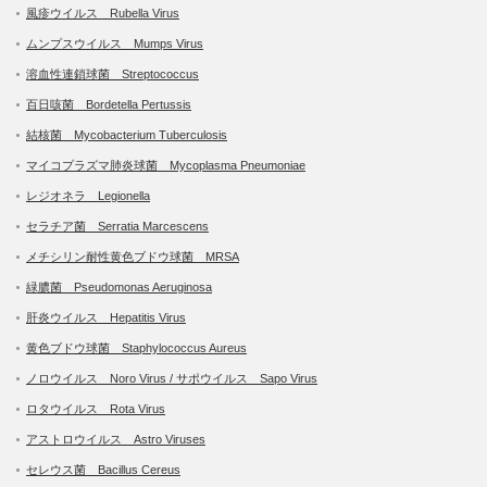
風疹ウイルス Rubella Virus
ムンプスウイルス Mumps Virus
溶血性連鎖球菌 Streptococcus
百日咳菌 Bordetella Pertussis
結核菌 Mycobacterium Tuberculosis
マイコプラズマ肺炎球菌 Mycoplasma Pneumoniae
レジオネラ Legionella
セラチア菌 Serratia Marcescens
メチシリン耐性黄色ブドウ球菌 MRSA
緑膿菌 Pseudomonas Aeruginosa
肝炎ウイルス Hepatitis Virus
黄色ブドウ球菌 Staphylococcus Aureus
ノロウイルス Noro Virus / サポウイルス Sapo Virus
ロタウイルス Rota Virus
アストロウイルス Astro Viruses
セレウス菌 Bacillus Cereus