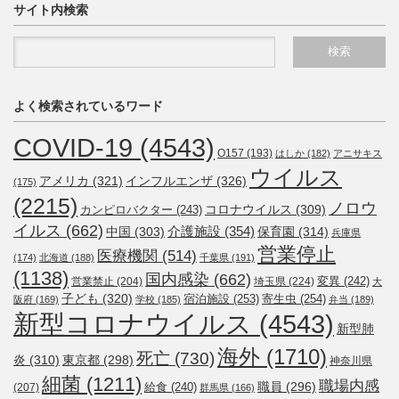
サイト内検索
よく検索されているワード
COVID-19
(4543)
O157
(193)
はしか
(182)
アニサキス
ウイルス
アメリカ
(321)
インフルエンザ
(326)
(175)
(2215)
ノロウ
コロナウイルス
(309)
カンピロバクター
(243)
イルス
(662)
介護施設
(354)
中国
(303)
保育園
(314)
兵庫県
営業停止
医療機関
(514)
(174)
北海道
(188)
千葉県
(191)
(1138)
国内感染
(662)
変異
(242)
営業禁止
(204)
埼玉県
(224)
大
子ども
(320)
宿泊施設
(253)
寄生虫
(254)
阪府
(169)
学校
(185)
弁当
(189)
新型コロナウイルス
(4543)
新型肺
海外
(1710)
死亡
(730)
炎
(310)
東京都
(298)
神奈川県
細菌
(1211)
職場内感
職員
(296)
給食
(240)
(207)
群馬県
(166)