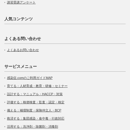
講習受講アンケート
人気コンテンツ
よくある問い合わせ
よくあるお問い合わせ
サービスメニュー
感染症.comのご利用ガイドMAP
育てる：人材育成・教育・研修・セミナー
設計する：マニュアル・HACCP・対策
評価する：検便検査・監査・認定・検定
備える：補償制度・保険仲立人・BCP
救済する：集団感染・食中毒・行政対応
活用する：洗浄剤・除菌剤・消毒剤