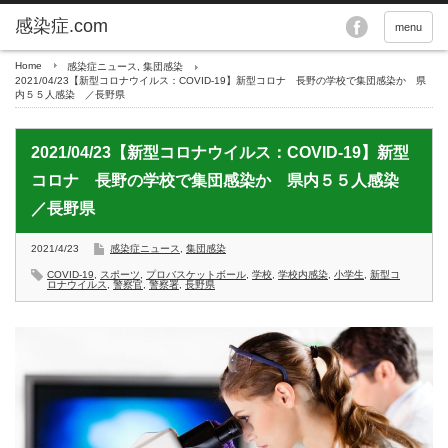
menu
Home
感染症ニュース
,
集団感染
2021/04/23【新型コロナウイルス：COVID-19】新型コロナ 長野の学校で集団感染か 県
内５５人感染 ／長野県
2021/04/23【新型コロナウイルス：COVID-19】新型
コロナ 長野の学校で集団感染か 県内５５人感染
／長野県
2021/4/23
感染症ニュース
,
集団感染
COVID-19
,
スポーツ
,
プロバスケットボール
,
学校
,
学校内感染
,
小学生
,
新型コ
ロナウイルス
,
警察官
,
警察署
,
長野県