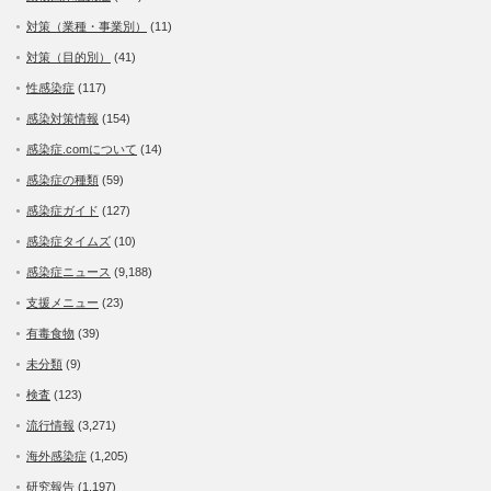
対策（業種・事業別）
(11)
対策（目的別）
(41)
性感染症
(117)
感染対策情報
(154)
感染症.comについて
(14)
感染症の種類
(59)
感染症ガイド
(127)
感染症タイムズ
(10)
感染症ニュース
(9,188)
支援メニュー
(23)
有毒食物
(39)
未分類
(9)
検査
(123)
流行情報
(3,271)
海外感染症
(1,205)
研究報告
(1,197)