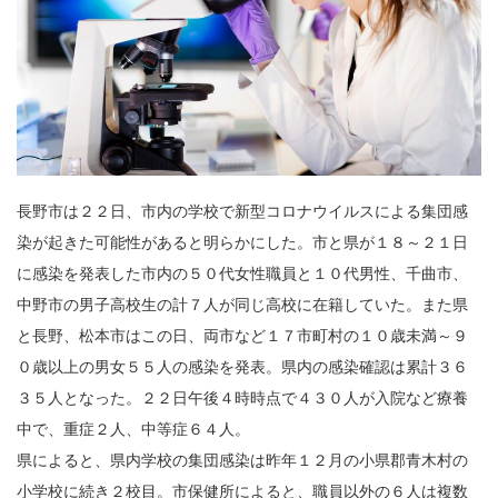
長野市は２２日、市内の学校で新型コロナウイルスによる集団感
染が起きた可能性があると明らかにした。市と県が１８～２１日
に感染を発表した市内の５０代女性職員と１０代男性、千曲市、
中野市の男子高校生の計７人が同じ高校に在籍していた。また県
と長野、松本市はこの日、両市など１７市町村の１０歳未満～９
０歳以上の男女５５人の感染を発表。県内の感染確認は累計３６
３５人となった。２２日午後４時時点で４３０人が入院など療養
中で、重症２人、中等症６４人。
県によると、県内学校の集団感染は昨年１２月の小県郡青木村の
小学校に続き２校目。市保健所によると、職員以外の６人は複数