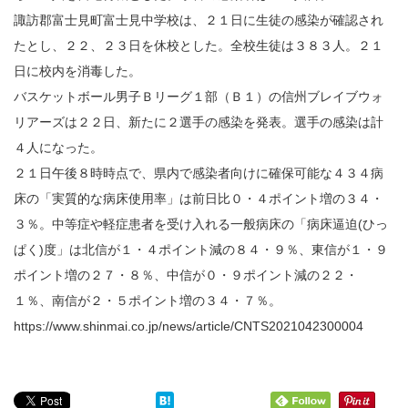
諏訪郡富士見町富士見中学校は、２１日に生徒の感染が確認され
たとし、２２、２３日を休校とした。全校生徒は３８３人。２１
日に校内を消毒した。
バスケットボール男子Ｂリーグ１部（Ｂ１）の信州ブレイブウォ
リアーズは２２日、新たに２選手の感染を発表。選手の感染は計
４人になった。
２１日午後８時時点で、県内で感染者向けに確保可能な４３４病
床の「実質的な病床使用率」は前日比０・４ポイント増の３４・
３％。中等症や軽症患者を受け入れる一般病床の「病床逼迫(ひっ
ぱく)度」は北信が１・４ポイント減の８４・９％、東信が１・９
ポイント増の２７・８％、中信が０・９ポイント減の２２・
１％、南信が２・５ポイント増の３４・７％。
https://www.shinmai.co.jp/news/article/CNTS2021042300004