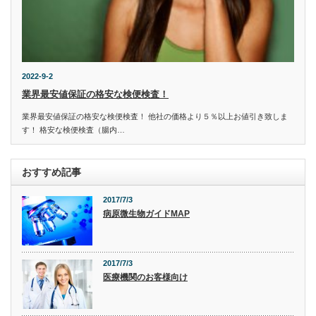
2022-9-2
業界最安値保証の格安な検便検査！
業界最安値保証の格安な検便検査！ 他社の価格より５％以上お値引き致しま
す！ 格安な検便検査（腸内…
おすすめ記事
2017/7/3
病原微生物ガイドMAP
2017/7/3
医療機関のお客様向け