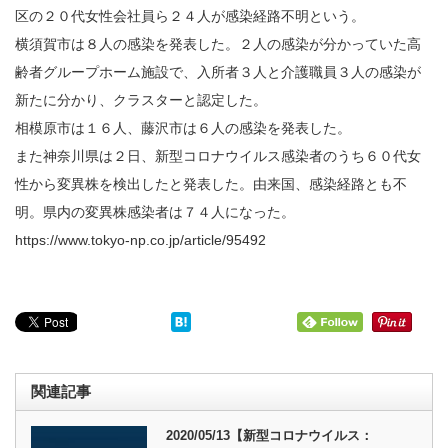
区の２０代女性会社員ら２４人が感染経路不明という。
横須賀市は８人の感染を発表した。２人の感染が分かっていた高
齢者グループホーム施設で、入所者３人と介護職員３人の感染が
新たに分かり、クラスターと認定した。
相模原市は１６人、藤沢市は６人の感染を発表した。
また神奈川県は２日、新型コロナウイルス感染者のうち６０代女
性から変異株を検出したと発表した。由来国、感染経路とも不
明。県内の変異株感染者は７４人になった。
https://www.tokyo-np.co.jp/article/95492
関連記事
2020/05/13【新型コロナウイルス：