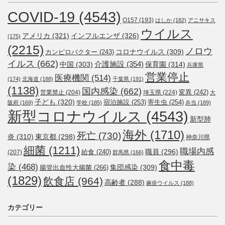
COVID-19
(4543)
O157
(193)
はしか
(182)
アニサキス
ウイルス
アメリカ
(321)
インフルエンザ
(326)
(175)
(2215)
ノロウ
コロナウイルス
(309)
カンピロバクター
(243)
イルス
(662)
介護施設
(354)
中国
(303)
保育園
(314)
兵庫県
営業停止
医療機関
(514)
(174)
北海道
(188)
千葉県
(191)
(1138)
国内感染
(662)
変異
(242)
営業禁止
(204)
埼玉県
(224)
大
子ども
(320)
宿泊施設
(253)
寄生虫
(254)
阪府
(169)
学校
(185)
弁当
(189)
新型コロナウイルス
(4543)
新型肺
海外
(1710)
死亡
(730)
炎
(310)
東京都
(298)
神奈川県
細菌
(1211)
職場内感
職員
(296)
給食
(240)
(207)
群馬県
(166)
食中毒
染
(468)
集団感染
(309)
腸管出血性大腸菌
(266)
(1829)
飲食店
(964)
高齢者
(288)
麻疹ウイルス
(188)
カテゴリー