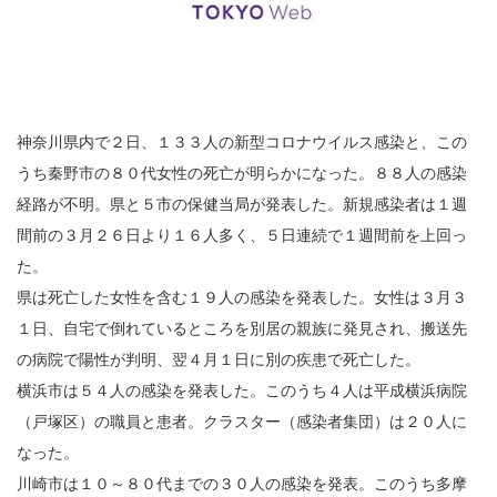
神奈川県内で２日、１３３人の新型コロナウイルス感染と、この
うち秦野市の８０代女性の死亡が明らかになった。８８人の感染
経路が不明。県と５市の保健当局が発表した。新規感染者は１週
間前の３月２６日より１６人多く、５日連続で１週間前を上回っ
た。
県は死亡した女性を含む１９人の感染を発表した。女性は３月３
１日、自宅で倒れているところを別居の親族に発見され、搬送先
の病院で陽性が判明、翌４月１日に別の疾患で死亡した。
横浜市は５４人の感染を発表した。このうち４人は平成横浜病院
（戸塚区）の職員と患者。クラスター（感染者集団）は２０人に
なった。
川崎市は１０～８０代までの３０人の感染を発表。このうち多摩