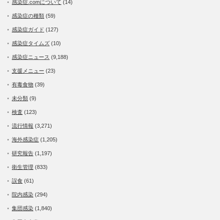
感染症.comについて
(14)
感染症の種類
(59)
感染症ガイド
(127)
感染症タイムズ
(10)
感染症ニュース
(9,188)
支援メニュー
(23)
有毒食物
(39)
未分類
(9)
検査
(123)
流行情報
(3,271)
海外感染症
(1,205)
研究報告
(1,197)
衛生管理
(833)
誤食
(61)
院内感染
(294)
集団感染
(1,840)