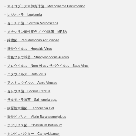
マイコプラズマ肺炎球菌 Mycoplasma Pneumoniae
レジオネラ Legionella
セラチア菌 Serratia Marcescens
メチシリン耐性黄色ブドウ球菌 MRSA
緑膿菌 Pseudomonas Aeruginosa
肝炎ウイルス Hepatitis Virus
黄色ブドウ球菌 Staphylococcus Aureus
ノロウイルス Noro Virus / サポウイルス Sapo Virus
ロタウイルス Rota Virus
アストロウイルス Astro Viruses
セレウス菌 Bacillus Cereus
サルモネラ属菌 Salmonella spp.
病原性大腸菌 Escherichia Coli
腸炎ビブリオ Vibrio Barahaemolyticus
ボツリヌス菌 Clostridium Botulinum
カンピロバクター Campylobacter