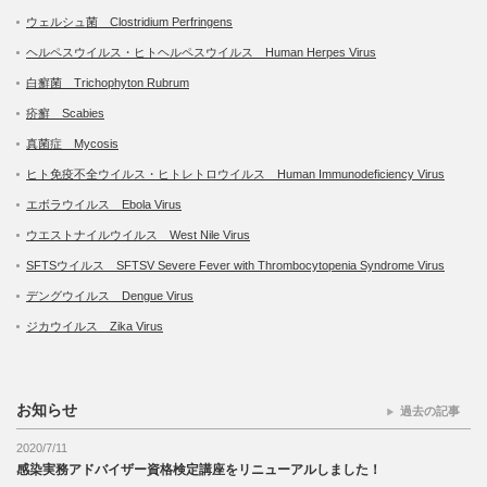
ウェルシュ菌 Clostridium Perfringens
ヘルペスウイルス・ヒトヘルペスウイルス Human Herpes Virus
白癬菌 Trichophyton Rubrum
疥癬 Scabies
真菌症 Mycosis
ヒト免疫不全ウイルス・ヒトレトロウイルス Human Immunodeficiency Virus
エボラウイルス Ebola Virus
ウエストナイルウイルス West Nile Virus
SFTSウイルス SFTSV Severe Fever with Thrombocytopenia Syndrome Virus
デングウイルス Dengue Virus
ジカウイルス Zika Virus
お知らせ
過去の記事
2020/7/11
感染実務アドバイザー資格検定講座をリニューアルしました！