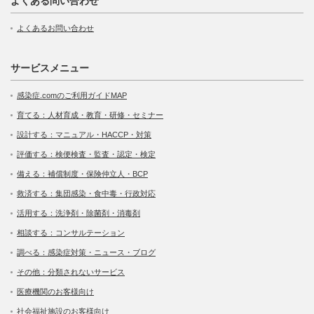
よくある問い合わせ
よくあるお問い合わせ
サービスメニュー
感染症.comのご利用ガイドMAP
育てる：人材育成・教育・研修・セミナー
設計する：マニュアル・HACCP・対策
評価する：検便検査・監査・認定・検定
備える：補償制度・保険仲立人・BCP
救済する：集団感染・食中毒・行政対応
活用する：洗浄剤・除菌剤・消毒剤
相談する：コンサルテーション
調べる：感染症対策・ニュース・ブログ
その他：分類されないサービス
医療機関のお客様向け
社会福祉施設のお客様向け