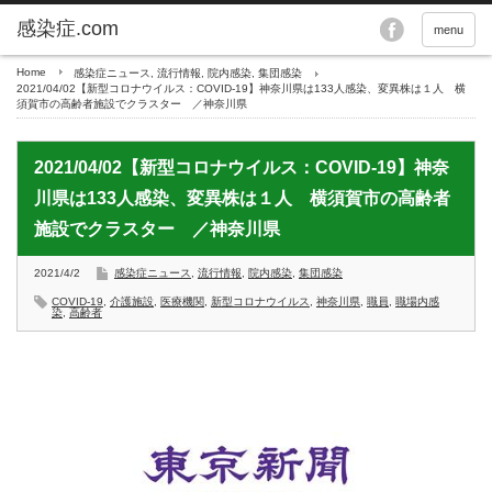
menu
Home
感染症ニュース
,
流行情報
,
院内感染
,
集団感染
2021/04/02【新型コロナウイルス：COVID-19】神奈川県は133人感染、変異株は１人 横
須賀市の高齢者施設でクラスター ／神奈川県
2021/04/02【新型コロナウイルス：COVID-19】神奈
川県は133人感染、変異株は１人 横須賀市の高齢者
施設でクラスター ／神奈川県
2021/4/2
感染症ニュース
,
流行情報
,
院内感染
,
集団感染
COVID-19
,
介護施設
,
医療機関
,
新型コロナウイルス
,
神奈川県
,
職員
,
職場内感
染
,
高齢者